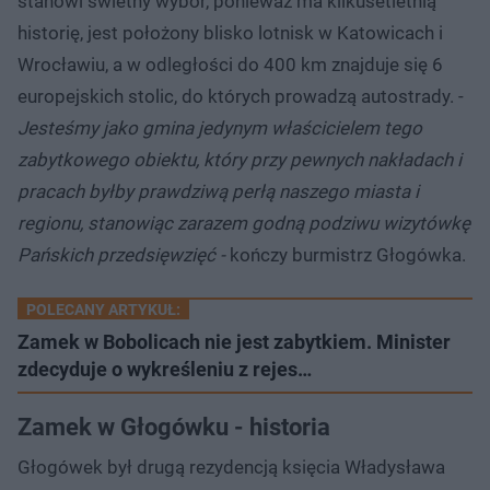
stanowi świetny wybór, ponieważ ma kilkusetletnią
historię, jest położony blisko lotnisk w Katowicach i
Wrocławiu, a w odległości do 400 km znajduje się 6
europejskich stolic, do których prowadzą autostrady. -
Jesteśmy jako gmina jedynym właścicielem tego
zabytkowego obiektu, który przy pewnych nakładach i
pracach byłby prawdziwą perłą naszego miasta i
regionu, stanowiąc zarazem godną podziwu wizytówkę
Pańskich przedsięwzięć -
kończy burmistrz Głogówka.
POLECANY ARTYKUŁ:
Zamek w Bobolicach nie jest zabytkiem. Minister
zdecyduje o wykreśleniu z rejes…
Zamek w Głogówku - historia
Głogówek był drugą rezydencją księcia Władysława