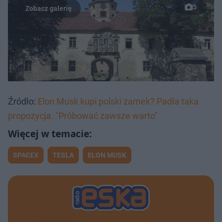
5
Źródło:
Elon Musk kupi polski zamek? Padła taka
propozycja. "Próbować zawsze warto"
SPACEX
TESLA
ELON MUSK