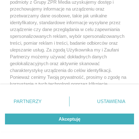
podmioty z Grupy ZPR Media uzyskujemy dostęp i
przechowujemy informacje na urządzeniu oraz
przetwarzamy dane osobowe, takie jak unikalne
identyfikatory, standardowe informacje wysyłane przez
urządzenie czy dane przeglądania w celu zapewniania
spersonalizowanych reklam, wybór spersonalizowanych
treści, pomiar reklam i treści, badanie odbiorców oraz
ulepszanie usług. Za zgodą Użytkownika my i Zaufani
Partnerzy możemy używać dokładnych danych
geolokalizacyjnych oraz aktywnie skanować
charakterystykę urządzenia do celów identyfikacji.
PIELĘGNACJA BORÓWKI
Ponieważ cenimy Twoją prywatność, prosimy o zgodę na
Zrób to po zebraniu borówek, a za
korzystanie z tych technologii poprzez kliknięcie
rok zbiory będą obfite
„Akceptuję”. Zgoda jest dobrowolna i zawsze możesz ją
zmienić/wycofać klikając przycisk ustawień prywatności
PARTNERZY
USTAWIENIA
znajdujący się w lewym dolnym rogu strony
. Niektóre
rodzaje przetwarzania danych nie wymagają zgody
Akceptuję
użytkownika, ale masz prawo sprzeciwić się takiemu
przetwarzaniu. Preferencje będą miały zastosowanie tylko
na tej witrynie.