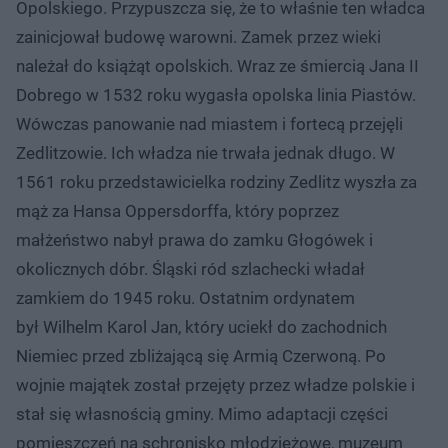
Opolskiego. Przypuszcza się, że to właśnie ten władca
zainicjował budowę warowni. Zamek przez wieki
należał do książąt opolskich. Wraz ze śmiercią Jana II
Dobrego w 1532 roku wygasła opolska linia Piastów.
Wówczas panowanie nad miastem i fortecą przejęli
Zedlitzowie. Ich władza nie trwała jednak długo. W
1561 roku przedstawicielka rodziny Zedlitz wyszła za
mąż za Hansa Oppersdorffa, który poprzez
małżeństwo nabył prawa do zamku Głogówek i
okolicznych dóbr. Śląski ród szlachecki władał
zamkiem do 1945 roku. Ostatnim ordynatem
był Wilhelm Karol Jan, który uciekł do zachodnich
Niemiec przed zbliżającą się Armią Czerwoną. Po
wojnie majątek został przejęty przez władze polskie i
stał się własnością gminy. Mimo adaptacji części
pomieszczeń na schronisko młodzieżowe, muzeum