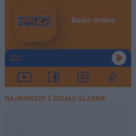
Radio Online
TERAZ
GRAMY
NAJNOWSZE Z DZIAŁU ŚLĄSKIE