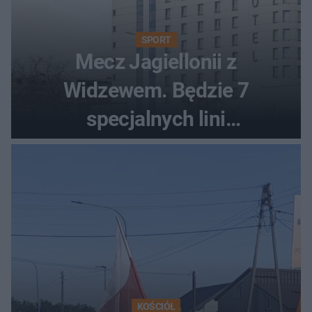
SPORT
Mecz Jagiellonii z
Widzewem. Będzie 7
specjalnych lini
autobusowych
KOŚCIÓŁ