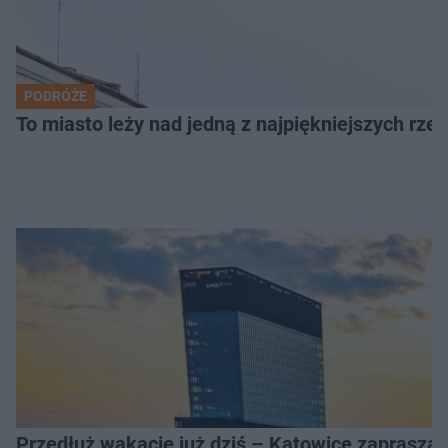
PODRÓŻE
To miasto leży nad jedną z najpiękniejszych rze
Przedłuż wakacje już dziś – Katowice zapraszaj