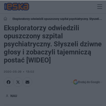
Eksploratorzy odwiedzili opuszczony szpital psychiatryczny. Słyszeli
dziwne głosy i zobaczyli tajemniczą postać [WIDEO]
Eksploratorzy odwiedzili
opuszczony szpital
psychiatryczny. Słyszeli dziwne
głosy i zobaczyli tajemniczą
postać [WIDEO]
2020-05-29
13:02
Dodaj do Google
NAU