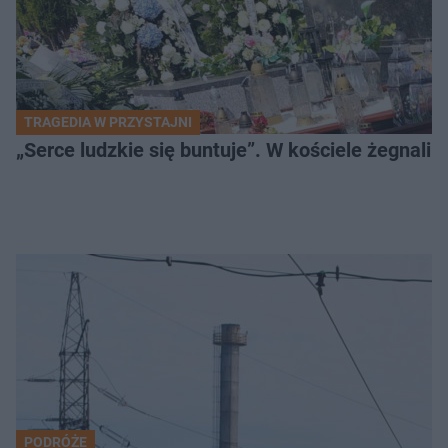
TRAGEDIA W PRZYSTAJNI
„Serce ludzkie się buntuje”. W kościele żegnali
PODRÓŻE