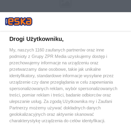
Drogi Użytkowniku,
My, naszych 1160 zaufanych partnerów oraz inne
Żaden utwór zamieszczony w serwisie nie może być powielany i
podmioty z Grupy ZPR Media uzyskujemy dostęp i
rozpowszechniany lub dalej rozpowszechniany w jakikolwiek sposób (w
przechowujemy informacje na urządzeniu oraz
tym także elektroniczny lub mechaniczny) na jakimkolwiek polu
eksploatacji w jakiejkolwiek formie, włącznie z umieszczaniem w
przetwarzamy dane osobowe, takie jak unikalne
Internecie bez pisemnej zgody właściciela praw. Jakiekolwiek użycie lub
identyfikatory, standardowe informacje wysyłane przez
wykorzystanie utworów w całości lub w części z naruszeniem prawa,
tzn. bez właściwej zgody, jest zabronione pod groźbą kary i może być
urządzenie czy dane przeglądania w celu zapewniania
ścigane prawnie.
spersonalizowanych reklam, wybór spersonalizowanych
treści, pomiar reklam i treści, badanie odbiorców oraz
ulepszanie usług. Za zgodą Użytkownika my i Zaufani
Partnerzy możemy używać dokładnych danych
geolokalizacyjnych oraz aktywnie skanować
charakterystykę urządzenia do celów identyfikacji.
Ponieważ cenimy Twoją prywatność, prosimy o zgodę na
O nas