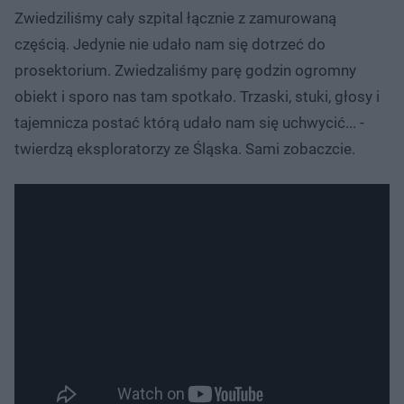
Zwiedziliśmy cały szpital łącznie z zamurowaną
częścią. Jedynie nie udało nam się dotrzeć do
prosektorium. Zwiedzaliśmy parę godzin ogromny
obiekt i sporo nas tam spotkało. Trzaski, stuki, głosy i
tajemnicza postać którą udało nam się uchwycić... -
twierdzą eksploratorzy ze Śląska. Sami zobaczcie.