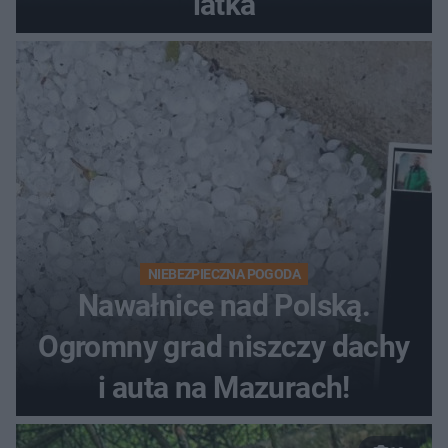
latka
NIEBEZPIECZNA POGODA
Nawałnice nad Polską.
Ogromny grad niszczy dachy
i auta na Mazurach!