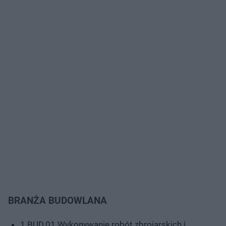
BRANŻA BUDOWLANA
1 BUD.01 Wykonywanie robót zbrojarskich i