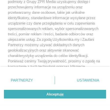
podmioty z Grupy ZPR Media uzyskujemy dostęp i
10:00
przechowujemy informacje na urządzeniu oraz
6 DRM.06 Produkcja mas włóknistych i wytworów
przetwarzamy dane osobowe, takie jak unikalne
papierniczych 10:00
identyfikatory, standardowe informacje wysyłane przez
7 DRM.07 Przetwórstwo wytworów papierniczych
urządzenie czy dane przeglądania w celu zapewniania
spersonalizowanych reklam, wybór spersonalizowanych
12:00
treści, pomiar reklam i treści, badanie odbiorców oraz
8 DRM.08 Organizacja i prowadzenie procesów
ulepszanie usług. Za zgodą Użytkownika my i Zaufani
przetwarzania drewna i materiałów
Partnerzy możemy używać dokładnych danych
geolokalizacyjnych oraz aktywnie skanować
drewnopochodnych 12:00
charakterystykę urządzenia do celów identyfikacji.
Ponieważ cenimy Twoją prywatność, prosimy o zgodę na
BRANŻA EKONOMICZNO-ADMINISTRACYJNA
korzystanie z tych technologii poprzez kliknięcie
„Akceptuję”. Zgoda jest dobrowolna i zawsze możesz ją
1 EKA.01 Obsługa klienta w jednostkach
zmienić/wycofać klikając przycisk ustawień prywatności
PARTNERZY
USTAWIENIA
administracji 10:00
znajdujący się w lewym dolnym rogu strony
. Niektóre
rodzaje przetwarzania danych nie wymagają zgody
2 EKA.02 Organizacja i prowadzenie archiwum
Akceptuję
użytkownika, ale masz prawo sprzeciwić się takiemu
10:00
przetwarzaniu. Preferencje będą miały zastosowanie tylko
3 EKA.03 Opracowywanie materiałów archiwalnych
na tej witrynie.