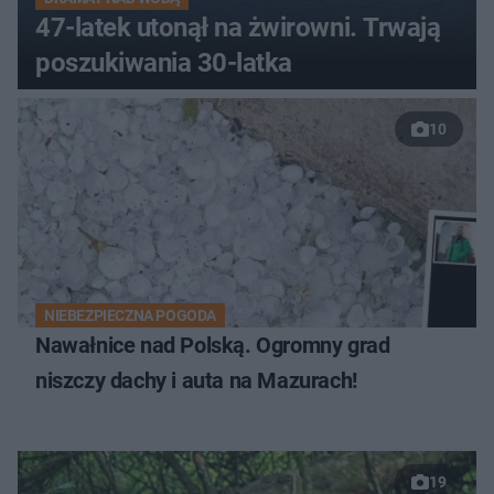
47-latek utonął na żwirowni. Trwają
poszukiwania 30-latka
10
NIEBEZPIECZNA POGODA
Nawałnice nad Polską. Ogromny grad
niszczy dachy i auta na Mazurach!
19