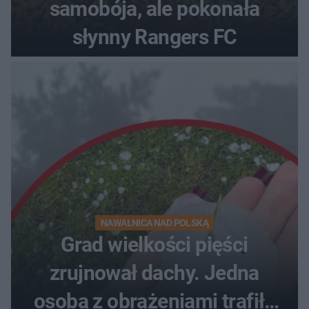
samobója, ale pokonała
słynny Rangers FC
NAWAŁNICA NAD POLSKĄ
Grad wielkości pięści
zrujnował dachy. Jedna
osoba z obrażeniami trafiła