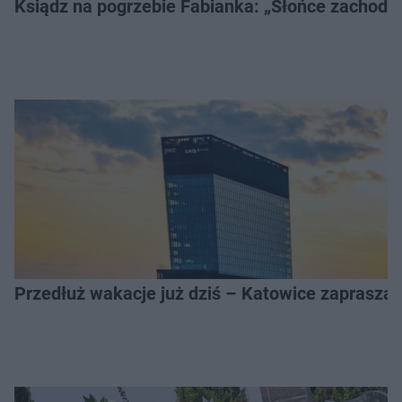
Ksiądz na pogrzebie Fabianka: „Słońce zachodz
Przedłuż wakacje już dziś – Katowice zapraszaj