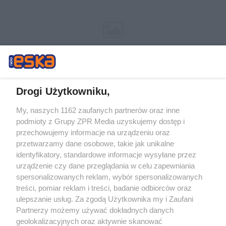
Drogi Użytkowniku,
My, naszych 1162 zaufanych partnerów oraz inne
Żaden utwór zamieszczony w serwisie nie może być powielany i
podmioty z Grupy ZPR Media uzyskujemy dostęp i
rozpowszechniany lub dalej rozpowszechniany w jakikolwiek sposób (w
tym także elektroniczny lub mechaniczny) na jakimkolwiek polu
przechowujemy informacje na urządzeniu oraz
eksploatacji w jakiejkolwiek formie, włącznie z umieszczaniem w
przetwarzamy dane osobowe, takie jak unikalne
Internecie bez pisemnej zgody właściciela praw. Jakiekolwiek użycie lub
identyfikatory, standardowe informacje wysyłane przez
wykorzystanie utworów w całości lub w części z naruszeniem prawa,
tzn. bez właściwej zgody, jest zabronione pod groźbą kary i może być
urządzenie czy dane przeglądania w celu zapewniania
ścigane prawnie.
spersonalizowanych reklam, wybór spersonalizowanych
treści, pomiar reklam i treści, badanie odbiorców oraz
ulepszanie usług. Za zgodą Użytkownika my i Zaufani
Partnerzy możemy używać dokładnych danych
geolokalizacyjnych oraz aktywnie skanować