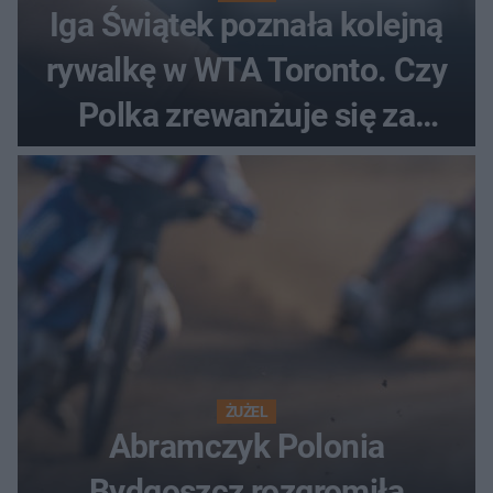
Iga Świątek poznała kolejną
rywalkę w WTA Toronto. Czy
Polka zrewanżuje się za
ostatnią porażkę?
ŻUŻEL
Abramczyk Polonia
Bydgoszcz rozgromiła