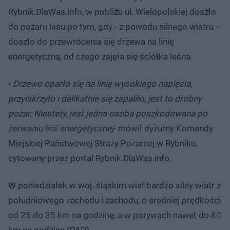
Rybnik.DlaWas.info, w pobliżu ul. Wielopolskiej doszło
do pożaru lasu po tym, gdy - z powodu silnego wiatru -
doszło do przewrócenia się drzewa na linię
energetyczną, od czego zajęła się ściółka leśna.
-
Drzewo oparło się na linię wysokiego napięcia,
przyiskrzyło i delikatnie się zapaliło, jest to drobny
pożar. Niestety, jest jedna osoba poszkodowana po
zerwaniu linii energetycznej
- mówił dyżurny Komendy
Miejskiej Państwowej Straży Pożarnej w Rybniku,
cytowany przez portal Rybnik.DlaWas.info.
W poniedziałek w woj. śląskim wiał bardzo silny wiatr z
południowego zachodu i zachodu, o średniej prędkości
od 25 do 35 km na godzinę, a w porywach nawet do 80
km na godzinę.(PAP)