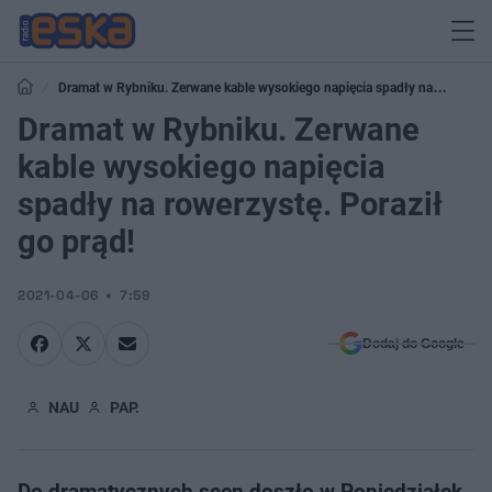
Dramat w Rybniku. Zerwane kable wysokiego napięcia spadły na
rowerzystę. Poraził go prąd!
Dramat w Rybniku. Zerwane
kable wysokiego napięcia
spadły na rowerzystę. Poraził
go prąd!
2021-04-06
7:59
Dodaj do Google
NAU
PAP.
Do dramatycznych scen doszło w Poniedziałek