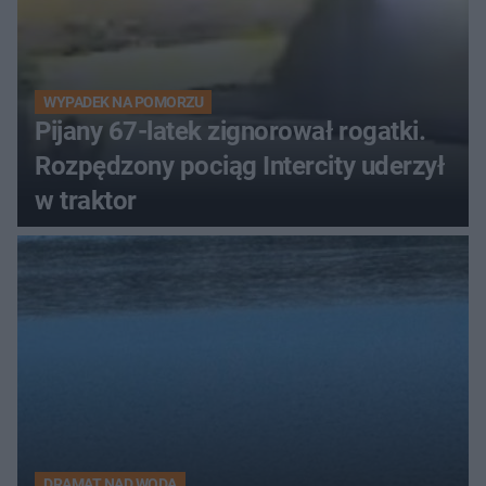
WYPADEK NA POMORZU
Pijany 67-latek zignorował rogatki.
Rozpędzony pociąg Intercity uderzył
w traktor
DRAMAT NAD WODĄ