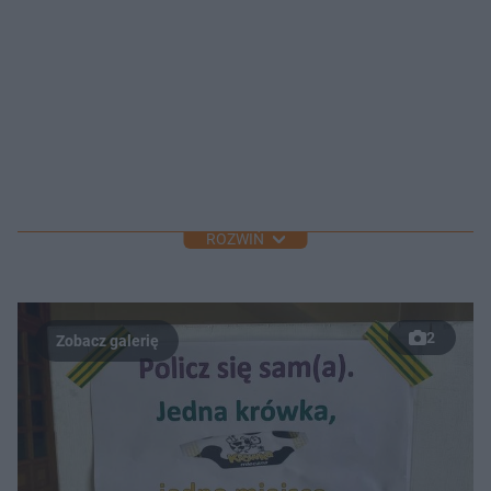
ROZWIŃ
2