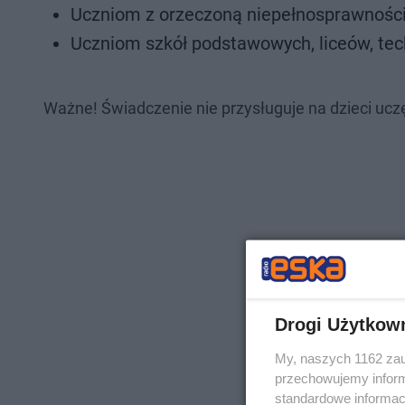
Uczniom z orzeczoną niepełnosprawnością
Uczniom szkół podstawowych, liceów, tech
Ważne! Świadczenie nie przysługuje na dzieci ucz
Drogi Użytkow
My, naszych 1162 zau
przechowujemy informa
standardowe informac