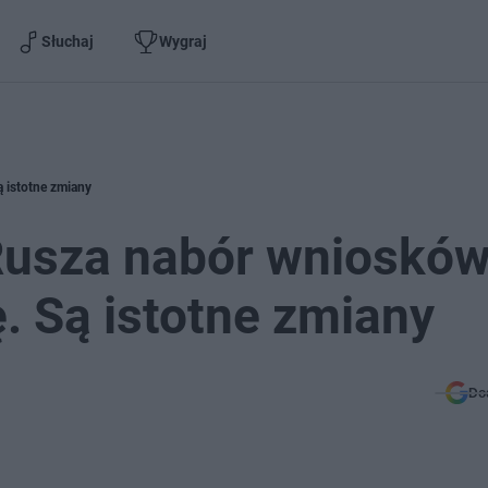
Słuchaj
Wygraj
 istotne zmiany
Rusza nabór wniosków
. Są istotne zmiany
Do