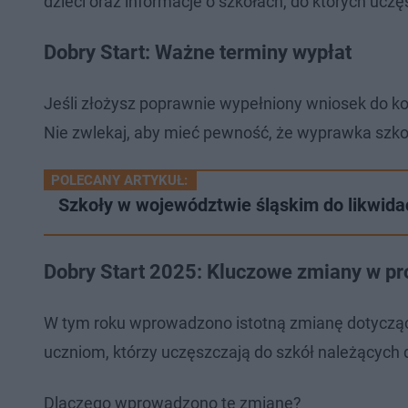
dzieci oraz informacje o szkołach, do których ucz
Dobry Start: Ważne terminy wypłat
Jeśli złożysz poprawnie wypełniony wniosek do ko
Nie zwlekaj, aby mieć pewność, że wyprawka szko
POLECANY ARTYKUŁ:
Szkoły w województwie śląskim do likwidacj
Dobry Start 2025: Kluczowe zmiany w p
W tym roku wprowadzono istotną zmianę dotyczącą
uczniom, którzy uczęszczają do szkół należących 
Dlaczego wprowadzono tę zmianę?