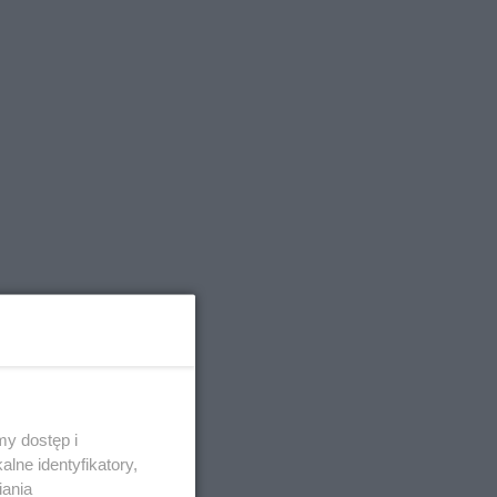
y dostęp i
lne identyfikatory,
iania