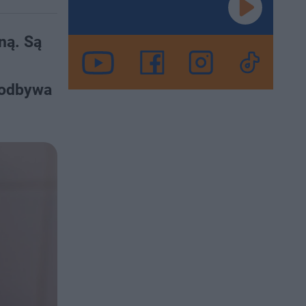
ną. Są
 odbywa