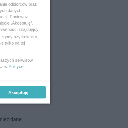
anie odbiorców oraz
nych danych
kacji. Ponieważ
ięcie „Akceptuję”.
ywatności znajdujący
ą zgody użytkownika,
 tylko na tej
o wyboru
 naszych serwisów
esz w
Polityce
Akceptuję
wnież dane