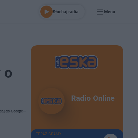
Słuchaj radia
Menu
 o
Radio Online
daj do Google
TERAZ GRAMY