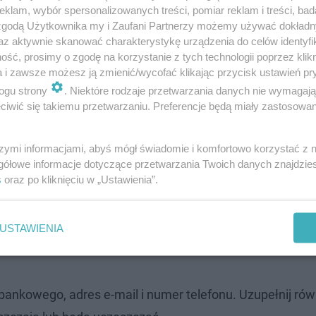
klam, wybór spersonalizowanych treści, pomiar reklam i treści, bad
 zgodą Użytkownika my i Zaufani Partnerzy możemy używać dokład
az aktywnie skanować charakterystykę urządzenia do celów identyfi
iony. Uczniów czeka więcej dni wolnych …
ść, prosimy o zgodę na korzystanie z tych technologii poprzez klikn
a i zawsze możesz ją zmienić/wycofać klikając przycisk ustawień pr
ogu strony
. Niektóre rodzaje przetwarzania danych nie wymagaj
ę szkolną?
iwić się takiemu przetwarzaniu. Preferencje będą miały zastosowanie
ogą elektroniczną od 1 lipca do końca listopada. Masz d
szymi informacjami, abyś mógł świadomie i komfortowo korzystać z
gółowe informacje dotyczące przetwarzania Twoich danych znajdzi
s
oraz po kliknięciu w „Ustawienia”.
USTAWIENIA
ankowego, adres e-mail i numer telefonu. Uzupełnij ró