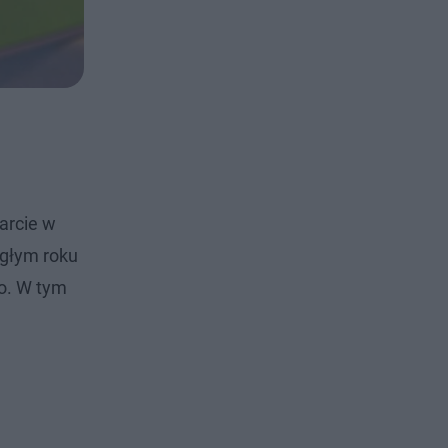
arcie w
egłym roku
go. W tym