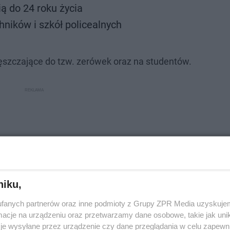
 do 24 roku życia
ników i szkół policealnych
ęszczające do tzw. zerówek oraz na studentów.
niku,
fanych partnerów oraz inne podmioty z Grupy ZPR Media uzyskujem
cje na urządzeniu oraz przetwarzamy dane osobowe, takie jak unika
je wysyłane przez urządzenie czy dane przeglądania w celu zapewn