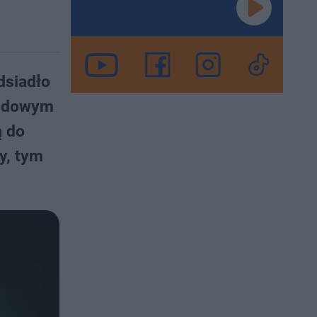
dsiadło
rodowym
ą do
y, tym