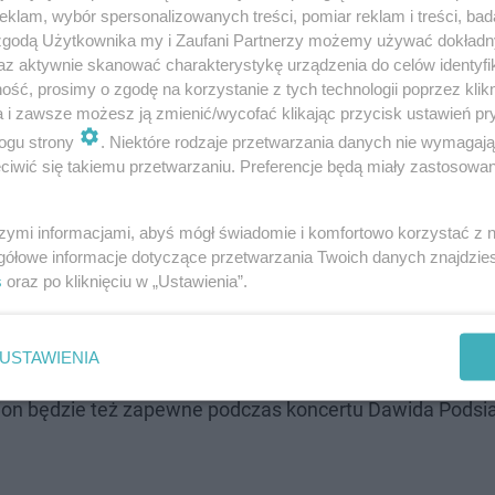
klam, wybór spersonalizowanych treści, pomiar reklam i treści, bad
 zgodą Użytkownika my i Zaufani Partnerzy możemy używać dokład
az aktywnie skanować charakterystykę urządzenia do celów identyfi
ść, prosimy o zgodę na korzystanie z tych technologii poprzez klikn
a i zawsze możesz ją zmienić/wycofać klikając przycisk ustawień pr
ogu strony
. Niektóre rodzaje przetwarzania danych nie wymagaj
iwić się takiemu przetwarzaniu. Preferencje będą miały zastosowanie
Następne pytanie
szymi informacjami, abyś mógł świadomie i komfortowo korzystać z
gółowe informacje dotyczące przetwarzania Twoich danych znajdzi
s
oraz po kliknięciu w „Ustawienia”.
m biletów jeśli chcą zdobyć wejściówki na występ swoje
na koncercie nawet 50 tysięcy widzów, ale Podsiadło pok
USTAWIENIA
sie. W ciągu jednego dnia sprzedały się bilety na jego w
ion będzie też zapewne podczas koncertu Dawida Podsi