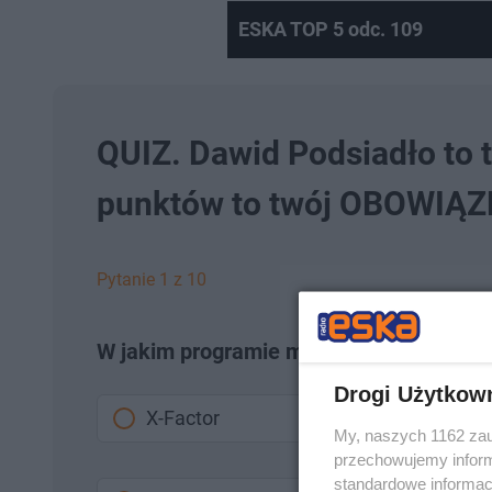
ESKA TOP 5 odc. 109
QUIZ. Dawid Podsiadło to t
punktów to twój OBOWIĄZ
Pytanie 1 z 10
W jakim programie muzycznym objawił s
Drogi Użytkow
X-Factor
My, naszych 1162 zau
przechowujemy informa
standardowe informac