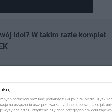
wój idol? W takim razie komplet
EK
ię talent piosenkarza?
niku,
fanych partnerów oraz inne podmioty z Grupy ZPR Media uzyskujem
cje na urządzeniu oraz przetwarzamy dane osobowe, takie jak unika
je wysyłane przez urządzenie czy dane przeglądania w celu zapewn