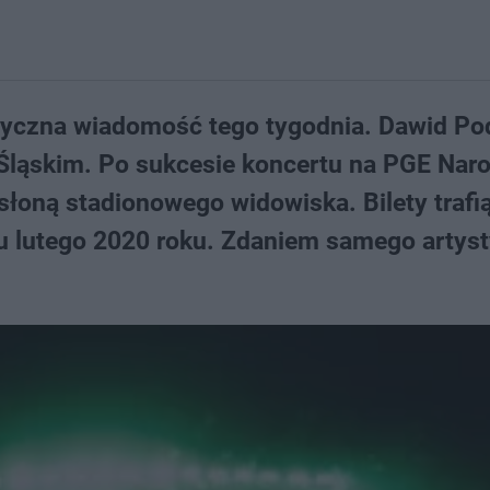
zyczna wiadomość tego tygodnia. Dawid Po
ie Śląskim. Po sukcesie koncertu na PGE Na
łoną stadionowego widowiska. Bilety trafi
u lutego 2020 roku. Zdaniem samego artyst