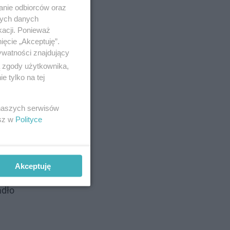
anie odbiorców oraz
nych danych
kacji. Ponieważ
ięcie „Akceptuję”.
ywatności znajdujący
ą zgody użytkownika,
 tylko na tej
 naszych serwisów
esz w
Polityce
go idola.
azał już,
Akceptuję
ystępy na
adło