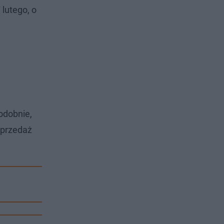
lutego, o
odobnie,
sprzedaż