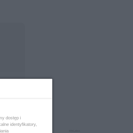
y dostęp i
lne identyfikatory,
iania