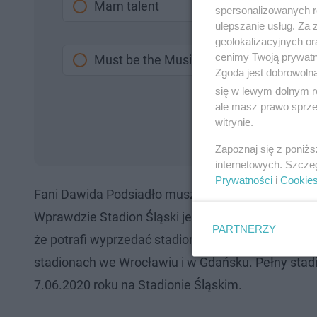
Mam talent
spersonalizowanych re
ulepszanie usług. Za
geolokalizacyjnych or
cenimy Twoją prywatno
Must be the Music
Zgoda jest dobrowoln
się w lewym dolnym r
ale masz prawo sprzec
witrynie.
Zapoznaj się z poniż
internetowych. Szcze
Prywatności
i
Cookie
Fani Dawida Podsiadło muszą się spieszyć z kupne
Wprawdzie Stadion Śląski jest w stanie pomieścić 
PARTNERZY
że potrafi wyprzedać stadion w bardzo krótkim cza
stadionach we Wrocławiu i w Gdańsku. Pełny stad
7.06.2020 roku na Stadionie Śląskim.