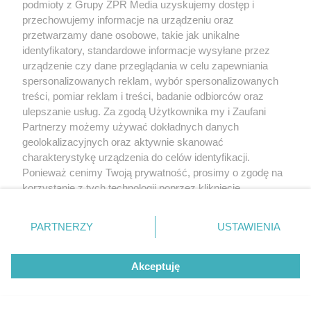
podmioty z Grupy ZPR Media uzyskujemy dostęp i
PIŁKA NOŻNA
przechowujemy informacje na urządzeniu oraz
Śląsk Wrocław - Cracovia. Kto
przetwarzamy dane osobowe, takie jak unikalne
identyfikatory, standardowe informacje wysyłane przez
faworytem niedzielnego starcia?
urządzenie czy dane przeglądania w celu zapewniania
spersonalizowanych reklam, wybór spersonalizowanych
ZOBACZ WIĘCEJ
treści, pomiar reklam i treści, badanie odbiorców oraz
ulepszanie usług. Za zgodą Użytkownika my i Zaufani
Partnerzy możemy używać dokładnych danych
geolokalizacyjnych oraz aktywnie skanować
charakterystykę urządzenia do celów identyfikacji.
Ponieważ cenimy Twoją prywatność, prosimy o zgodę na
korzystanie z tych technologii poprzez kliknięcie
„Akceptuję”. Zgoda jest dobrowolna i zawsze możesz ją
zmienić/wycofać klikając przycisk ustawień prywatności
PARTNERZY
USTAWIENIA
znajdujący się w lewym dolnym rogu strony
. Niektóre
rodzaje przetwarzania danych nie wymagają zgody
Akceptuję
użytkownika, ale masz prawo sprzeciwić się takiemu
przetwarzaniu. Preferencje będą miały zastosowanie tylko
na tej witrynie.