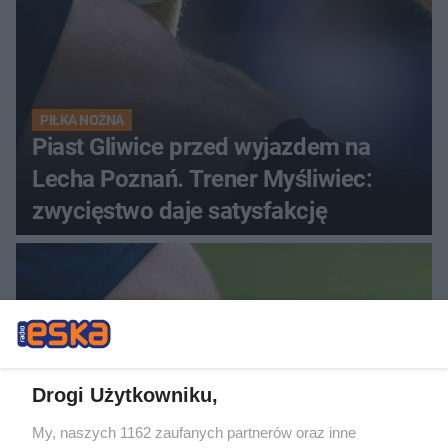
PIŁKA NOŻNA
Piast Gliwice przed wyjazdem na
Lecha Poznań. Trener Myśliwiec:
zwycięstwo daje satysfakcję
Drogi Użytkowniku,
My, naszych 1162 zaufanych partnerów oraz inne