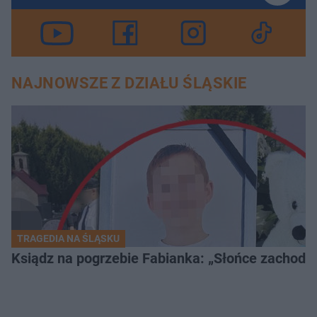
NAJNOWSZE Z DZIAŁU ŚLĄSKIE
TRAGEDIA NA ŚLĄSKU
Ksiądz na pogrzebie Fabianka: „Słońce zachodz