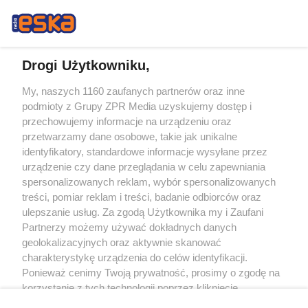
Drogi Użytkowniku,
My, naszych 1160 zaufanych partnerów oraz inne
Żaden utwór zamieszczony w serwisie nie może być powielany i
podmioty z Grupy ZPR Media uzyskujemy dostęp i
rozpowszechniany lub dalej rozpowszechniany w jakikolwiek sposób (w
tym także elektroniczny lub mechaniczny) na jakimkolwiek polu
przechowujemy informacje na urządzeniu oraz
eksploatacji w jakiejkolwiek formie, włącznie z umieszczaniem w Internecie
przetwarzamy dane osobowe, takie jak unikalne
bez pisemnej zgody właściciela praw. Jakiekolwiek użycie lub
identyfikatory, standardowe informacje wysyłane przez
wykorzystanie utworów w całości lub w części z naruszeniem prawa, tzn.
bez właściwej zgody, jest zabronione pod groźbą kary i może być ścigane
urządzenie czy dane przeglądania w celu zapewniania
prawnie.
spersonalizowanych reklam, wybór spersonalizowanych
treści, pomiar reklam i treści, badanie odbiorców oraz
ulepszanie usług. Za zgodą Użytkownika my i Zaufani
Partnerzy możemy używać dokładnych danych
geolokalizacyjnych oraz aktywnie skanować
charakterystykę urządzenia do celów identyfikacji.
Ponieważ cenimy Twoją prywatność, prosimy o zgodę na
O nas
korzystanie z tych technologii poprzez kliknięcie
Informacje prawne
„Akceptuję”. Zgoda jest dobrowolna i zawsze możesz ją