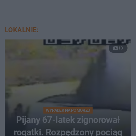
LOKALNIE:
13
WYPADEK NA POMORZU
Pijany 67-latek zignorował
rogatki. Rozpędzony pociąg