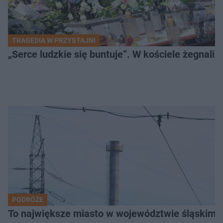
TRAGEDIA W PRZYSTAJNI
„Serce ludzkie się buntuje”. W kościele żegnali
PODRÓŻE
To największe miasto w województwie śląskim. 