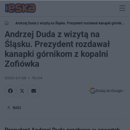
Andrzej Duda z wizytą na Śląsku. Prezydent rozdawał kanapki górnikom z
kopalni Zofiówka
Andrzej Duda z wizytą na
Śląsku. Prezydent rozdawał
kanapki górnikom z kopalni
Zofiówka
2020-07-09
10:04
Dodaj do Google
NAU
Prezydent Andrzej Duda przebywa w czwartek,