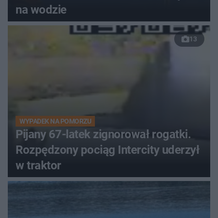
na wodzie
13
WYPADEK NA POMORZU
Pijany 67-latek zignorował rogatki.
Rozpędzony pociąg Intercity uderzył
w traktor