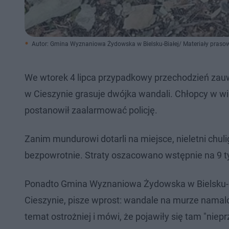
Autor: Gmina Wyznaniowa Żydowska w Bielsku-Białej/ Materiały praso
We wtorek 4 lipca przypadkowy przechodzień zauw
w Cieszynie grasuje dwójka wandali. Chłopcy w wie
postanowił zaalarmować policję.
Zanim mundurowi dotarli na miejsce, nieletni chul
bezpowrotnie. Straty oszacowano wstępnie na 9 ty
Ponadto Gmina Wyznaniowa Żydowska w Bielsku-B
Cieszynie, pisze wprost: wandale na murze namalow
temat ostrożniej i mówi, że pojawiły się tam "niep