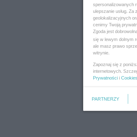
spersonalizowanych re
ulepszanie usług. Za
geolokalizacyjnych or
cenimy Twoją prywatno
Zgoda jest dobrowoln
się w lewym dolnym r
ale masz prawo sprzec
witrynie.
Zapoznaj się z poniż
internetowych. Szcze
Prywatności
i
Cookie
PARTNERZY