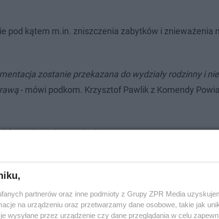
ie pod kątem m.in. zniszczenia zabytków i znieważenia 
entacja zostanie przekazana do wydziały rodzinny i nie
prawą
- mówi podkom. Krzysztof Pawlik z Komendy Powi
i do zapłacenia za szkody.
niku,
fanych partnerów oraz inne podmioty z Grupy ZPR Media uzyskujem
cje na urządzeniu oraz przetwarzamy dane osobowe, takie jak unika
je wysyłane przez urządzenie czy dane przeglądania w celu zapewn