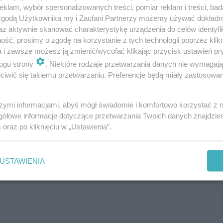
klam, wybór spersonalizowanych treści, pomiar reklam i treści, bad
 zgodą Użytkownika my i Zaufani Partnerzy możemy używać dokład
az aktywnie skanować charakterystykę urządzenia do celów identyfi
ść, prosimy o zgodę na korzystanie z tych technologii poprzez klikn
a i zawsze możesz ją zmienić/wycofać klikając przycisk ustawień pr
ogu strony
. Niektóre rodzaje przetwarzania danych nie wymagaj
iwić się takiemu przetwarzaniu. Preferencje będą miały zastosowanie
szymi informacjami, abyś mógł świadomie i komfortowo korzystać z
gółowe informacje dotyczące przetwarzania Twoich danych znajdzi
s
oraz po kliknięciu w „Ustawienia”.
USTAWIENIA