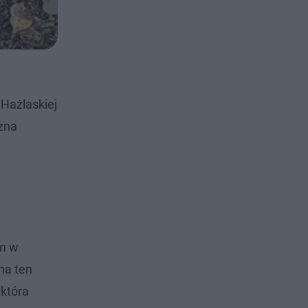
Hażlaskiej
yzna
im w
na ten
 która