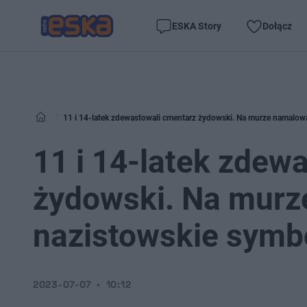
ESKA Story
Dołącz
11 i 14-latek zdewastowali cmentarz żydowski. Na murze namalow
11 i 14-latek zdew
żydowski. Na murz
nazistowskie symb
2023-07-07
10:12