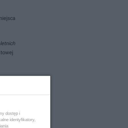
miejsca
letnich
atowej
y dostęp i
lne identyfikatory,
iania