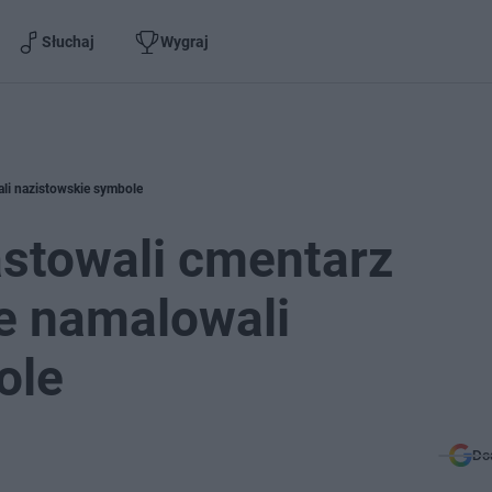
Słuchaj
Wygraj
ali nazistowskie symbole
astowali cmentarz
e namalowali
ole
Do