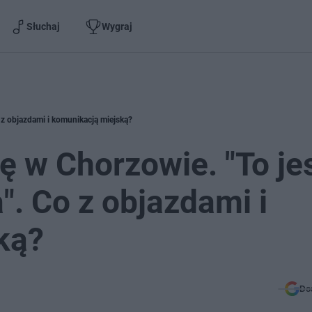
Słuchaj
Wygraj
 z objazdami i komunikacją miejską?
 w Chorzowie. "To je
". Co z objazdami i
ką?
Do