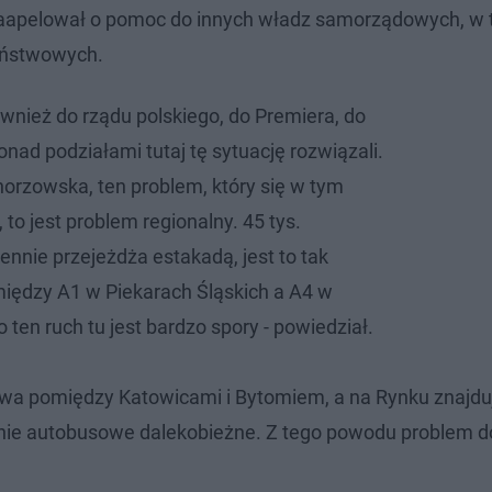
zaapelował o pomoc do innych władz samorządowych, w
państwowych.
ównież do rządu polskiego, do Premiera, do
nad podziałami tutaj tę sytuację rozwiązali.
chorzowska, ten problem, który się w tym
o jest problem regionalny. 45 tys.
nie przejeżdża estakadą, jest to tak
iędzy A1 w Piekarach Śląskich a A4 w
 ten ruch tu jest bardzo spory - powiedział.
owa pomiędzy Katowicami i Bytomiem, a na Rynku znajduj
inie autobusowe dalekobieżne. Z tego powodu problem d