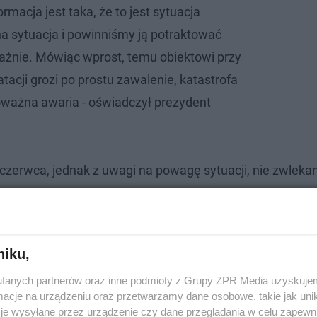
rmacja jest taka, że to jest sytuacja
 sytuacja i powinniśmy ją potraktować
żnie. Mówiąc wprost, temu obiektowi przy
atacji grozi po prostu zawalenie, katastrofa
ważna awaria - oświadczył prezydent
 czerwca, jednak z uwagi na powagę sytuacji, nie zwlekan
 22-stronnicową ekspertyzę przesłano e-mailem. Miasto 
niku,
fanych partnerów oraz inne podmioty z Grupy ZPR Media uzyskujem
cje na urządzeniu oraz przetwarzamy dane osobowe, takie jak unika
je wysyłane przez urządzenie czy dane przeglądania w celu zapewn