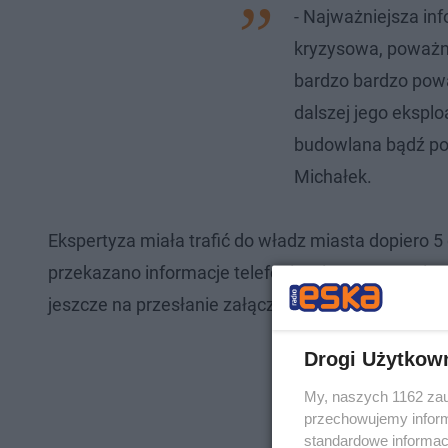
- Najważniejsza info
kryzysowa, poważna
bardzo bardzo powa
dalszej jego eksplo
budowlana bądź po
Michałek.
Ekspertyza miała trafić do władz miasta dopiero 5
przekazano informacje telefonicznie, a następnie
jeszcze na przesłanie załączników.
Drogi Użytkow
My, naszych 1162 zau
przechowujemy informa
standardowe informac