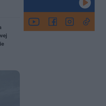
a
wej
ie