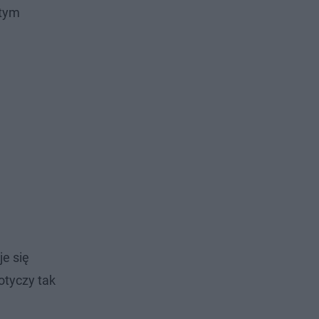
 tym
e się
otyczy tak