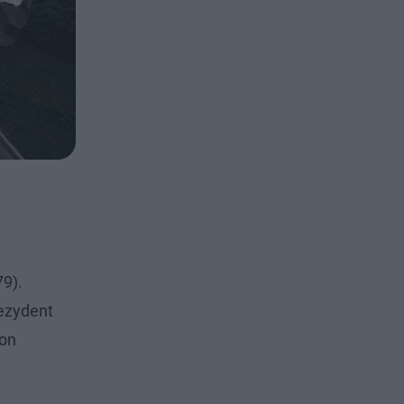
79).
rezydent
mon