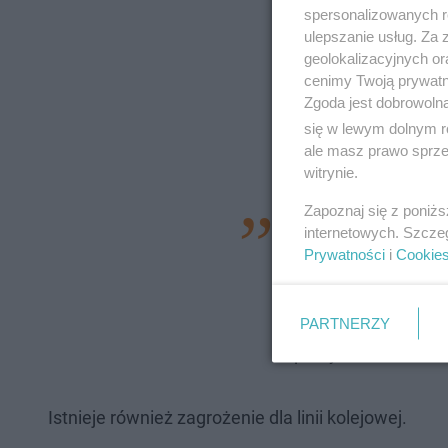
spersonalizowanych re
ulepszanie usług. Za
geolokalizacyjnych or
cenimy Twoją prywatno
Zgoda jest dobrowoln
się w lewym dolnym r
ale masz prawo sprzec
witrynie.
Zapoznaj się z poniż
- Najistotniejsza j
internetowych. Szcze
Prywatności
i
Cookie
obiekcie, jak i ruc
samochodowy oraz 
obiektu będą musia
PARTNERZY
prezydent.
Istnieje również zagrożenie dla linii kolejowej.