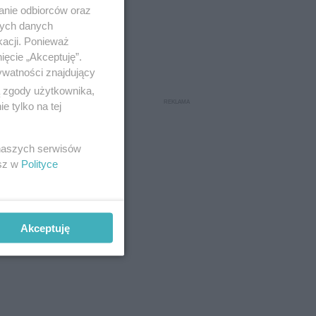
anie odbiorców oraz
nych danych
kacji. Ponieważ
ięcie „Akceptuję”.
ywatności znajdujący
ą zgody użytkownika,
 tylko na tej
 naszych serwisów
esz w
Polityce
Akceptuję