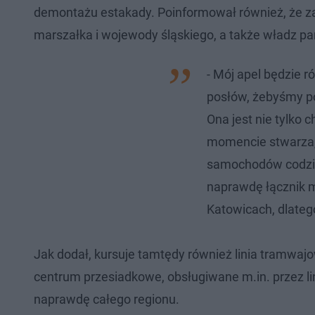
demontażu estakady. Poinformował również, że 
marszałka i wojewody śląskiego, a także władz 
- Mój apel będzie r
posłów, żebyśmy po
Ona jest nie tylko 
momencie stwarza, t
samochodów codzien
naprawdę łącznik m
Katowicach, dlatego
Jak dodał, kursuje tamtędy również linia tramwaj
centrum przesiadkowe, obsługiwane m.in. przez l
naprawdę całego regionu.