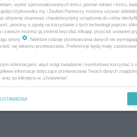
klam, wybór spersonalizowanych treści, pomiar reklam i treści, bad
 zgodą Użytkownika my i Zaufani Partnerzy możemy używać dokład
az aktywnie skanować charakterystykę urządzenia do celów identyfi
ść, prosimy o zgodę na korzystanie z tych technologii poprzez klikn
a i zawsze możesz ją zmienić/wycofać klikając przycisk ustawień pr
ogu strony
. Niektóre rodzaje przetwarzania danych nie wymagaj
iwić się takiemu przetwarzaniu. Preferencje będą miały zastosowanie
szymi informacjami, abyś mógł świadomie i komfortowo korzystać z
est informacja, że zarówno ruch uliczny na
gółowe informacje dotyczące przetwarzania Twoich danych znajdzi
s
oraz po kliknięciu w „Ustawienia”.
h pieszy pod obiektem, ruch tramwajowy,
sześć sześciometrowy pas wokół tego
ły być wyłączone z użytkowania - powiedział
USTAWIENIA