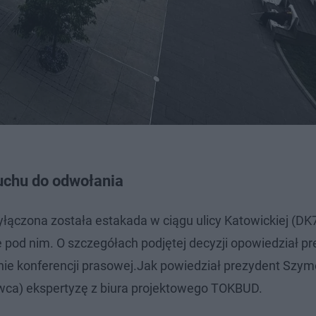
uchu do odwołania
łączona została estakada w ciągu ulicy Katowickiej (DK
że pod nim. O szczegółach podjętej decyzji opowiedział p
ie konferencji prasowej.Jak powiedział prezydent Szy
rwca) ekspertyzę z biura projektowego TOKBUD.