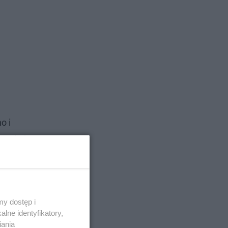
o i
oczekuje
y dostęp i
lne identyfikatory,
iania