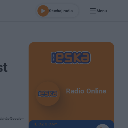
Słuchaj radia
Menu
st
Radio Online
daj do Google
TERAZ GRAMY