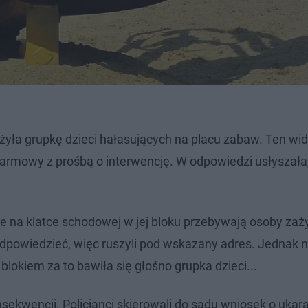
żyła grupkę dzieci hałasujących na placu zabaw. Ten wi
larmowy z prośbą o interwencję. W odpowiedzi usłyszała,
 że na klatce schodowej w jej bloku przebywają osoby za
dpowiedzieć, więc ruszyli pod wskazany adres. Jednak n
blokiem za to bawiła się głośno grupka dzieci...
nsekwencji. Policjanci skierowali do sądu wniosek o ukar