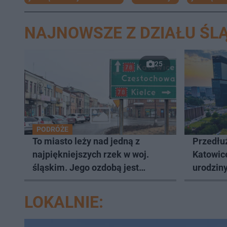
NAJNOWSZE Z DZIAŁU ŚLĄ
25
PODRÓŻE
To miasto leży nad jedną z
Przedłuż
najpiękniejszych rzek w woj.
Katowic
śląskim. Jego ozdobą jest
urodziny
zabytkowy pałac
LOKALNIE: