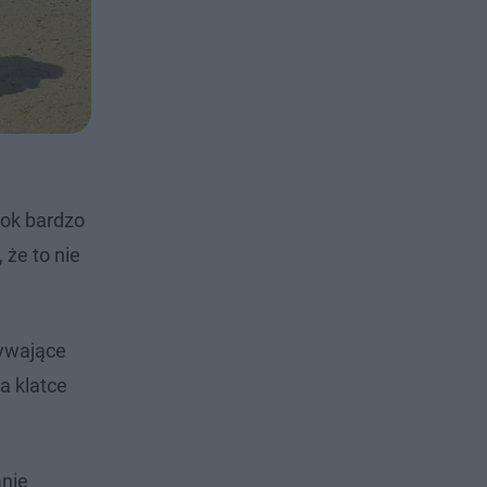
dok bardzo
 że to nie
żywające
a klatce
anie