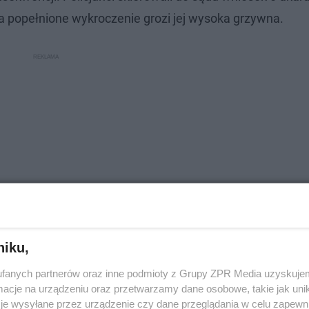
a popełnione wykroczenie grozi jej wysoka grzywna.
niku,
fanych partnerów oraz inne podmioty z Grupy ZPR Media uzyskujem
cje na urządzeniu oraz przetwarzamy dane osobowe, takie jak unika
je wysyłane przez urządzenie czy dane przeglądania w celu zapewn