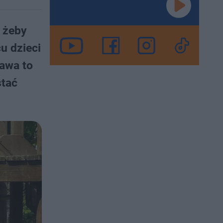
, żeby
u dzieci
bawa to
stać