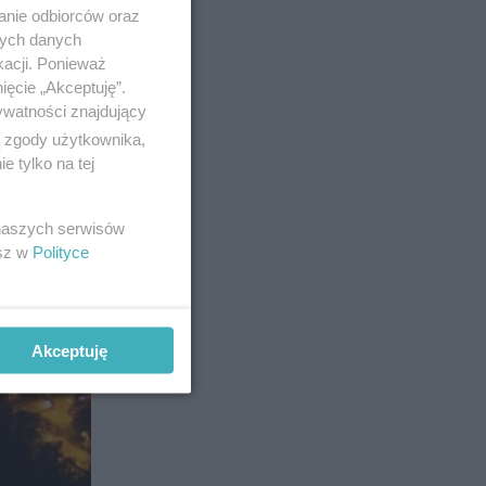
anie odbiorców oraz
nych danych
kacji. Ponieważ
ięcie „Akceptuję”.
ywatności znajdujący
ą zgody użytkownika,
 tylko na tej
 naszych serwisów
esz w
Polityce
Akceptuję