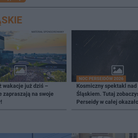
SKIE
MATERIAŁ SPONSOROWANY
NOC PERSEIDÓW 2026
 wakacje już dziś –
Kosmiczny spektakl nad
e zapraszają na swoje
Śląskiem. Tutaj zobaczy
!
Perseidy w całej okazało