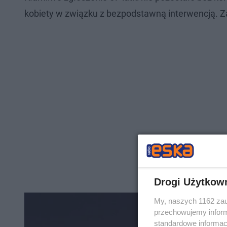
kobiety w związku z bezpodstawną interwencją. Z
Drogi Użytkow
My, naszych 1162 zau
przechowujemy informa
standardowe informac