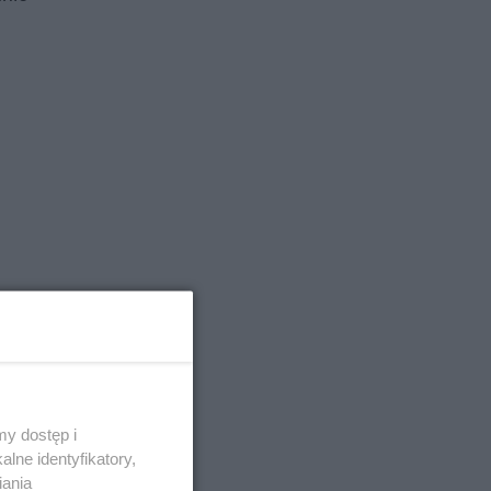
y dostęp i
lne identyfikatory,
iania