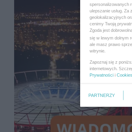
spersonalizowanych re
ulepszanie usług. Za
geolokalizacyjnych or
cenimy Twoją prywatno
Zgoda jest dobrowoln
się w lewym dolnym r
ale masz prawo sprzec
witrynie.
Zapoznaj się z poniż
internetowych. Szcze
Prywatności
i
Cookie
PARTNERZY