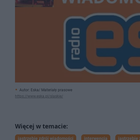
Autor: Eska/ Materiały prasowe
https://www.eska.pl/slaskie/
jastrzębie zdrój wiadomości
interwencja
jastrzębie 