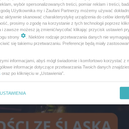
klam, wybór spersonalizowanych treści, pomiar reklam i treści, bad
 zgodą Użytkownika my i Zaufani Partnerzy możemy używać dokład
az aktywnie skanować charakterystykę urządzenia do celów identyfi
ść, prosimy o zgodę na korzystanie z tych technologii poprzez klikn
a i zawsze możesz ją zmienić/wycofać klikając przycisk ustawień pr
ogu strony
. Niektóre rodzaje przetwarzania danych nie wymagaj
iwić się takiemu przetwarzaniu. Preferencje będą miały zastosowanie
szymi informacjami, abyś mógł świadomie i komfortowo korzystać z
gółowe informacje dotyczące przetwarzania Twoich danych znajdzi
s
oraz po kliknięciu w „Ustawienia”.
USTAWIENIA