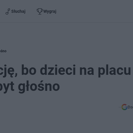
Słuchaj
Wygraj
łośno
ję, bo dzieci na placu
byt głośno
Do