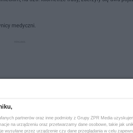
ownicy medyczni.
niku,
fanych partnerów oraz inne podmioty z Grupy ZPR Media uzyskujem
cje na urządzeniu oraz przetwarzamy dane osobowe, takie jak unika
je wysyłane przez urządzenie czy dane przeglądania w celu zapewn