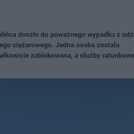
ublińca doszło do poważnego wypadku z udz
go ciężarowego. Jedna osoba została
całkowicie zablokowana, a służby ratunkow