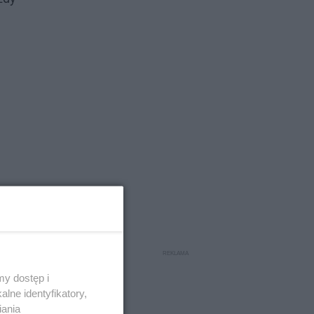
y dostęp i
lne identyfikatory,
iania