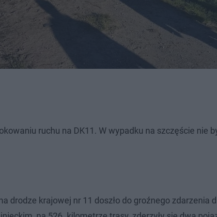
lokowaniu ruchu na DK11. W wypadku na szczęście nie by
 na drodze krajowej nr 11 doszło do groźnego zdarzenia
ieckim, na 526. kilometrze trasy, zderzyły się dwa poja