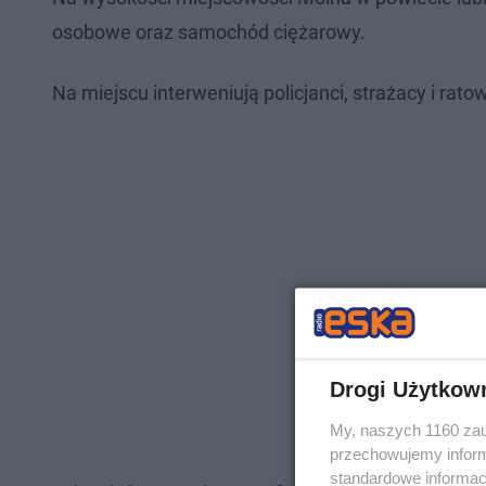
osobowe oraz samochód ciężarowy.
Na miejscu interweniują policjanci, strażacy i rat
Drogi Użytkow
My, naszych 1160 zau
przechowujemy informa
standardowe informac