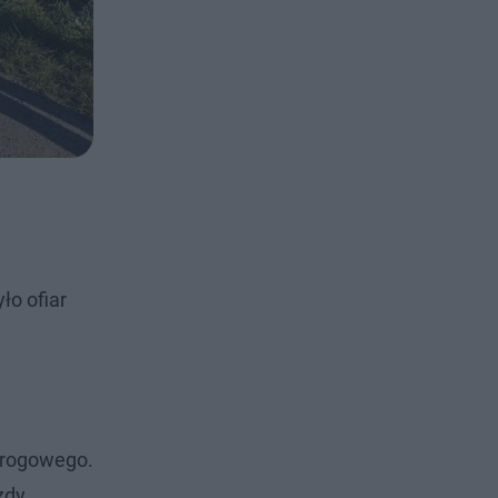
ło ofiar
 drogowego.
zdy