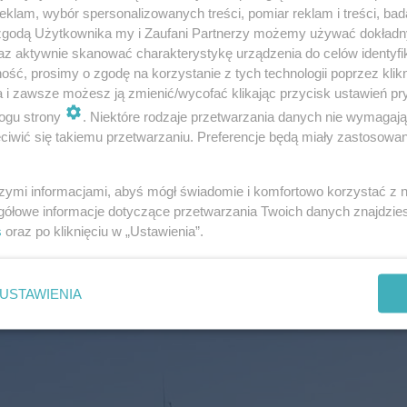
 policji, w jednym z rozbitych aut zakleszczona została 
klam, wybór spersonalizowanych treści, pomiar reklam i treści, bad
 zgodą Użytkownika my i Zaufani Partnerzy możemy używać dokład
przętu hydraulicznego prowadzą akcję, aby uwolnić pos
az aktywnie skanować charakterystykę urządzenia do celów identyfi
ść, prosimy o zgodę na korzystanie z tych technologii poprzez klikn
a i zawsze możesz ją zmienić/wycofać klikając przycisk ustawień pr
miertelnych i liczbie osób poszkodowanych.
ogu strony
. Niektóre rodzaje przetwarzania danych nie wymagaj
iwić się takiemu przetwarzaniu. Preferencje będą miały zastosowanie
szymi informacjami, abyś mógł świadomie i komfortowo korzystać z
gółowe informacje dotyczące przetwarzania Twoich danych znajdzi
a. Policja apeluje o zachowanie szczególnej ostrożnośc
s
oraz po kliknięciu w „Ustawienia”.
przed miejscowością Ciasna i korzystanie z bocznych dró
w ciężarowych.
USTAWIENIA