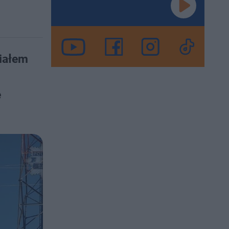
iałem
e