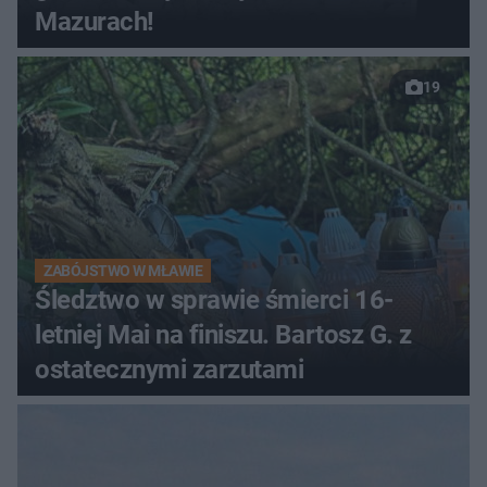
Mazurach!
19
ZABÓJSTWO W MŁAWIE
Śledztwo w sprawie śmierci 16-
letniej Mai na finiszu. Bartosz G. z
ostatecznymi zarzutami