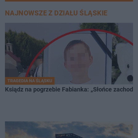
NAJNOWSZE Z DZIAŁU ŚLĄSKIE
TRAGEDIA NA ŚLĄSKU
Ksiądz na pogrzebie Fabianka: „Słońce zachodz