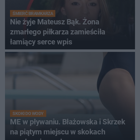
ŚMIERĆ BRAMKARZA
Nie żyje Mateusz Bąk. Żona
zmarłego piłkarza zamieściła
łamiący serce wpis
SKOKI DO WODY
ME w pływaniu. Błażowska i Skrzek
na piątym miejscu w skokach