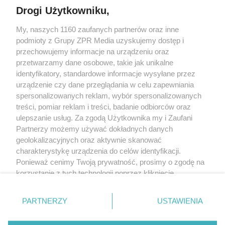
Drogi Użytkowniku,
My, naszych 1160 zaufanych partnerów oraz inne
Żaden utwór zamieszczony w serwisie nie może być powielany i
podmioty z Grupy ZPR Media uzyskujemy dostęp i
rozpowszechniany lub dalej rozpowszechniany w jakikolwiek sposób (w
tym także elektroniczny lub mechaniczny) na jakimkolwiek polu
przechowujemy informacje na urządzeniu oraz
eksploatacji w jakiejkolwiek formie, włącznie z umieszczaniem w Internecie
przetwarzamy dane osobowe, takie jak unikalne
bez pisemnej zgody właściciela praw. Jakiekolwiek użycie lub
identyfikatory, standardowe informacje wysyłane przez
wykorzystanie utworów w całości lub w części z naruszeniem prawa, tzn.
bez właściwej zgody, jest zabronione pod groźbą kary i może być ścigane
urządzenie czy dane przeglądania w celu zapewniania
prawnie.
spersonalizowanych reklam, wybór spersonalizowanych
treści, pomiar reklam i treści, badanie odbiorców oraz
ulepszanie usług. Za zgodą Użytkownika my i Zaufani
Partnerzy możemy używać dokładnych danych
geolokalizacyjnych oraz aktywnie skanować
charakterystykę urządzenia do celów identyfikacji.
Ponieważ cenimy Twoją prywatność, prosimy o zgodę na
O nas
korzystanie z tych technologii poprzez kliknięcie
Informacje prawne
„Akceptuję”. Zgoda jest dobrowolna i zawsze możesz ją
zmienić/wycofać klikając przycisk ustawień prywatności
Nasze serwisy
PARTNERZY
USTAWIENIA
znajdujący się w lewym dolnym rogu strony
. Niektóre
rodzaje przetwarzania danych nie wymagają zgody
© 2026 Grupa ZPR Media