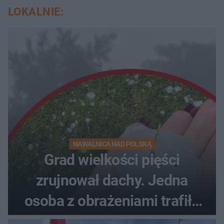
LOKALNIE:
NAWAŁNICA NAD POLSKĄ
Grad wielkości pięści
zrujnował dachy. Jedna
osoba z obrażeniami trafiła
do szpitala