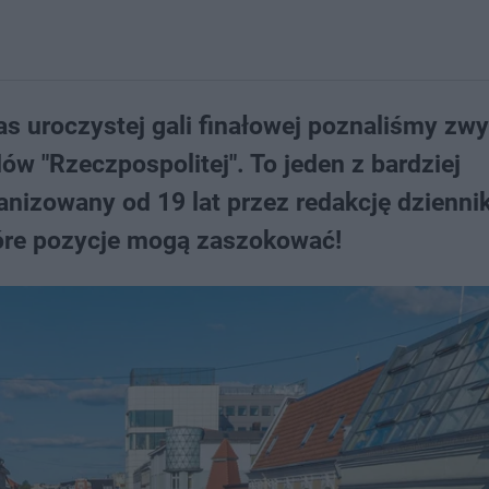
as uroczystej gali finałowej poznaliśmy zw
w "Rzeczpospolitej". To jeden z bardziej
nizowany od 19 lat przez redakcję dzienni
tóre pozycje mogą zaszokować!