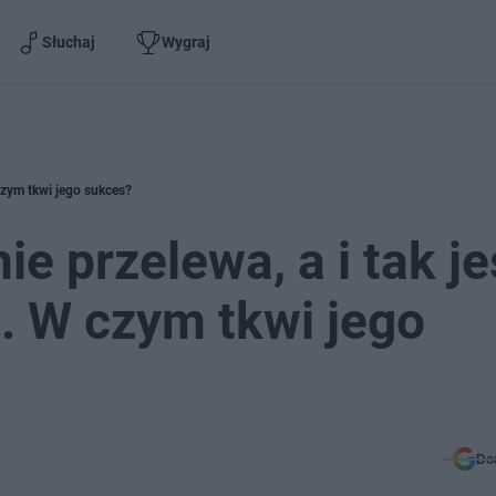
Słuchaj
Wygraj
 czym tkwi jego sukces?
ie przelewa, a i tak je
e. W czym tkwi jego
Do