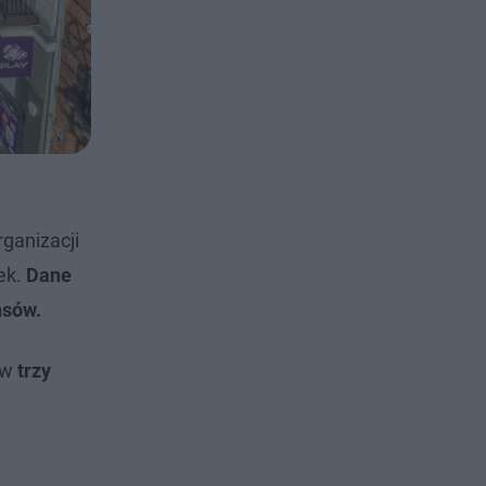
ganizacji
ek.
Dane
nsów.
 w
trzy