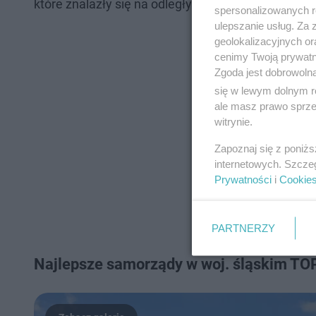
które znalazły się na odległym, 20. miejscu w Pols
spersonalizowanych re
ulepszanie usług. Za
geolokalizacyjnych or
cenimy Twoją prywatno
Zgoda jest dobrowoln
się w lewym dolnym r
ale masz prawo sprzec
witrynie.
Zapoznaj się z poniż
internetowych. Szcze
Prywatności
i
Cookie
PARTNERZY
Najlepsze samorządy w woj. śląskim TO