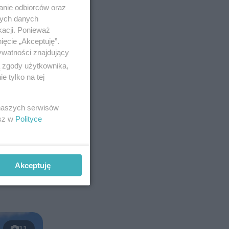
anie odbiorców oraz
nych danych
kacji. Ponieważ
ięcie „Akceptuję”.
ywatności znajdujący
ą zgody użytkownika,
 tylko na tej
 naszych serwisów
esz w
Polityce
Akceptuję
11