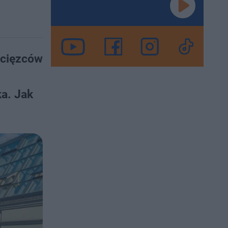
ycięzców
ka. Jak