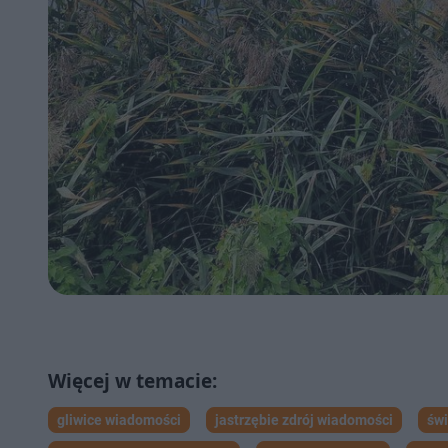
gliwice wiadomości
jastrzębie zdrój wiadomości
św