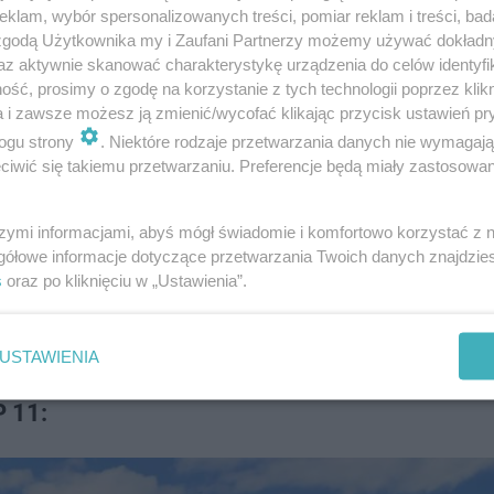
ce.
klam, wybór spersonalizowanych treści, pomiar reklam i treści, bad
 zgodą Użytkownika my i Zaufani Partnerzy możemy używać dokład
az aktywnie skanować charakterystykę urządzenia do celów identyfi
ść, prosimy o zgodę na korzystanie z tych technologii poprzez klikn
a i zawsze możesz ją zmienić/wycofać klikając przycisk ustawień pr
ogu strony
. Niektóre rodzaje przetwarzania danych nie wymagaj
iwić się takiemu przetwarzaniu. Preferencje będą miały zastosowanie
szymi informacjami, abyś mógł świadomie i komfortowo korzystać z
gółowe informacje dotyczące przetwarzania Twoich danych znajdzi
s
oraz po kliknięciu w „Ustawienia”.
USTAWIENIA
P 11: