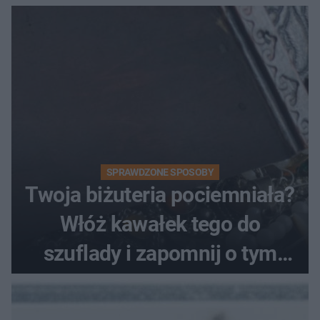
SPRAWDZONE SPOSOBY
Twoja biżuteria pociemniała?
Włóż kawałek tego do
szuflady i zapomnij o tym
problemie. Sposób na
pociemniałą biżuterię