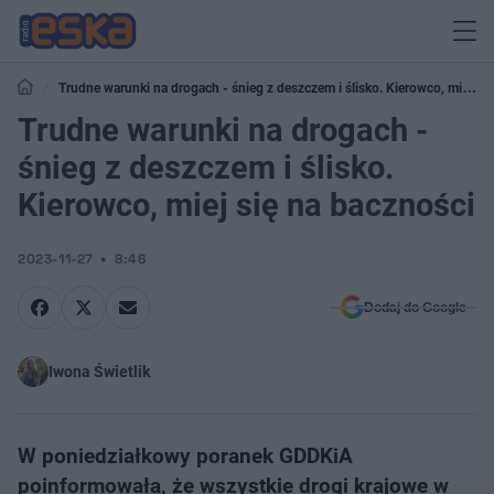
Trudne warunki na drogach - śnieg z deszczem i ślisko. Kierowco, miej
się na baczności
Trudne warunki na drogach -
śnieg z deszczem i ślisko.
Kierowco, miej się na baczności
2023-11-27
8:46
Dodaj do Google
Iwona Świetlik
W poniedziałkowy poranek GDDKiA
poinformowała, że wszystkie drogi krajowe w