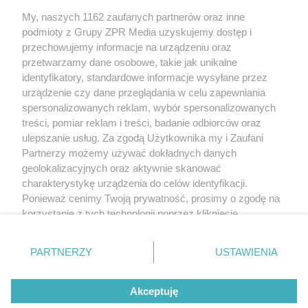
My, naszych 1162 zaufanych partnerów oraz inne
Żaden utwór zamieszczony w serwisie nie może być powielany i
podmioty z Grupy ZPR Media uzyskujemy dostęp i
rozpowszechniany lub dalej rozpowszechniany w jakikolwiek sposób (w
tym także elektroniczny lub mechaniczny) na jakimkolwiek polu
przechowujemy informacje na urządzeniu oraz
eksploatacji w jakiejkolwiek formie, włącznie z umieszczaniem w Internecie
przetwarzamy dane osobowe, takie jak unikalne
bez pisemnej zgody właściciela praw. Jakiekolwiek użycie lub
wykorzystanie utworów w całości lub w części z naruszeniem prawa, tzn.
identyfikatory, standardowe informacje wysyłane przez
bez właściwej zgody, jest zabronione pod groźbą kary i może być ścigane
urządzenie czy dane przeglądania w celu zapewniania
prawnie.
spersonalizowanych reklam, wybór spersonalizowanych
treści, pomiar reklam i treści, badanie odbiorców oraz
ulepszanie usług. Za zgodą Użytkownika my i Zaufani
Partnerzy możemy używać dokładnych danych
geolokalizacyjnych oraz aktywnie skanować
charakterystykę urządzenia do celów identyfikacji.
Ponieważ cenimy Twoją prywatność, prosimy o zgodę na
O nas
korzystanie z tych technologii poprzez kliknięcie
Informacje prawne
„Akceptuję”. Zgoda jest dobrowolna i zawsze możesz ją
zmienić/wycofać klikając przycisk ustawień prywatności
Nasze serwisy
PARTNERZY
USTAWIENIA
znajdujący się w lewym dolnym rogu strony
. Niektóre
rodzaje przetwarzania danych nie wymagają zgody
© 2026 Grupa ZPR Media
Akceptuję
użytkownika, ale masz prawo sprzeciwić się takiemu
przetwarzaniu. Preferencje będą miały zastosowanie tylko