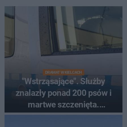
DRAMAT W KIELCACH
"Wstrząsające". Służby
znalazły ponad 200 psów i
martwe szczenięta.
Zatrzymano 35-latka