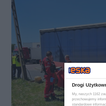
Drogi Użytkow
My, naszych 1162 zau
przechowujemy informa
standardowe informac