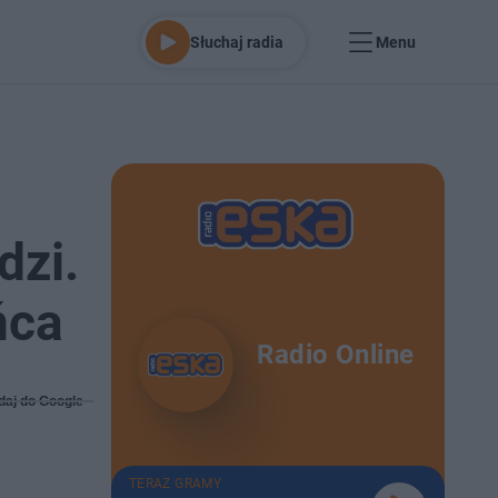
Słuchaj radia
Menu
dzi.
ńca
Radio Online
daj do Google
TERAZ GRAMY