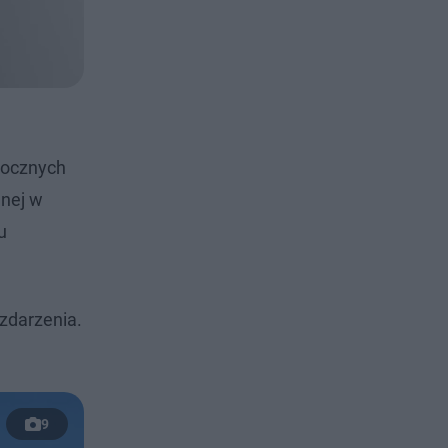
rocznych
anej w
u
 zdarzenia.
9