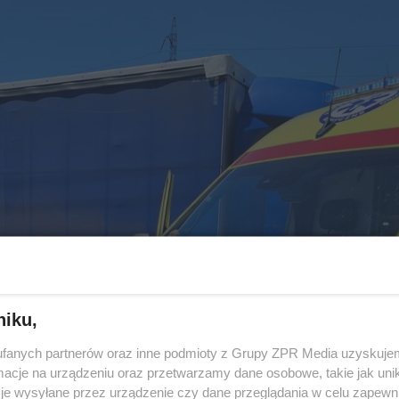
niku,
fanych partnerów oraz inne podmioty z Grupy ZPR Media uzyskujem
cje na urządzeniu oraz przetwarzamy dane osobowe, takie jak unika
je wysyłane przez urządzenie czy dane przeglądania w celu zapewn