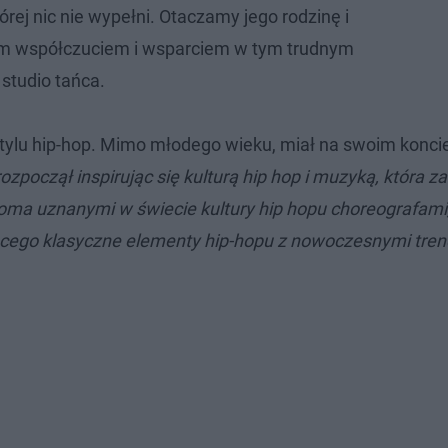
rej nic nie wypełni. Otaczamy jego rodzinę i
zym współczuciem i wsparciem w tym trudnym
 studio tańca.
tylu hip-hop. Mimo młodego wieku, miał na swoim koncie
zpoczął inspirując się kulturą hip hop i muzyką, która z
eloma uznanymi w świecie kultury hip hopu choreografami
zącego klasyczne elementy hip-hopu z nowoczesnymi tre