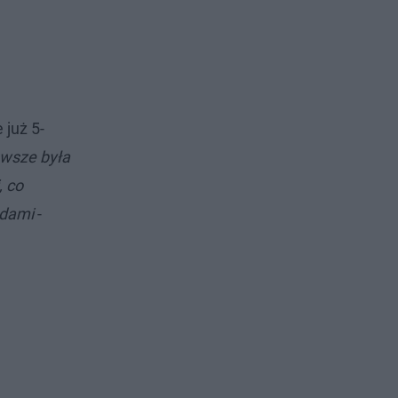
 już 5-
awsze była
, co
ndami
-