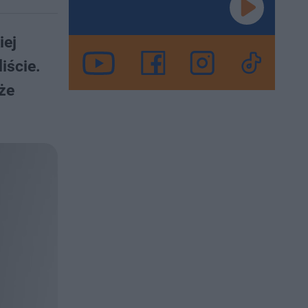
iej
iście.
że