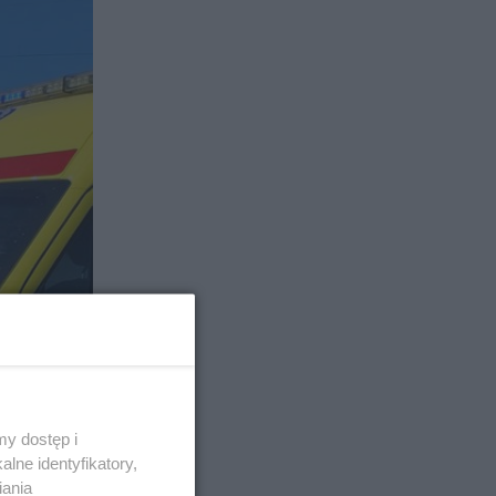
y dostęp i
lne identyfikatory,
iania