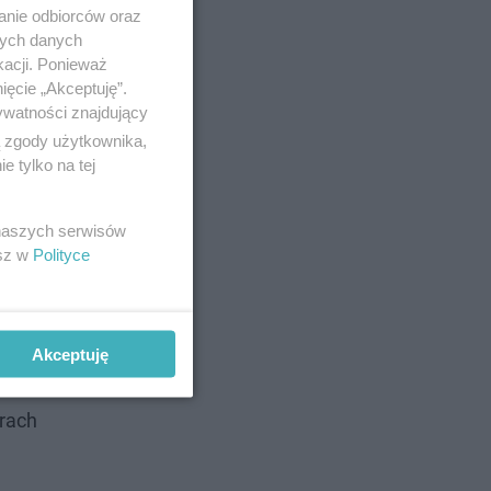
anie odbiorców oraz
nych danych
kacji. Ponieważ
ięcie „Akceptuję”.
ywatności znajdujący
ą zgody użytkownika,
 tylko na tej
 naszych serwisów
esz w
Polityce
Akceptuję
rach