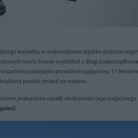
zniejszego wypadku w województwie śląskim podczas tego
iężarowym marki Scania wyjeżdżał z drogi podporządkow
ierwszeństwa przejazdu prawidłowo jadącemu 17-letniem
cyklista poniósł śmierć na miejscu.
dzorem prokuratora ustalili okoliczności tego tragicznego
alerii.