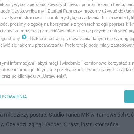
klam, wybór spersonalizowanych treści, pomiar reklam i treści, bad
 zgodą Użytkownika my i Zaufani Partnerzy możemy używać dokład
az aktywnie skanować charakterystykę urządzenia do celów identyfi
ść, prosimy o zgodę na korzystanie z tych technologii poprzez klikn
a i zawsze możesz ją zmienić/wycofać klikając przycisk ustawień pr
ogu strony
. Niektóre rodzaje przetwarzania danych nie wymagaj
iwić się takiemu przetwarzaniu. Preferencje będą miały zastosowanie
szymi informacjami, abyś mógł świadomie i komfortowo korzystać z
gółowe informacje dotyczące przetwarzania Twoich danych znajdzi
s
oraz po kliknięciu w „Ustawienia”.
USTAWIENIA
ody instruktor tańca
na młodzieży postać. Studio Tańca MK w Tarnowskich Gó
w Czeladzi, zginął Kacper Kurasz, instruktor tańca.