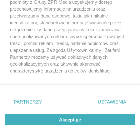
podmioty z Grupy ZPR Media uzyskujemy dostęp i
rozpowszechniany lub dalej rozpowszechniany w jakikolwiek sposób (w
przechowujemy informacje na urządzeniu oraz
tym także elektroniczny lub mechaniczny) na jakimkolwiek polu
eksploatacji w jakiejkolwiek formie, włącznie z umieszczaniem w
przetwarzamy dane osobowe, takie jak unikalne
Internecie bez pisemnej zgody właściciela praw. Jakiekolwiek użycie lub
identyfikatory, standardowe informacje wysyłane przez
wykorzystanie utworów w całości lub w części z naruszeniem prawa,
tzn. bez właściwej zgody, jest zabronione pod groźbą kary i może być
urządzenie czy dane przeglądania w celu zapewniania
ścigane prawnie.
spersonalizowanych reklam, wybór spersonalizowanych
treści, pomiar reklam i treści, badanie odbiorców oraz
ulepszanie usług. Za zgodą Użytkownika my i Zaufani
Partnerzy możemy używać dokładnych danych
geolokalizacyjnych oraz aktywnie skanować
charakterystykę urządzenia do celów identyfikacji.
Ponieważ cenimy Twoją prywatność, prosimy o zgodę na
O nas
korzystanie z tych technologii poprzez kliknięcie
Informacje prawne
„Akceptuję”. Zgoda jest dobrowolna i zawsze możesz ją
zmienić/wycofać klikając przycisk ustawień prywatności
PARTNERZY
USTAWIENIA
Nasze serwisy
znajdujący się w lewym dolnym rogu strony
. Niektóre
rodzaje przetwarzania danych nie wymagają zgody
© 2026 Grupa ZPR Media
Akceptuję
użytkownika, ale masz prawo sprzeciwić się takiemu
przetwarzaniu. Preferencje będą miały zastosowanie tylko
na tej witrynie.