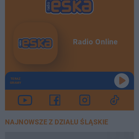
Radio Online
TERAZ
GRAMY
NAJNOWSZE Z DZIAŁU ŚLĄSKIE