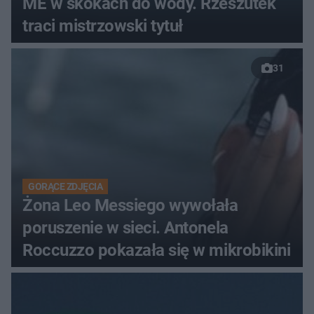
ME w skokach do wody. Rzeszutek
traci mistrzowski tytuł
31
GORĄCE ZDJĘCIA
Żona Leo Messiego wywołała
poruszenie w sieci. Antonela
Roccuzzo pokazała się w mikrobikini