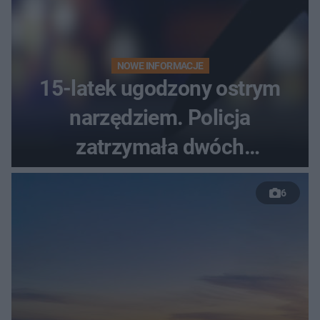
NOWE INFORMACJE
15-latek ugodzony ostrym
narzędziem. Policja
zatrzymała dwóch
nastolatków
6