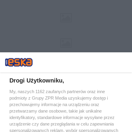
Drogi Użytkowniku,
My, naszych 1162 zaufanych partnerów oraz inne
Żaden utwór zamieszczony w serwisie nie może być powielany i
podmioty z Grupy ZPR Media uzyskujemy dostęp i
rozpowszechniany lub dalej rozpowszechniany w jakikolwiek sposób (w
tym także elektroniczny lub mechaniczny) na jakimkolwiek polu
przechowujemy informacje na urządzeniu oraz
eksploatacji w jakiejkolwiek formie, włącznie z umieszczaniem w Internecie
przetwarzamy dane osobowe, takie jak unikalne
bez pisemnej zgody właściciela praw. Jakiekolwiek użycie lub
identyfikatory, standardowe informacje wysyłane przez
wykorzystanie utworów w całości lub w części z naruszeniem prawa, tzn.
bez właściwej zgody, jest zabronione pod groźbą kary i może być ścigane
urządzenie czy dane przeglądania w celu zapewniania
prawnie.
spersonalizowanych reklam, wybór spersonalizowanych