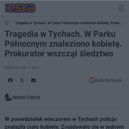
Tragedia w Tychach. W Parku Północnym znaleziono kobietę. Prokurator
wszczął śledztwo
Tragedia w Tychach. W Parku
Północnym znaleziono kobietę.
Prokurator wszczął śledztwo
2025-04-25
6:41
Dodaj do Google
Marcin Twaróg
W poniedziałek wieczorem w Tychach policja
znalazła ciało kobiety. Znajdowało się w jednym