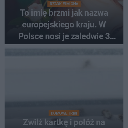
RZADKIE IMIONA
To imię brzmi jak nazwa
europejskiego kraju. W
Polsce nosi je zaledwie 3
kobiety
DOMOWE TRIKI
Zwilż kartkę i połóż na