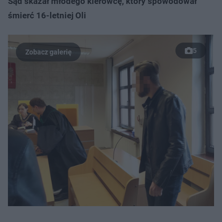
Sąd skazał młodego kierowcę, który spowodował
śmierć 16-letniej Oli
5