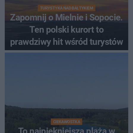
TURYSTYKA NAD BAŁTYKIEM
Zapomnij o Mielnie i Sopocie.
Ten polski kurort to
prawdziwy hit wśród turystów
CIEKAWOSTKA
To najpiękniejsza plaża w