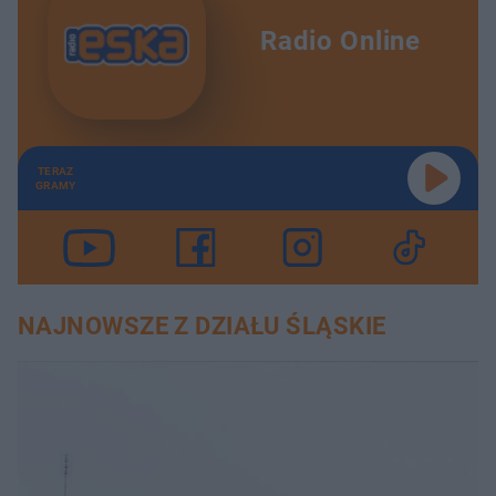
Radio Online
TERAZ
GRAMY
NAJNOWSZE Z DZIAŁU ŚLĄSKIE