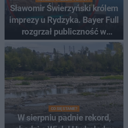
Sławomir Świerzyński królem
imprezy u Rydzyka. Bayer Full
rozgrzał publiczność w
Toruniu
CO SIĘ STANIE?
W sierpniu padnie rekord,