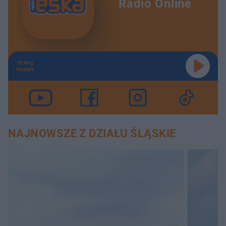
Radio Online
TERAZ
GRAMY
NAJNOWSZE Z DZIAŁU ŚLĄSKIE