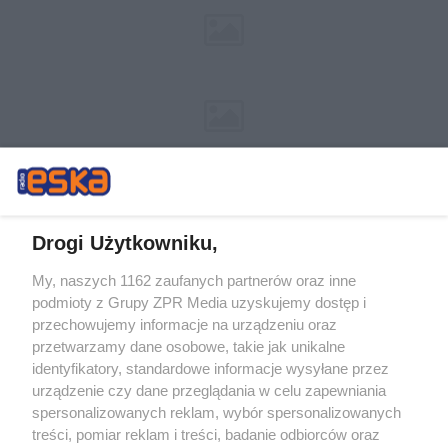
Drogi Użytkowniku,
My, naszych 1162 zaufanych partnerów oraz inne
Żaden utwór zamieszczony w serwisie nie może być powielany i
podmioty z Grupy ZPR Media uzyskujemy dostęp i
rozpowszechniany lub dalej rozpowszechniany w jakikolwiek sposób (w
tym także elektroniczny lub mechaniczny) na jakimkolwiek polu
przechowujemy informacje na urządzeniu oraz
eksploatacji w jakiejkolwiek formie, włącznie z umieszczaniem w Internecie
przetwarzamy dane osobowe, takie jak unikalne
bez pisemnej zgody właściciela praw. Jakiekolwiek użycie lub
identyfikatory, standardowe informacje wysyłane przez
wykorzystanie utworów w całości lub w części z naruszeniem prawa, tzn.
bez właściwej zgody, jest zabronione pod groźbą kary i może być ścigane
urządzenie czy dane przeglądania w celu zapewniania
prawnie.
spersonalizowanych reklam, wybór spersonalizowanych
treści, pomiar reklam i treści, badanie odbiorców oraz