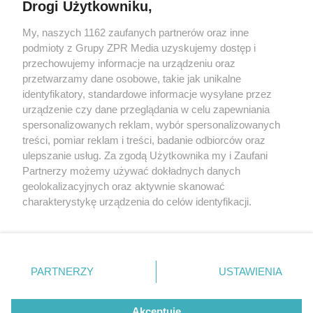
Drogi Użytkowniku,
My, naszych 1162 zaufanych partnerów oraz inne
Żaden utwór zamieszczony w serwisie nie może być powielany i
podmioty z Grupy ZPR Media uzyskujemy dostęp i
rozpowszechniany lub dalej rozpowszechniany w jakikolwiek sposób (w
przechowujemy informacje na urządzeniu oraz
tym także elektroniczny lub mechaniczny) na jakimkolwiek polu
eksploatacji w jakiejkolwiek formie, włącznie z umieszczaniem w
przetwarzamy dane osobowe, takie jak unikalne
Internecie bez pisemnej zgody właściciela praw. Jakiekolwiek użycie lub
identyfikatory, standardowe informacje wysyłane przez
wykorzystanie utworów w całości lub w części z naruszeniem prawa,
tzn. bez właściwej zgody, jest zabronione pod groźbą kary i może być
urządzenie czy dane przeglądania w celu zapewniania
ścigane prawnie.
spersonalizowanych reklam, wybór spersonalizowanych
treści, pomiar reklam i treści, badanie odbiorców oraz
ulepszanie usług. Za zgodą Użytkownika my i Zaufani
Partnerzy możemy używać dokładnych danych
geolokalizacyjnych oraz aktywnie skanować
charakterystykę urządzenia do celów identyfikacji.
Ponieważ cenimy Twoją prywatność, prosimy o zgodę na
O nas
korzystanie z tych technologii poprzez kliknięcie
Informacje prawne
„Akceptuję”. Zgoda jest dobrowolna i zawsze możesz ją
zmienić/wycofać klikając przycisk ustawień prywatności
PARTNERZY
USTAWIENIA
Nasze serwisy
znajdujący się w lewym dolnym rogu strony
. Niektóre
rodzaje przetwarzania danych nie wymagają zgody
© 2026 Grupa ZPR Media
Akceptuję
użytkownika, ale masz prawo sprzeciwić się takiemu