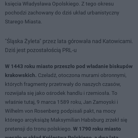
księcia Władysława Opolskiego. Z tego okresu
pochodzi zachowany do dziś układ urbanistyczny
Starego Miasta.
"Śląska Żyleta" przez lata górowała nad Katowicami.
Dziś jest pozostałością PRL-u
W 1443 roku miasto przeszło pod władanie biskupów
krakowskich.
Czeladź, otoczona murami obronnymi,
których fragmenty przetrwały do naszych czasów,
rozwijała się jako ośrodek handlu i rzemiosła. To
właśnie tutaj, 9 marca 1589 roku, Jan Zamoyski i
Wilhelm von Rosenberg podpisali pakt, na mocy
którego arcyksiążę Maksymilian Habsburg zrzekł się
pretensji do tronu polskiego.
W 1790 roku miasto
weszło w skład Królestwa Polskiego, a dwa lata