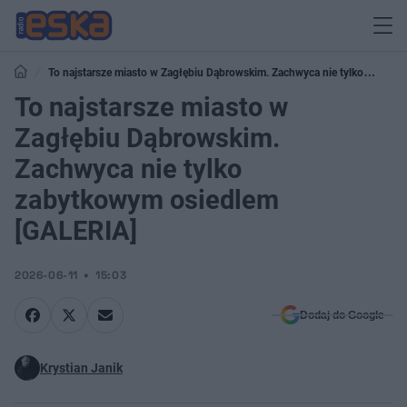
To najstarsze miasto w Zagłębiu Dąbrowskim. Zachwyca nie tylko
zabytkowym osiedlem [GALERIA]
To najstarsze miasto w
Zagłębiu Dąbrowskim.
Zachwyca nie tylko
zabytkowym osiedlem
[GALERIA]
2026-06-11
15:03
Dodaj do Google
Krystian Janik