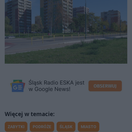
ZABYTKI
PODRÓŻE
ŚLĄSK
MIASTO