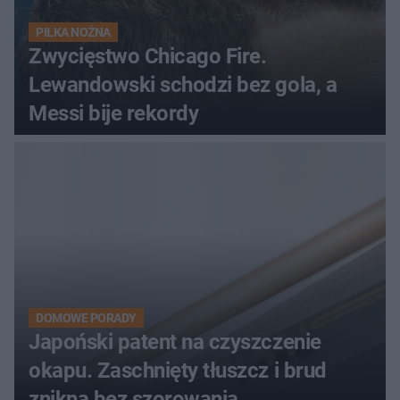
PIŁKA NOŻNA
Zwycięstwo Chicago Fire.
Lewandowski schodzi bez gola, a
Messi bije rekordy
DOMOWE PORADY
Japoński patent na czyszczenie
okapu. Zaschnięty tłuszcz i brud
znikną bez szorowania