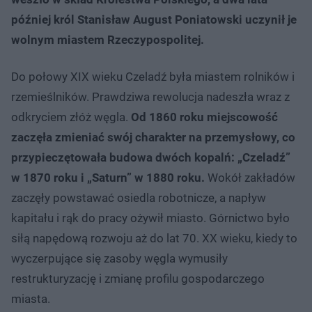
później król Stanisław August Poniatowski uczynił je
wolnym miastem Rzeczypospolitej.
Do połowy XIX wieku Czeladź była miastem rolników i
rzemieślników. Prawdziwa rewolucja nadeszła wraz z
odkryciem złóż węgla.
Od 1860 roku miejscowość
zaczęła zmieniać swój charakter na przemysłowy, co
przypieczętowała budowa dwóch kopalń: „Czeladź”
w 1870 roku i „Saturn” w 1880 roku.
Wokół zakładów
zaczęły powstawać osiedla robotnicze, a napływ
kapitału i rąk do pracy ożywił miasto. Górnictwo było
siłą napędową rozwoju aż do lat 70. XX wieku, kiedy to
wyczerpujące się zasoby węgla wymusiły
restrukturyzację i zmianę profilu gospodarczego
miasta.