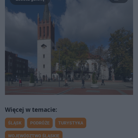
ŚLĄSK
PODRÓŻE
TURYSTYKA
WOJEWÓDZTWO ŚLĄSKIE