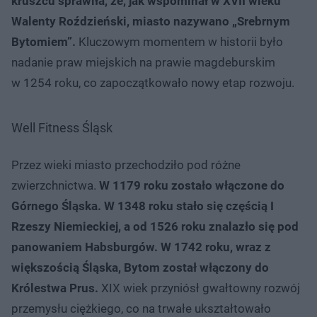
kruszcu sprawiła, że, jak wspominał w XVII wieku
Walenty Roździeński, miasto nazywano „Srebrnym
Bytomiem”.
Kluczowym momentem w historii było
nadanie praw miejskich na prawie magdeburskim
w 1254 roku, co zapoczątkowało nowy etap rozwoju.
Well Fitness Śląsk
Przez wieki miasto przechodziło pod różne
zwierzchnictwa.
W 1179 roku zostało włączone do
Górnego Śląska. W 1348 roku stało się częścią I
Rzeszy Niemieckiej, a od 1526 roku znalazło się pod
panowaniem Habsburgów. W 1742 roku, wraz z
większością Śląska, Bytom został włączony do
Królestwa Prus.
XIX wiek przyniósł gwałtowny rozwój
przemysłu ciężkiego, co na trwałe ukształtowało