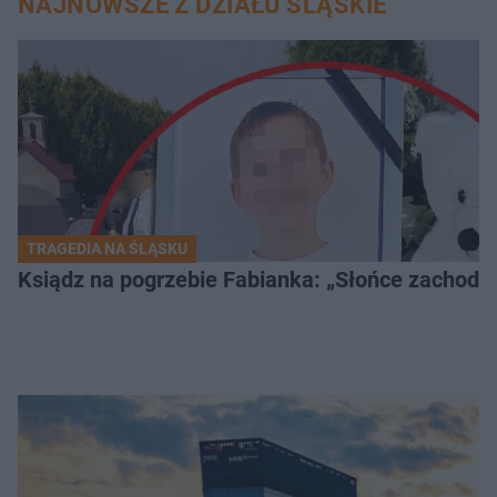
NAJNOWSZE Z DZIAŁU ŚLĄSKIE
TRAGEDIA NA ŚLĄSKU
Ksiądz na pogrzebie Fabianka: „Słońce zachodz