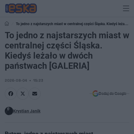
To jedno z najstarszych miast w centralnej części Śląska. Kiedyś leżało w
dwóch państwach [GALERIA]
To jedno z najstarszych miast w
centralnej części Śląska.
Kiedyś leżało w dwóch
państwach [GALERIA]
2026-08-04
15:23
Dodaj do Google
Krystian Janik
Bytom, jedno z najstarszych miast