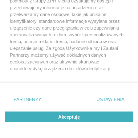
podmioty z Grupy ZPR Media uzyskujemy dostęp i
przechowujemy informacje na urządzeniu oraz
przetwarzamy dane osobowe, takie jak unikalne
identyfikatory, standardowe informacje wysyłane przez
urządzenie czy dane przeglądania w celu zapewniania
spersonalizowanych reklam, wybór spersonalizowanych
treści, pomiar reklam i treści, badanie odbiorców oraz
ulepszanie usług. Za zgodą Użytkownika my i Zaufani
Partnerzy możemy używać dokładnych danych
geolokalizacyjnych oraz aktywnie skanować
charakterystykę urządzenia do celów identyfikacji.
Ponieważ cenimy Twoją prywatność, prosimy o zgodę na
korzystanie z tych technologii poprzez kliknięcie
„Akceptuję”. Zgoda jest dobrowolna i zawsze możesz ją
zmienić/wycofać klikając przycisk ustawień prywatności
PARTNERZY
USTAWIENIA
znajdujący się w lewym dolnym rogu strony
. Niektóre
rodzaje przetwarzania danych nie wymagają zgody
Akceptuję
użytkownika, ale masz prawo sprzeciwić się takiemu
przetwarzaniu. Preferencje będą miały zastosowanie tylko
na tej witrynie.