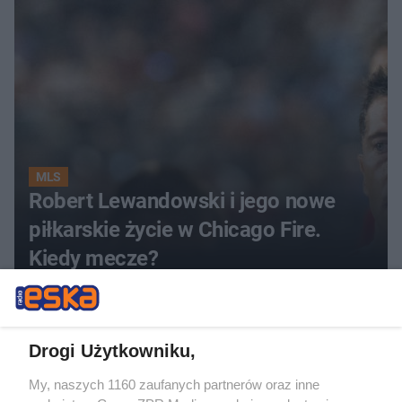
MLS
Robert Lewandowski i jego nowe
piłkarskie życie w Chicago Fire.
Kiedy mecze?
ZOBACZ WIĘCEJ
Drogi Użytkowniku,
My, naszych 1160 zaufanych partnerów oraz inne