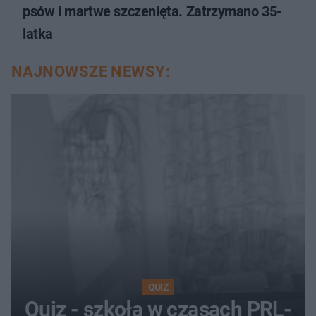
psów i martwe szczenięta. Zatrzymano 35-
latka
NAJNOWSZE NEWSY:
QUIZ
Quiz - szkoła w czasach PRL-