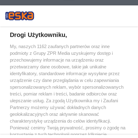
Drogi Użytkowniku,
My, naszych 1162 zaufanych partnerów oraz inne
Żaden utwór zamieszczony w serwisie nie może być powielany i
podmioty z Grupy ZPR Media uzyskujemy dostęp i
rozpowszechniany lub dalej rozpowszechniany w jakikolwiek sposób (w
tym także elektroniczny lub mechaniczny) na jakimkolwiek polu
przechowujemy informacje na urządzeniu oraz
eksploatacji w jakiejkolwiek formie, włącznie z umieszczaniem w Internecie
przetwarzamy dane osobowe, takie jak unikalne
bez pisemnej zgody właściciela praw. Jakiekolwiek użycie lub
wykorzystanie utworów w całości lub w części z naruszeniem prawa, tzn.
identyfikatory, standardowe informacje wysyłane przez
bez właściwej zgody, jest zabronione pod groźbą kary i może być ścigane
urządzenie czy dane przeglądania w celu zapewniania
prawnie.
spersonalizowanych reklam, wybór spersonalizowanych
treści, pomiar reklam i treści, badanie odbiorców oraz
ulepszanie usług. Za zgodą Użytkownika my i Zaufani
Partnerzy możemy używać dokładnych danych
geolokalizacyjnych oraz aktywnie skanować
charakterystykę urządzenia do celów identyfikacji.
O nas
Ponieważ cenimy Twoją prywatność, prosimy o zgodę na
korzystanie z tych technologii poprzez kliknięcie