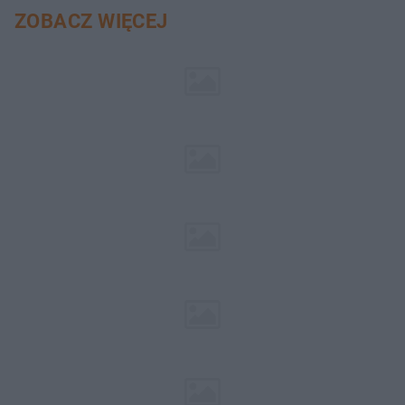
pociemniałą biżuterię
ZOBACZ WIĘCEJ