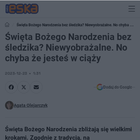
Święta Bożego Narodzenia bez śledzika? Niewyobrażalne. No chyba że
jesteś w ciąży
Święta Bożego Narodzenia bez
śledzika? Niewyobrażalne. No
chyba że jesteś w ciąży
2023-12-23
1:31
Dodaj do Google
Agata Olejarczyk
Święta Bożego Narodzenia zbliżają się wielkimi
krokami. Zgodnie z tradycją, na