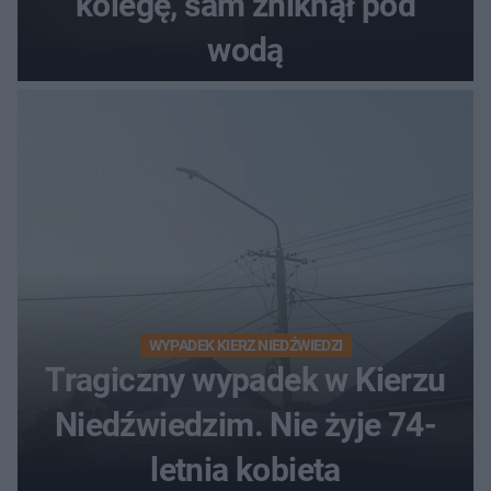
kolegę, sam zniknął pod
wodą
WYPADEK KIERZ NIEDŹWIEDZI
Tragiczny wypadek w Kierzu
Niedźwiedzim. Nie żyje 74-
letnia kobieta