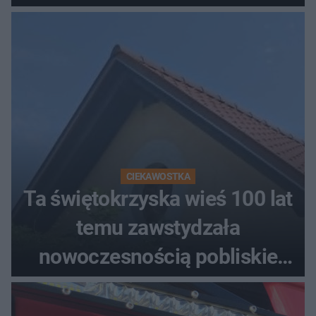
CIEKAWOSTKA
Ta świętokrzyska wieś 100 lat
temu zawstydzała
nowoczesnością pobliskie
miasta. Prąd, telefon i
luksusowa auta