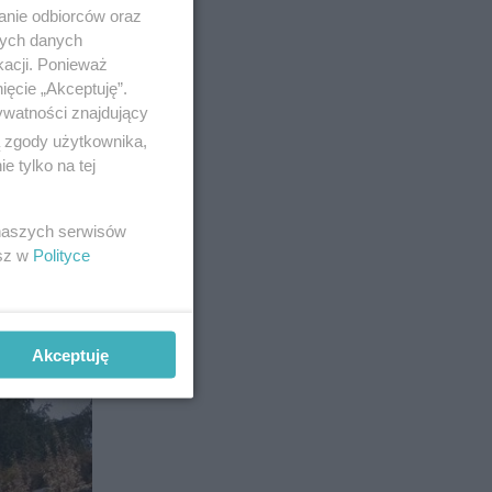
anie odbiorców oraz
nych danych
kacji. Ponieważ
ięcie „Akceptuję”.
 działania
ywatności znajdujący
ą zgody użytkownika,
 tylko na tej
 naszych serwisów
esz w
Polityce
5
Akceptuję