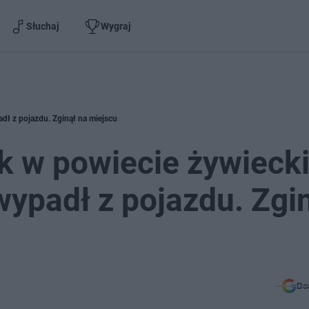
Słuchaj
Wygraj
ł z pojazdu. Zginął na miejscu
k w powiecie żywieck
ypadł z pojazdu. Zgi
Do