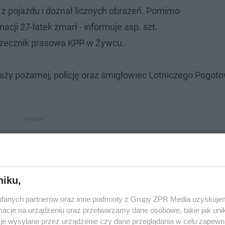
 pojazdu i doznał licznych obrażeń. Pomimo
cji 27-latek zmarł - informuje asp. szt.
rzecznik prasowa KPP w Żywcu.
ży pożarnej, policję oraz śmigłowiec Lotniczego Pogoto
niku,
fanych partnerów oraz inne podmioty z Grupy ZPR Media uzyskujem
cje na urządzeniu oraz przetwarzamy dane osobowe, takie jak unika
je wysyłane przez urządzenie czy dane przeglądania w celu zapewn