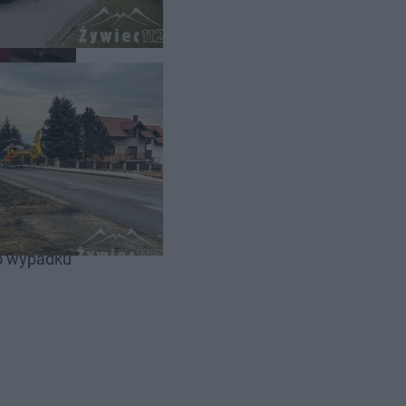
Komendy
do wypadku