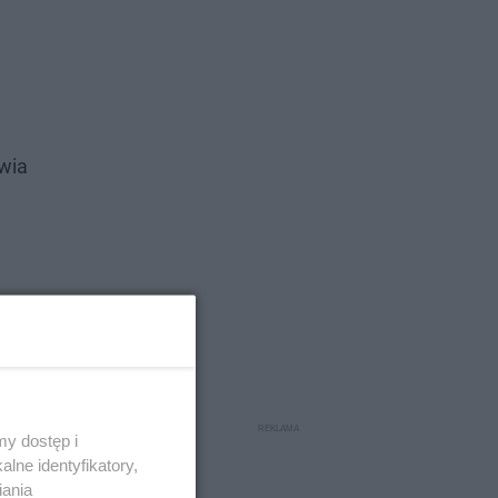
wia
y dostęp i
lne identyfikatory,
iania