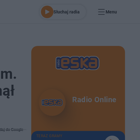
Słuchaj radia
Menu
im.
nął
Radio Online
daj do Google
TERAZ GRAMY