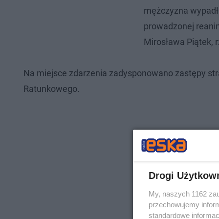
mężczyzna wypadł z
prowadzonej reanima
Mirosława Piątek, 
Na miejsce zdarzenia zadysponowano zastępy stra
Ratunkowego.
Drogi Użytkow
My, naszych 1162 zau
przechowujemy informa
standardowe informac