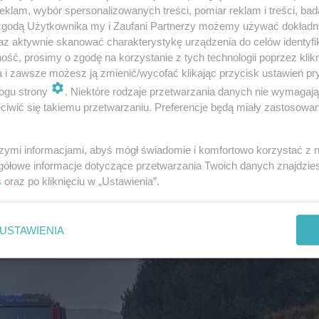
klam, wybór spersonalizowanych treści, pomiar reklam i treści, bad
 zgodą Użytkownika my i Zaufani Partnerzy możemy używać dokład
az aktywnie skanować charakterystykę urządzenia do celów identyfi
ść, prosimy o zgodę na korzystanie z tych technologii poprzez klikn
 całkowicie zablokowana, ze względu na prowadzone tam
a i zawsze możesz ją zmienić/wycofać klikając przycisk ustawień pr
ogu strony
. Niektóre rodzaje przetwarzania danych nie wymagaj
ają przyczyny i okoliczności zdarzenia.
iwić się takiemu przetwarzaniu. Preferencje będą miały zastosowanie
szymi informacjami, abyś mógł świadomie i komfortowo korzystać z
gółowe informacje dotyczące przetwarzania Twoich danych znajdzi
s
oraz po kliknięciu w „Ustawienia”.
USTAWIENIA