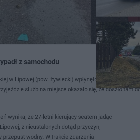
wypadł z samochodu
kiej w Lipowej (pow. żywiecki) wpłynęło do dyżurnego 
rzyjeździe służb na miejsce okazało się, że doszło tam 
eń wynika, że 27-letni kierujący seatem jadąc
Lipowej, z nieustalonych dotąd przyczyn,
 przepust wodny. W trakcie zdarzenia