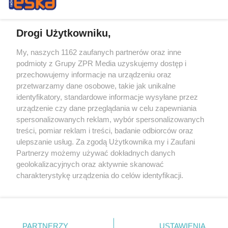
Drogi Użytkowniku,
My, naszych 1162 zaufanych partnerów oraz inne
Żaden utwór zamieszczony w serwisie nie może być powielany i
podmioty z Grupy ZPR Media uzyskujemy dostęp i
rozpowszechniany lub dalej rozpowszechniany w jakikolwiek sposób (w
tym także elektroniczny lub mechaniczny) na jakimkolwiek polu
przechowujemy informacje na urządzeniu oraz
eksploatacji w jakiejkolwiek formie, włącznie z umieszczaniem w
przetwarzamy dane osobowe, takie jak unikalne
Internecie bez pisemnej zgody właściciela praw. Jakiekolwiek użycie lub
identyfikatory, standardowe informacje wysyłane przez
wykorzystanie utworów w całości lub w części z naruszeniem prawa,
tzn. bez właściwej zgody, jest zabronione pod groźbą kary i może być
urządzenie czy dane przeglądania w celu zapewniania
ścigane prawnie.
spersonalizowanych reklam, wybór spersonalizowanych
treści, pomiar reklam i treści, badanie odbiorców oraz
ulepszanie usług. Za zgodą Użytkownika my i Zaufani
Partnerzy możemy używać dokładnych danych
geolokalizacyjnych oraz aktywnie skanować
charakterystykę urządzenia do celów identyfikacji.
Ponieważ cenimy Twoją prywatność, prosimy o zgodę na
O nas
korzystanie z tych technologii poprzez kliknięcie
Informacje prawne
„Akceptuję”. Zgoda jest dobrowolna i zawsze możesz ją
zmienić/wycofać klikając przycisk ustawień prywatności
PARTNERZY
USTAWIENIA
Nasze serwisy