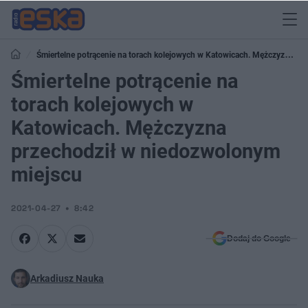
Śmiertelne potrącenie na torach kolejowych w Katowicach. Mężczyzna
przechodził w niedozwolonym miejscu
Śmiertelne potrącenie na
torach kolejowych w
Katowicach. Mężczyzna
przechodził w niedozwolonym
miejscu
2021-04-27
8:42
Dodaj do Google
Arkadiusz Nauka