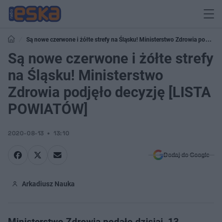
Są nowe czerwone i żółte strefy na Śląsku! Ministerstwo Zdrowia podjęło
decyzję [LISTA POWIATÓW]
Są nowe czerwone i żółte strefy
na Śląsku! Ministerstwo
Zdrowia podjęło decyzję [LISTA
POWIATÓW]
2020-08-13
13:10
Dodaj do Google
Arkadiusz Nauka
Ministerstwo Zdrowia podało dzisiaj, 13