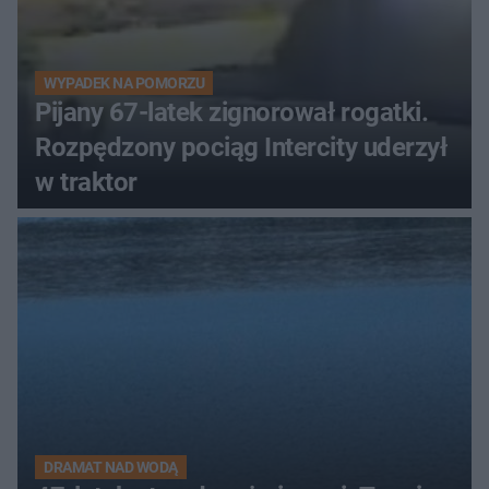
WYPADEK NA POMORZU
Pijany 67-latek zignorował rogatki.
Rozpędzony pociąg Intercity uderzył
w traktor
DRAMAT NAD WODĄ