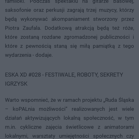
familoki. Podczas spektaklu na gitarze basowej,
saksofonie oraz perkusji zagrają trzej muzycy, którzy
będą wykonywać akompaniament stworzony przez
Piotra Zaufala. Dodatkową atrakcją będą też róże,
które zostaną rozdane zgromadzonej publiczności i
które z pewnością staną się miłą pamiątką z tego
wydarzenia - dodaje.
ESKA XD #028 - FESTIWALE, ROBOTY, SEKRETY
IGRZYSK
Warto wspomnieć, że w ramach projektu „Ruda Śląska
– koPALnia możliwości” realizowanych jest wiele
działań aktywizujących lokalną społeczność, w tym
m.in. cykliczne zajęcia świetlicowe z animatorami
lokalnymi, warsztaty umiejętności społecznych czy