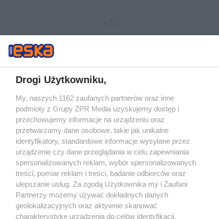
Drogi Użytkowniku,
My, naszych 1162 zaufanych partnerów oraz inne
Żaden utwór zamieszczony w serwisie nie może być powielany i
podmioty z Grupy ZPR Media uzyskujemy dostęp i
rozpowszechniany lub dalej rozpowszechniany w jakikolwiek sposób (w
tym także elektroniczny lub mechaniczny) na jakimkolwiek polu
przechowujemy informacje na urządzeniu oraz
eksploatacji w jakiejkolwiek formie, włącznie z umieszczaniem w
przetwarzamy dane osobowe, takie jak unikalne
Internecie bez pisemnej zgody właściciela praw. Jakiekolwiek użycie lub
identyfikatory, standardowe informacje wysyłane przez
wykorzystanie utworów w całości lub w części z naruszeniem prawa,
tzn. bez właściwej zgody, jest zabronione pod groźbą kary i może być
urządzenie czy dane przeglądania w celu zapewniania
ścigane prawnie.
spersonalizowanych reklam, wybór spersonalizowanych
treści, pomiar reklam i treści, badanie odbiorców oraz
ulepszanie usług. Za zgodą Użytkownika my i Zaufani
Partnerzy możemy używać dokładnych danych
geolokalizacyjnych oraz aktywnie skanować
charakterystykę urządzenia do celów identyfikacji.