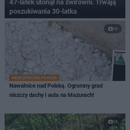
47-latek utonął na żwirowni. Trwają
poszukiwania 30-latka
10
NIEBEZPIECZNA POGODA
Nawałnice nad Polską. Ogromny grad
niszczy dachy i auta na Mazurach!
19