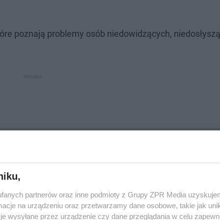
 które poznają problemy osób niedowidzących, niedosłysz
niku,
fanych partnerów oraz inne podmioty z Grupy ZPR Media uzyskujem
cje na urządzeniu oraz przetwarzamy dane osobowe, takie jak unika
je wysyłane przez urządzenie czy dane przeglądania w celu zapewn