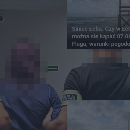
Sinice Łeba. Czy w Łe
można się kąpać 07.0
Flaga, warunki pogod