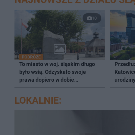
10
PODRÓŻE
To miasto w woj. śląskim długo
Przedłuż
było wsią. Odzyskało swoje
Katowic
prawa dopiero w dobie
urodziny
transformacji
LOKALNIE: