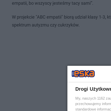
empatii, bo wszyscy jesteśmy tacy sami”.
W projekcie "ABC empatii" biorą udział klasy 1-3,
spektrum autyzmu czy cukrzyków.
Drogi Użytkow
My, naszych 1162 zau
przechowujemy informa
standardowe informac