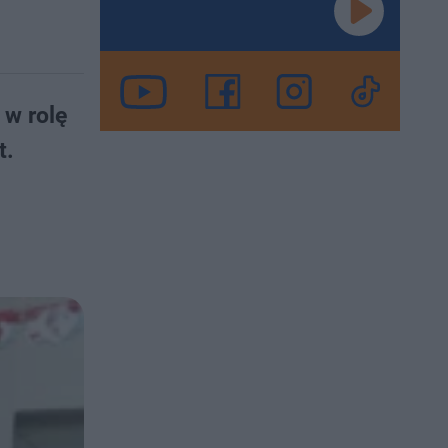
 w rolę
t.