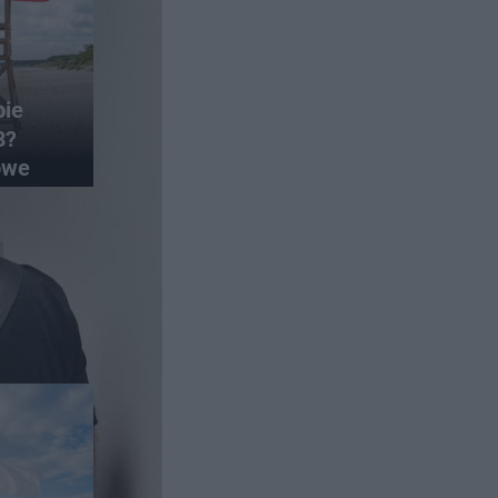
bie
8?
owe