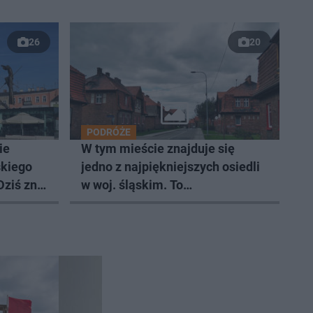
26
20
PODRÓŻE
ie
W tym mieście znajduje się
skiego
jedno z najpiękniejszych osiedli
ziś zna
w woj. śląskim. To
architektoniczna perła!