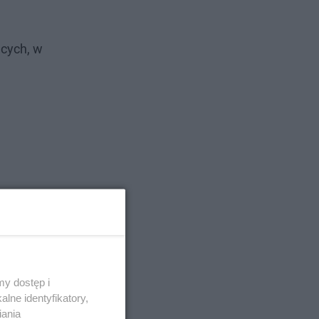
ących, w
y dostęp i
lne identyfikatory,
iania