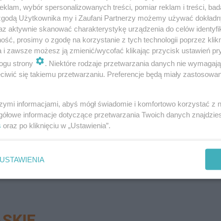
klam, wybór spersonalizowanych treści, pomiar reklam i treści, bad
zieciaków z orzeczeniami.
 zgodą Użytkownika my i Zaufani Partnerzy możemy używać dokład
az aktywnie skanować charakterystykę urządzenia do celów identyfi
 rolę swoich rówieśników. Mogą zobaczyć jak to trudno
ść, prosimy o zgodę na korzystanie z tych technologii poprzez klikn
a i zawsze możesz ją zmienić/wycofać klikając przycisk ustawień pr
empatii nie ma, nie ma zrozumienia. Te lekcje właśnie p
ogu strony
. Niektóre rodzaje przetwarzania danych nie wymagaj
mieć jak te dzieci funkcjonują
- dodaje wicedyrektor szk
iwić się takiemu przetwarzaniu. Preferencje będą miały zastosowanie
szymi informacjami, abyś mógł świadomie i komfortowo korzystać z
amily Foundation, który poprzez edukację najmłodszych
gółowe informacje dotyczące przetwarzania Twoich danych znajdzi
s
oraz po kliknięciu w „Ustawienia”.
ch z osobami niepełnosprawnymi.
okolicy? A może chcesz poinformować o trudnej sytuacj
USTAWIENIA
! Piszcie do nas na:
[email protected]
"
SKIE