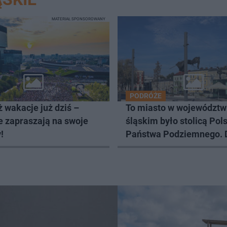
MATERIAŁ SPONSOROWANY
PODRÓŻE
 wakacje już dziś –
To miasto w województw
e zapraszają na swoje
śląskim było stolicą Pol
!
Państwa Podziemnego. D
je każdy pielgrzym