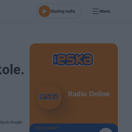
Słuchaj radia
Menu
ole.
Radio Online
daj do Google
TERAZ GRAMY