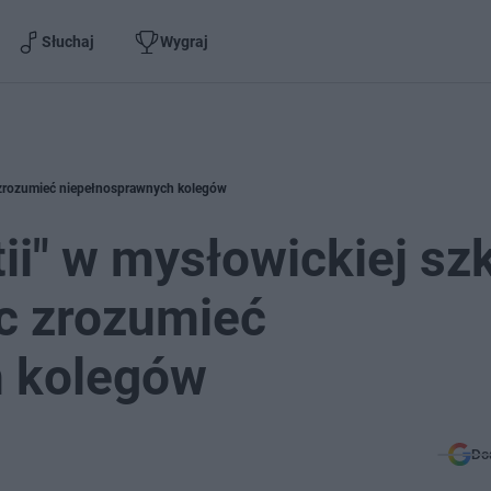
Słuchaj
Wygraj
c zrozumieć niepełnosprawnych kolegów
ii" w mysłowickiej szk
c zrozumieć
h kolegów
Do