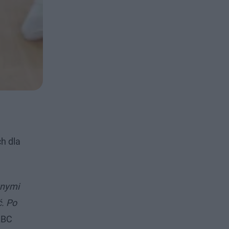
ch dla
żnymi
ć. Po
ABC