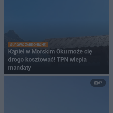
SUROWO ZABRONIONE
Kąpiel w Morskim Oku może cię
drogo kosztować! TPN wlepia
mandaty
67