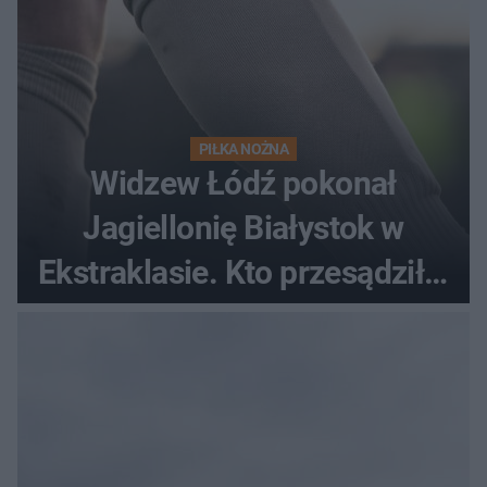
PIŁKA NOŻNA
Widzew Łódź pokonał
Jagiellonię Białystok w
Ekstraklasie. Kto przesądził o
losach meczu?