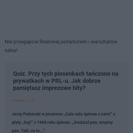
Nie przegapcie finałowej potańcówki i warsztatów
salsy!
Quiz. Przy tych piosenkach tańczono na
prywatkach w PRL-u. Jak dobrze
pamiętasz imprezowe hity?
Pytanie 1 z 10
Jerzy Połomski w piosence „Cała sala śpiewa z nami” z
płyty „Daj!” z 1968 roku śpiewa: „Siedział pan, smętny
pan, Taki, co to...”: