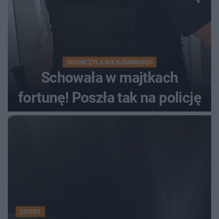
SKOŃCZYŁA W KAJDANKACH
Schowała w majtkach
fortunę! Poszła tak na policję
SPORT