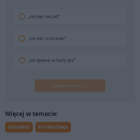
„nie pije, nie pali”
„nie wie, co to walc”
„nie śpiewa, w karty gra”
Następne pytanie
KATOWICE
POTAŃCÓWKA