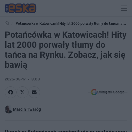
Potańcówka w Katowicach! Hity lat 2000 porwały tłumy do tańca na
Rynku. Zobacz, jak się bawią
Potańcówka w Katowicach! Hity
lat 2000 porwały tłumy do
tańca na Rynku. Zobacz, jak się
bawią
2025-08-17
8:03
Dodaj do Google
Marcin Twaróg
Rynek w Katowicach zamienił się w roztańczony