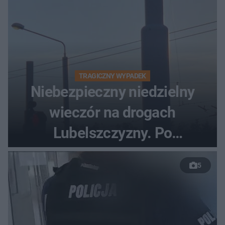
TRAGICZNY WYPADEK
Niebezpieczny niedzielny
wieczór na drogach
Lubelszczyzny. Po
nieudanym manewrze
5
wyprzedzania zginął
kierowca auta