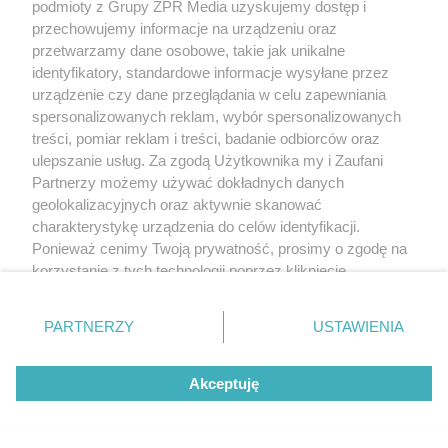
podmioty z Grupy ZPR Media uzyskujemy dostęp i
przechowujemy informacje na urządzeniu oraz
przetwarzamy dane osobowe, takie jak unikalne
identyfikatory, standardowe informacje wysyłane przez
urządzenie czy dane przeglądania w celu zapewniania
spersonalizowanych reklam, wybór spersonalizowanych
treści, pomiar reklam i treści, badanie odbiorców oraz
ulepszanie usług. Za zgodą Użytkownika my i Zaufani
Partnerzy możemy używać dokładnych danych
geolokalizacyjnych oraz aktywnie skanować
charakterystykę urządzenia do celów identyfikacji.
Ponieważ cenimy Twoją prywatność, prosimy o zgodę na
korzystanie z tych technologii poprzez kliknięcie
„Akceptuję”. Zgoda jest dobrowolna i zawsze możesz ją
zmienić/wycofać klikając przycisk ustawień prywatności
PARTNERZY
USTAWIENIA
znajdujący się w lewym dolnym rogu strony
. Niektóre
rodzaje przetwarzania danych nie wymagają zgody
Akceptuję
użytkownika, ale masz prawo sprzeciwić się takiemu
przetwarzaniu. Preferencje będą miały zastosowanie tylko
na tej witrynie.
Żaden utwór zamieszczony w serwisie nie może być powielany i