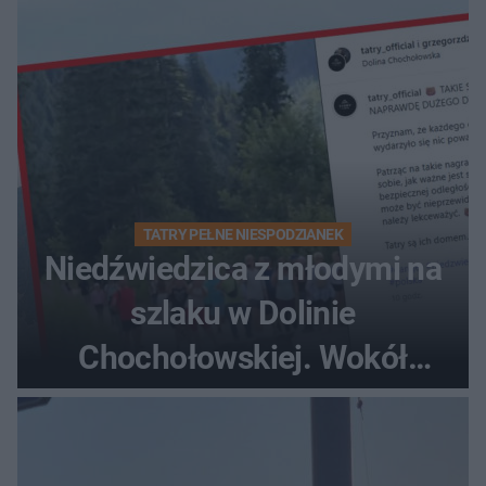
TATRY PEŁNE NIESPODZIANEK
Niedźwiedzica z młodymi na
szlaku w Dolinie
Chochołowskiej. Wokół
turyści!