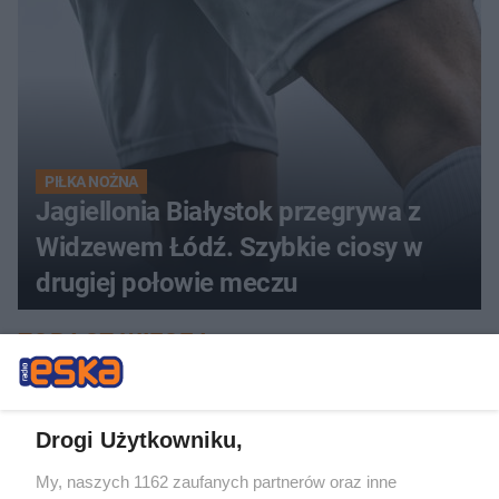
PIŁKA NOŻNA
Jagiellonia Białystok przegrywa z
Widzewem Łódź. Szybkie ciosy w
drugiej połowie meczu
ZOBACZ WIĘCEJ
Drogi Użytkowniku,
My, naszych 1162 zaufanych partnerów oraz inne