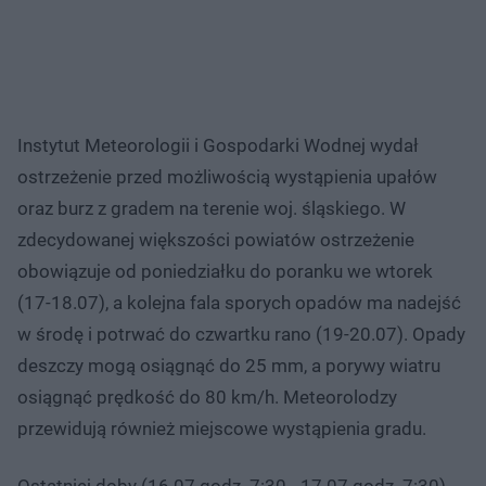
Instytut Meteorologii i Gospodarki Wodnej wydał
ostrzeżenie przed możliwością wystąpienia upałów
oraz burz z gradem na terenie woj. śląskiego. W
zdecydowanej większości powiatów ostrzeżenie
obowiązuje od poniedziałku do poranku we wtorek
(17-18.07), a kolejna fala sporych opadów ma nadejść
w środę i potrwać do czwartku rano (19-20.07). Opady
deszczy mogą osiągnąć do 25 mm, a porywy wiatru
osiągnąć prędkość do 80 km/h. Meteorolodzy
przewidują również miejscowe wystąpienia gradu.
Ostatniej doby (16.07 godz. 7:30 - 17.07 godz. 7:30)