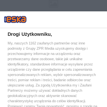
Drogi Użytkowniku,
My, naszych 1162 zaufanych partnerów oraz inne
Żaden utwór zamieszczony w serwisie nie może być powielany i
podmioty z Grupy ZPR Media uzyskujemy dostęp i
rozpowszechniany lub dalej rozpowszechniany w jakikolwiek sposób (w
tym także elektroniczny lub mechaniczny) na jakimkolwiek polu
przechowujemy informacje na urządzeniu oraz
eksploatacji w jakiejkolwiek formie, włącznie z umieszczaniem w Internecie
przetwarzamy dane osobowe, takie jak unikalne
bez pisemnej zgody właściciela praw. Jakiekolwiek użycie lub
wykorzystanie utworów w całości lub w części z naruszeniem prawa, tzn.
identyfikatory, standardowe informacje wysyłane przez
bez właściwej zgody, jest zabronione pod groźbą kary i może być ścigane
urządzenie czy dane przeglądania w celu zapewniania
prawnie.
spersonalizowanych reklam, wybór spersonalizowanych
treści, pomiar reklam i treści, badanie odbiorców oraz
ulepszanie usług. Za zgodą Użytkownika my i Zaufani
Partnerzy możemy używać dokładnych danych
geolokalizacyjnych oraz aktywnie skanować
charakterystykę urządzenia do celów identyfikacji.
O nas
Ponieważ cenimy Twoją prywatność, prosimy o zgodę na