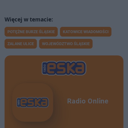
POTĘŻNE BURZE ŚLĄSKIE
KATOWICE WIADOMOŚCI
ZALANE ULICE
WOJEWÓDZTWO ŚLĄSKIE
Radio Online