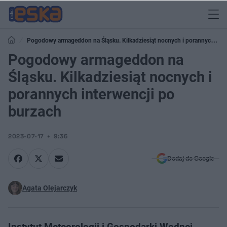
Pogodowy armageddon na Śląsku. Kilkadziesiąt nocnych i porannych
interwencji po burzach
Pogodowy armageddon na
Śląsku. Kilkadziesiąt nocnych i
porannych interwencji po
burzach
2023-07-17
9:36
Dodaj do Google
Agata Olejarczyk
Instytut Meteorologii i Gospodarki Wodnej