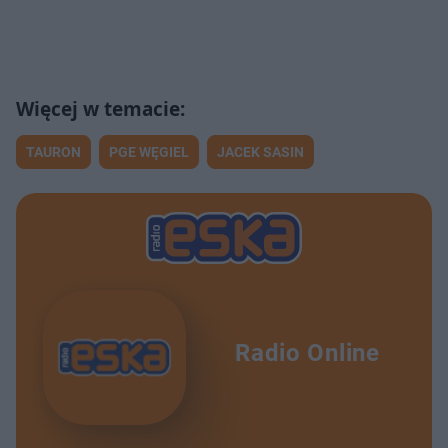
TAURON
PGE WĘGIEL
JACEK SASIN
Radio Online