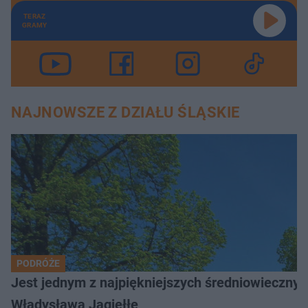
TERAZ
GRAMY
NAJNOWSZE Z DZIAŁU ŚLĄSKIE
PODRÓŻE
Jest jednym z najpiękniejszych średniowiecznyc
Władysława Jagiełłę