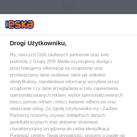
Drogi Użytkowniku,
My, naszych 1160 zaufanych partnerów oraz inne
Żaden utwór zamieszczony w serwisie nie może być powielany i
podmioty z Grupy ZPR Media uzyskujemy dostęp i
rozpowszechniany lub dalej rozpowszechniany w jakikolwiek sposób (w
tym także elektroniczny lub mechaniczny) na jakimkolwiek polu
przechowujemy informacje na urządzeniu oraz
eksploatacji w jakiejkolwiek formie, włącznie z umieszczaniem w Internecie
przetwarzamy dane osobowe, takie jak unikalne
bez pisemnej zgody właściciela praw. Jakiekolwiek użycie lub
wykorzystanie utworów w całości lub w części z naruszeniem prawa, tzn.
identyfikatory, standardowe informacje wysyłane przez
bez właściwej zgody, jest zabronione pod groźbą kary i może być ścigane
urządzenie czy dane przeglądania w celu zapewniania
prawnie.
spersonalizowanych reklam, wybór spersonalizowanych
treści, pomiar reklam i treści, badanie odbiorców oraz
ulepszanie usług. Za zgodą Użytkownika my i Zaufani
Partnerzy możemy używać dokładnych danych
geolokalizacyjnych oraz aktywnie skanować
charakterystykę urządzenia do celów identyfikacji.
O nas
Ponieważ cenimy Twoją prywatność, prosimy o zgodę na