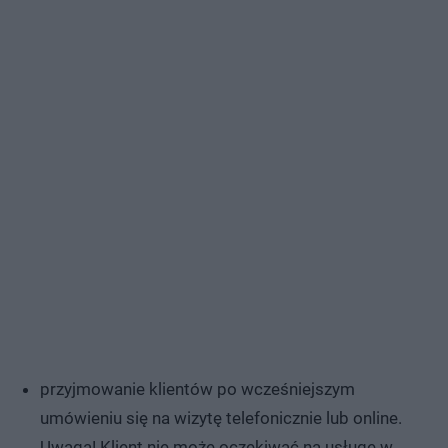
przyjmowanie klientów po wcześniejszym
umówieniu się na wizytę telefonicznie lub online.
Uwaga! Klient nie może oczekiwać na usługę w