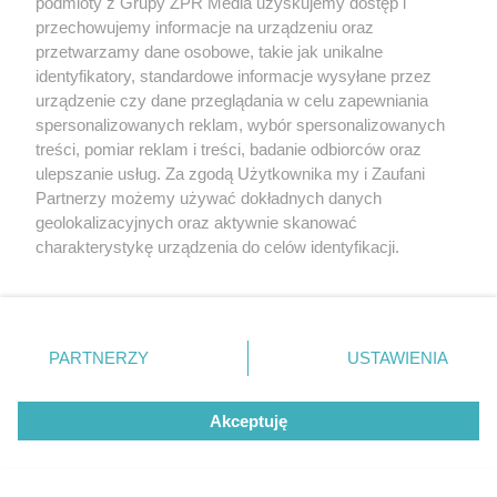
podmioty z Grupy ZPR Media uzyskujemy dostęp i
przechowujemy informacje na urządzeniu oraz
przetwarzamy dane osobowe, takie jak unikalne
identyfikatory, standardowe informacje wysyłane przez
urządzenie czy dane przeglądania w celu zapewniania
spersonalizowanych reklam, wybór spersonalizowanych
treści, pomiar reklam i treści, badanie odbiorców oraz
ulepszanie usług. Za zgodą Użytkownika my i Zaufani
Partnerzy możemy używać dokładnych danych
RZADKIE IMIONA
To imię brzmi jak nazwa
geolokalizacyjnych oraz aktywnie skanować
charakterystykę urządzenia do celów identyfikacji.
europejskiego kraju. W Polsce nosi
Ponieważ cenimy Twoją prywatność, prosimy o zgodę na
je zaledwie 3 kobiety
korzystanie z tych technologii poprzez kliknięcie
„Akceptuję”. Zgoda jest dobrowolna i zawsze możesz ją
zmienić/wycofać klikając przycisk ustawień prywatności
ZOBACZ WIĘCEJ
PARTNERZY
USTAWIENIA
znajdujący się w lewym dolnym rogu strony
. Niektóre
rodzaje przetwarzania danych nie wymagają zgody
Akceptuję
użytkownika, ale masz prawo sprzeciwić się takiemu
przetwarzaniu. Preferencje będą miały zastosowanie tylko
na tej witrynie.