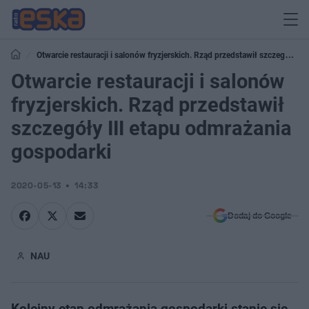
Otwarcie restauracji i salonów fryzjerskich. Rząd przedstawił szczegóły
III etapu odmrażania gospodarki
Otwarcie restauracji i salonów
fryzjerskich. Rząd przedstawił
szczegóły III etapu odmrażania
gospodarki
2020-05-13
14:33
Dodaj do Google
NAU
Kolejny etap odmrażania gospodarki stanie się