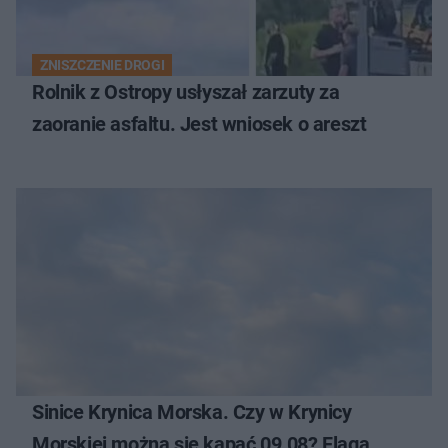
ZNISZCZENIE DROGI
Rolnik z Ostropy usłyszał zarzuty za
zaoranie asfaltu. Jest wniosek o areszt
Sinice Krynica Morska. Czy w Krynicy
Morskiej można się kąpać 09.08? Flaga,