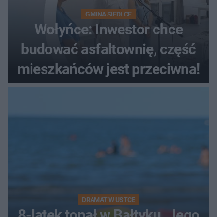
GMINA SIEDLCE
Wołyńce: Inwestor chce
budować asfaltownię, część
mieszkańców jest przeciwna!
DRAMAT W USTCE
8-latek tonął w Bałtyku. Jego