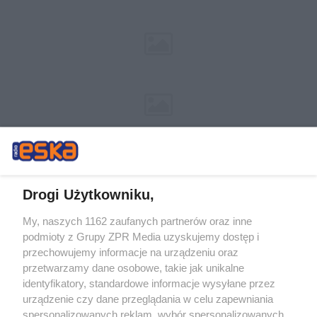
Drogi Użytkowniku,
My, naszych 1162 zaufanych partnerów oraz inne
Żaden utwór zamieszczony w serwisie nie może być powielany i
podmioty z Grupy ZPR Media uzyskujemy dostęp i
rozpowszechniany lub dalej rozpowszechniany w jakikolwiek sposób (w
tym także elektroniczny lub mechaniczny) na jakimkolwiek polu
przechowujemy informacje na urządzeniu oraz
eksploatacji w jakiejkolwiek formie, włącznie z umieszczaniem w Internecie
przetwarzamy dane osobowe, takie jak unikalne
bez pisemnej zgody właściciela praw. Jakiekolwiek użycie lub
wykorzystanie utworów w całości lub w części z naruszeniem prawa, tzn.
identyfikatory, standardowe informacje wysyłane przez
bez właściwej zgody, jest zabronione pod groźbą kary i może być ścigane
urządzenie czy dane przeglądania w celu zapewniania
prawnie.
spersonalizowanych reklam, wybór spersonalizowanych