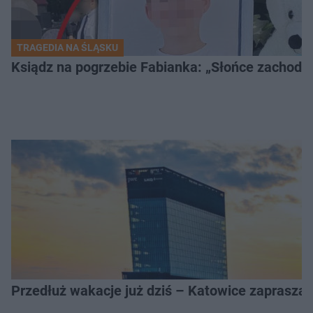
TRAGEDIA NA ŚLĄSKU
Ksiądz na pogrzebie Fabianka: „Słońce zachodz
Przedłuż wakacje już dziś – Katowice zapraszaj