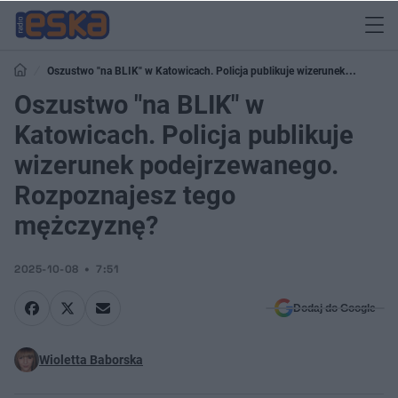
Oszustwo "na BLIK" w Katowicach. Policja publikuje wizerunek
podejrzewanego. Rozpoznajesz tego mężczyznę?
Oszustwo "na BLIK" w
Katowicach. Policja publikuje
wizerunek podejrzewanego.
Rozpoznajesz tego
mężczyznę?
2025-10-08
7:51
Dodaj do Google
Wioletta Baborska