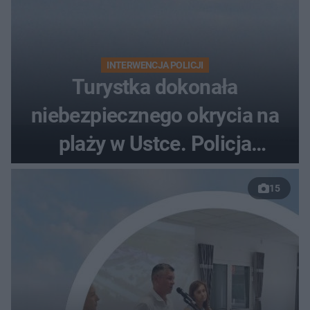
INTERWENCJA POLICJI
Turystka dokonała
niebezpiecznego okrycia na
plaży w Ustce. Policja
musiała zamknąć odcinek
15
wybrzeża