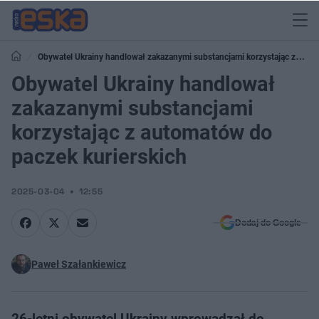
Obywatel Ukrainy handlował zakazanymi substancjami korzystając z
automatów do paczek kurierskich
Obywatel Ukrainy handlował
zakazanymi substancjami
korzystając z automatów do
paczek kurierskich
2025-03-04
12:55
Dodaj do Google
Paweł Szałankiewicz
26-letni obywatel Ukrainy wprowadzał do