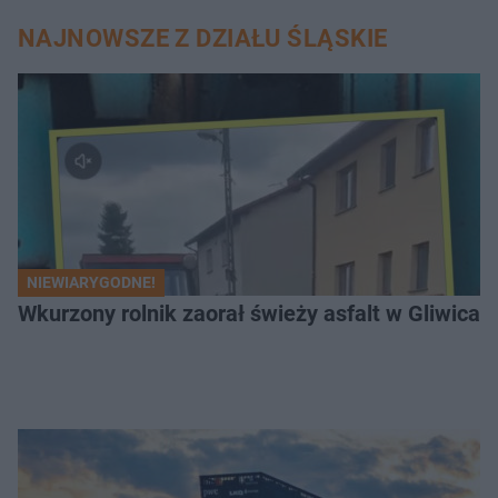
NAJNOWSZE Z DZIAŁU ŚLĄSKIE
NIEWIARYGODNE!
Wkurzony rolnik zaorał świeży asfalt w Gliwicac