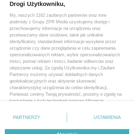
Drogi Użytkowniku,
My, naszych 1162 zaufanych partnerów oraz inne
Żaden utwór zamieszczony w serwisie nie może być powielany i
podmioty z Grupy ZPR Media uzyskujemy dostęp i
rozpowszechniany lub dalej rozpowszechniany w jakikolwiek sposób (w
tym także elektroniczny lub mechaniczny) na jakimkolwiek polu
przechowujemy informacje na urządzeniu oraz
eksploatacji w jakiejkolwiek formie, włącznie z umieszczaniem w Internecie
przetwarzamy dane osobowe, takie jak unikalne
bez pisemnej zgody właściciela praw. Jakiekolwiek użycie lub
identyfikatory, standardowe informacje wysyłane przez
wykorzystanie utworów w całości lub w części z naruszeniem prawa, tzn.
bez właściwej zgody, jest zabronione pod groźbą kary i może być ścigane
urządzenie czy dane przeglądania w celu zapewniania
prawnie.
spersonalizowanych reklam, wybór spersonalizowanych
treści, pomiar reklam i treści, badanie odbiorców oraz
ulepszanie usług. Za zgodą Użytkownika my i Zaufani
Partnerzy możemy używać dokładnych danych
geolokalizacyjnych oraz aktywnie skanować
charakterystykę urządzenia do celów identyfikacji.
Ponieważ cenimy Twoją prywatność, prosimy o zgodę na
O nas
korzystanie z tych technologii poprzez kliknięcie
Informacje prawne
„Akceptuję”. Zgoda jest dobrowolna i zawsze możesz ją
zmienić/wycofać klikając przycisk ustawień prywatności
Nasze serwisy
PARTNERZY
USTAWIENIA
znajdujący się w lewym dolnym rogu strony
. Niektóre
rodzaje przetwarzania danych nie wymagają zgody
© 2026 Grupa ZPR Media