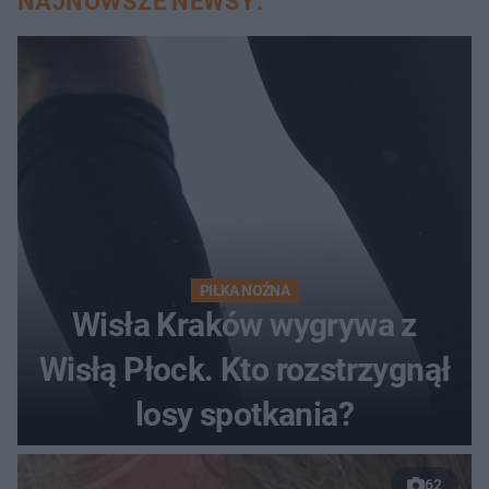
NAJNOWSZE NEWSY:
PIŁKA NOŻNA
Wisła Kraków wygrywa z
Wisłą Płock. Kto rozstrzygnął
losy spotkania?
62