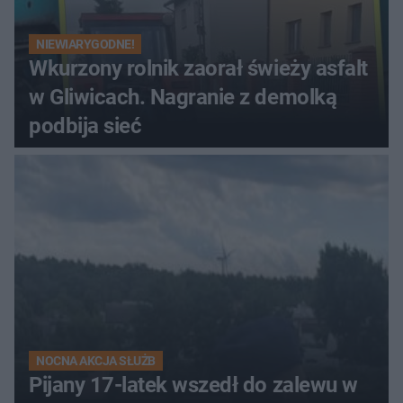
NIEWIARYGODNE!
Wkurzony rolnik zaorał świeży asfalt
w Gliwicach. Nagranie z demolką
podbija sieć
NOCNA AKCJA SŁUŻB
Pijany 17-latek wszedł do zalewu w