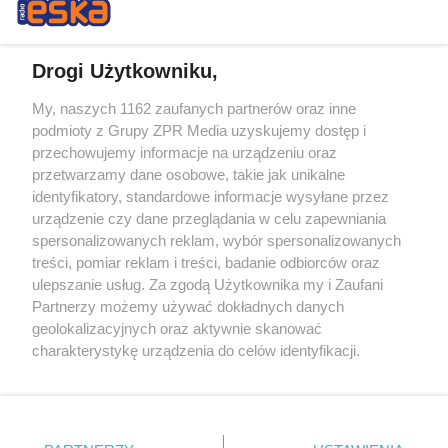
Drogi Użytkowniku,
My, naszych 1162 zaufanych partnerów oraz inne
Żaden utwór zamieszczony w serwisie nie może być powielany i
podmioty z Grupy ZPR Media uzyskujemy dostęp i
rozpowszechniany lub dalej rozpowszechniany w jakikolwiek sposób (w
tym także elektroniczny lub mechaniczny) na jakimkolwiek polu
przechowujemy informacje na urządzeniu oraz
eksploatacji w jakiejkolwiek formie, włącznie z umieszczaniem w
przetwarzamy dane osobowe, takie jak unikalne
Internecie bez pisemnej zgody właściciela praw. Jakiekolwiek użycie lub
identyfikatory, standardowe informacje wysyłane przez
wykorzystanie utworów w całości lub w części z naruszeniem prawa,
tzn. bez właściwej zgody, jest zabronione pod groźbą kary i może być
urządzenie czy dane przeglądania w celu zapewniania
ścigane prawnie.
spersonalizowanych reklam, wybór spersonalizowanych
treści, pomiar reklam i treści, badanie odbiorców oraz
ulepszanie usług. Za zgodą Użytkownika my i Zaufani
Partnerzy możemy używać dokładnych danych
geolokalizacyjnych oraz aktywnie skanować
charakterystykę urządzenia do celów identyfikacji.
Ponieważ cenimy Twoją prywatność, prosimy o zgodę na
O nas
korzystanie z tych technologii poprzez kliknięcie
Informacje prawne
„Akceptuję”. Zgoda jest dobrowolna i zawsze możesz ją
zmienić/wycofać klikając przycisk ustawień prywatności