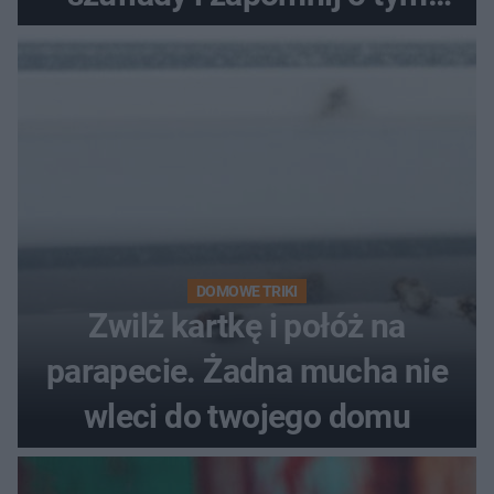
problemie. Sposób na
pociemniałą biżuterię
DOMOWE TRIKI
Zwilż kartkę i połóż na
parapecie. Żadna mucha nie
wleci do twojego domu