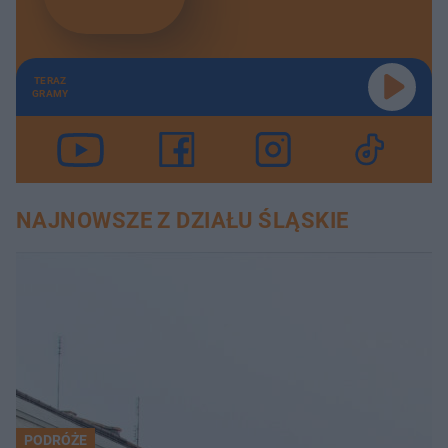
TERAZ
GRAMY
NAJNOWSZE Z DZIAŁU ŚLĄSKIE
PODRÓŻE