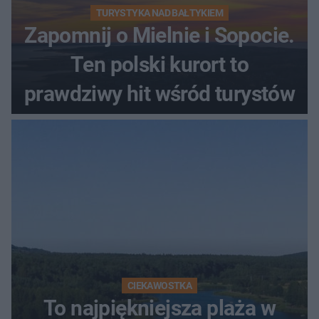
TURYSTYKA NAD BAŁTYKIEM
Zapomnij o Mielnie i Sopocie.
Ten polski kurort to
prawdziwy hit wśród turystów
CIEKAWOSTKA
To najpiękniejsza plaża w