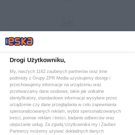
Drogi Użytkowniku,
My, naszych 1162 zaufanych partnerów oraz inne
Żaden utwór zamieszczony w serwisie nie może być powielany i
podmioty z Grupy ZPR Media uzyskujemy dostęp i
rozpowszechniany lub dalej rozpowszechniany w jakikolwiek sposób (w
tym także elektroniczny lub mechaniczny) na jakimkolwiek polu
przechowujemy informacje na urządzeniu oraz
eksploatacji w jakiejkolwiek formie, włącznie z umieszczaniem w Internecie
przetwarzamy dane osobowe, takie jak unikalne
bez pisemnej zgody właściciela praw. Jakiekolwiek użycie lub
wykorzystanie utworów w całości lub w części z naruszeniem prawa, tzn.
identyfikatory, standardowe informacje wysyłane przez
bez właściwej zgody, jest zabronione pod groźbą kary i może być ścigane
urządzenie czy dane przeglądania w celu zapewniania
prawnie.
spersonalizowanych reklam, wybór spersonalizowanych
treści, pomiar reklam i treści, badanie odbiorców oraz
ulepszanie usług. Za zgodą Użytkownika my i Zaufani
Partnerzy możemy używać dokładnych danych