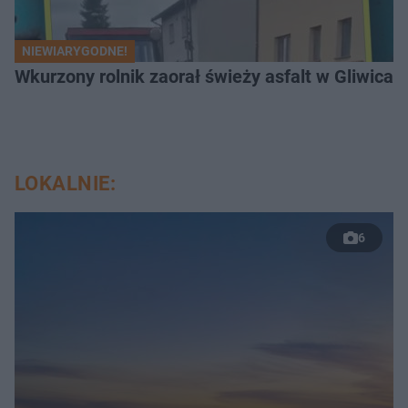
NIEWIARYGODNE!
Wkurzony rolnik zaorał świeży asfalt w Gliwicac
LOKALNIE:
6