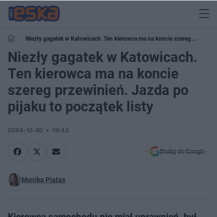
Niezły gagatek w Katowicach. Ten kierowca ma na koncie szereg
przewinień. Jazda po pijaku to początek listy
Niezły gagatek w Katowicach.
Ten kierowca ma na koncie
szereg przewinień. Jazda po
pijaku to początek listy
2024-12-30
19:42
Dodaj do Google
Monika Piątas
Kierowca samochodu nie miał uprawnień, był