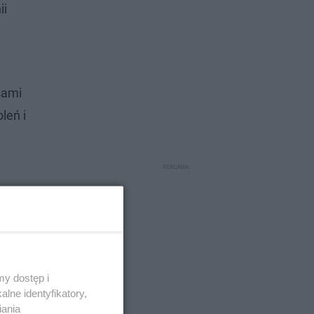
ii
sami
leń i
y dostęp i
lne identyfikatory,
iania