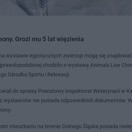
eony. Grozi mu 5 lat więzienia
e na wystawie egzotycznych zwierząt mogą się znajdowa
prawdopodobniej chodziło o wystawę Animals Live Chor
go Ośrodka Sportu i Rekreacji.
żowali do sprawy Powiatowy Inspektorat Weterynarii w K
en z wystawców nie posiada odpowiednich dokumentów. W
eony.
woim mieszkaniu na terenie Dolnego Śląska posiada niele