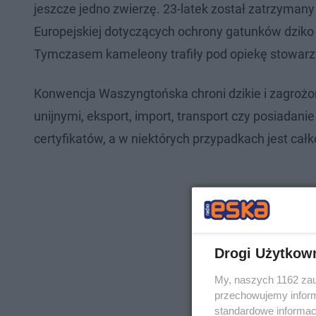
jeszcze jedno zwierzę. 23-latek został zatrzymany
Europejskiej dotyczących ochrony gatunków dziko ży
Tymczasem kameleony trafiły pod opiekę stowarzy
Konwencja Waszyngtońska chroni dzikie i zagrożon
unijnymi, eksport, import, transport czy posiadan
certyfikatów, a w niektórych przypadkach jest cał
Drogi Użytkow
My, naszych 1162 zau
przechowujemy informa
standardowe informac