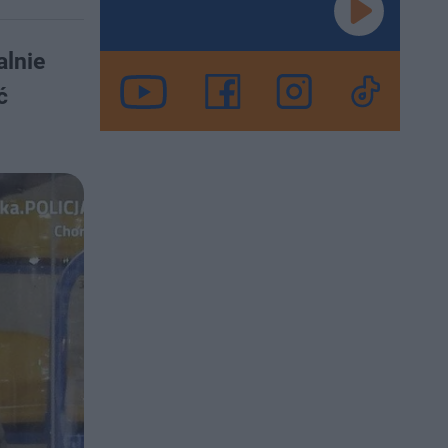
alnie
ć