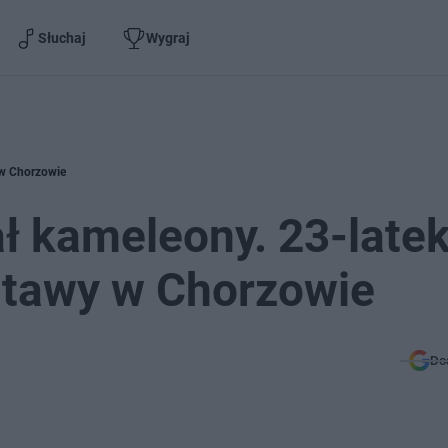
Słuchaj
Wygraj
 w Chorzowie
ł kameleony. 23-late
tawy w Chorzowie
Do