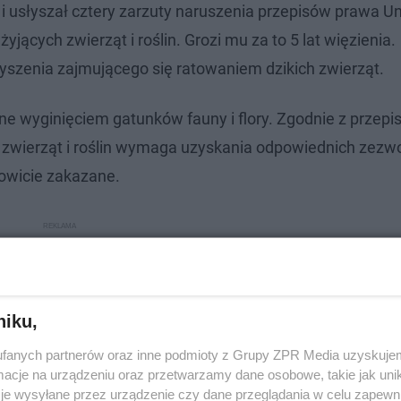
 i usłyszał cztery zarzuty naruszenia przepisów prawa Un
jących zwierząt i roślin. Grozi mu za to 5 lat więzienia.
szenia zajmującego się ratowaniem dzikich zwierząt.
e wyginięciem gatunków fauny i flory. Zgodnie z przepi
ie zwierząt i roślin wymaga uzyskania odpowiednich zezwo
kowicie zakazane.
niku,
fanych partnerów oraz inne podmioty z Grupy ZPR Media uzyskujem
cje na urządzeniu oraz przetwarzamy dane osobowe, takie jak unika
je wysyłane przez urządzenie czy dane przeglądania w celu zapewn