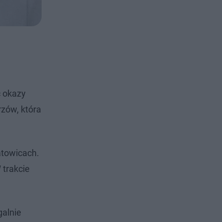
ć okazy
zów, która
atowicach.
 trakcie
galnie