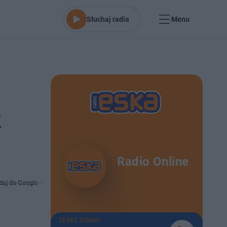
Słuchaj radia
Menu
k
Radio Online
daj do Google
TERAZ GRAMY