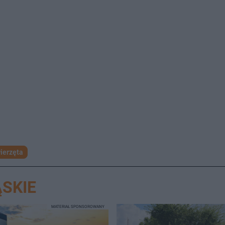
ierzęta
SKIE
MATERIAŁ SPONSOROWANY