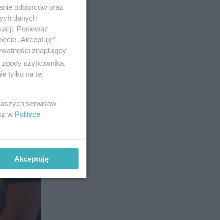
anie odbiorców oraz
nych danych
kacji. Ponieważ
ięcie „Akceptuję”.
ywatności znajdujący
ą zgody użytkownika,
 tylko na tej
24
 naszych serwisów
esz w
Polityce
Akceptuję