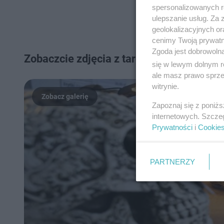
spersonalizowanych re
ulepszanie usług. Za
geolokalizacyjnych or
cenimy Twoją prywatno
Zgoda jest dobrowoln
Zobaczcie zdjęcia z targów DRAGON EXP
się w lewym dolnym r
ale masz prawo sprzec
witrynie.
Zapoznaj się z poniż
internetowych. Szcze
Prywatności
i
Cookie
PARTNERZY