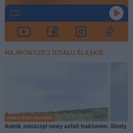
TERAZ
GRAMY
NAJNOWSZE Z DZIAŁU ŚLĄSKIE
KWOTA ROBI WRAŻENIE
Rolnik zniszczył nowy asfalt traktorem. Straty id