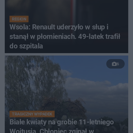
REGION
Wsola: Renault uderzyło w słup i
stanął w płomieniach. 49-latek trafił
do szpitala
6
TRAGICZNY WYPADEK
Białe kwiaty na grobie 11-letniego
Wojtusia. Chłopiec zginął w