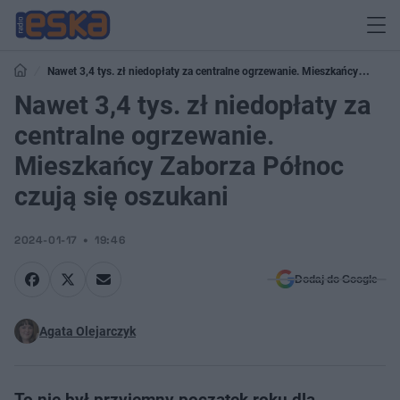
Nawet 3,4 tys. zł niedopłaty za centralne ogrzewanie. Mieszkańcy
Zaborza Północ czują się oszukani
Nawet 3,4 tys. zł niedopłaty za
centralne ogrzewanie.
Mieszkańcy Zaborza Północ
czują się oszukani
2024-01-17
19:46
Dodaj do Google
Agata Olejarczyk
To nie był przyjemny początek roku dla