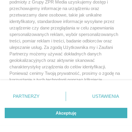
podmioty z Grupy ZPR Media uzyskujemy dostęp i
Gonzaleza
przechowujemy informacje na urządzeniu oraz
przetwarzamy dane osobowe, takie jak unikalne
ZOBACZ WIĘCEJ
identyfikatory, standardowe informacje wysyłane przez
urządzenie czy dane przeglądania w celu zapewniania
spersonalizowanych reklam, wybór spersonalizowanych
treści, pomiar reklam i treści, badanie odbiorców oraz
ulepszanie usług. Za zgodą Użytkownika my i Zaufani
Partnerzy możemy używać dokładnych danych
geolokalizacyjnych oraz aktywnie skanować
charakterystykę urządzenia do celów identyfikacji.
Ponieważ cenimy Twoją prywatność, prosimy o zgodę na
korzystanie z tych technologii poprzez kliknięcie
„Akceptuję”. Zgoda jest dobrowolna i zawsze możesz ją
zmienić/wycofać klikając przycisk ustawień prywatności
PARTNERZY
USTAWIENIA
znajdujący się w lewym dolnym rogu strony
. Niektóre
rodzaje przetwarzania danych nie wymagają zgody
Akceptuję
użytkownika, ale masz prawo sprzeciwić się takiemu
przetwarzaniu. Preferencje będą miały zastosowanie tylko
na tej witrynie.