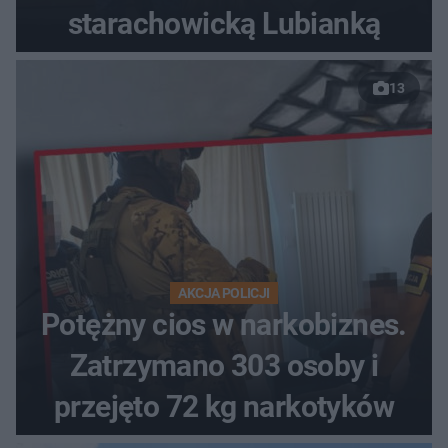
starachowicką Lubianką
13
AKCJA POLICJI
Potężny cios w narkobiznes.
Zatrzymano 303 osoby i
przejęto 72 kg narkotyków