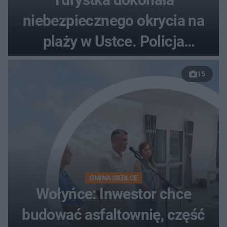
niebezpiecznego okrycia na
plaży w Ustce. Policja
musiała zamknąć odcinek
15
wybrzeża
GMINA SIEDLCE
Wołyńce: Inwestor chce
budować asfaltownię, część