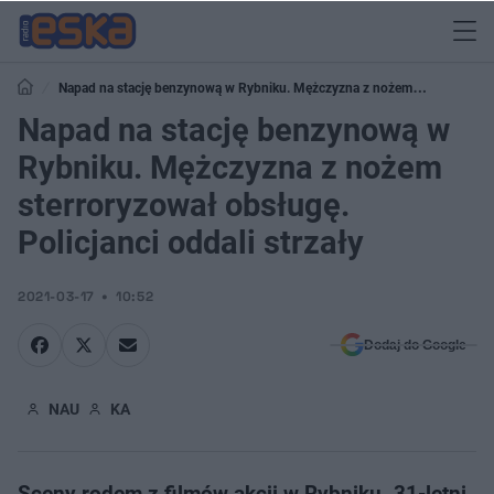
Napad na stację benzynową w Rybniku. Mężczyzna z nożem
sterroryzował obsługę. Policjanci oddali strzały
Napad na stację benzynową w
Rybniku. Mężczyzna z nożem
sterroryzował obsługę.
Policjanci oddali strzały
2021-03-17
10:52
Dodaj do Google
NAU
KA
Sceny rodem z filmów akcji w Rybniku. 31-letni