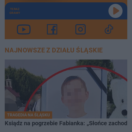
TERAZ
GRAMY
NAJNOWSZE Z DZIAŁU ŚLĄSKIE
TRAGEDIA NA ŚLĄSKU
Ksiądz na pogrzebie Fabianka: „Słońce zachodz