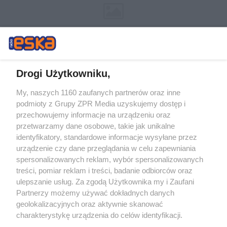
Drogi Użytkowniku,
My, naszych 1160 zaufanych partnerów oraz inne
Żaden utwór zamieszczony w serwisie nie może być powielany i
podmioty z Grupy ZPR Media uzyskujemy dostęp i
rozpowszechniany lub dalej rozpowszechniany w jakikolwiek sposób (w
przechowujemy informacje na urządzeniu oraz
tym także elektroniczny lub mechaniczny) na jakimkolwiek polu
eksploatacji w jakiejkolwiek formie, włącznie z umieszczaniem w
przetwarzamy dane osobowe, takie jak unikalne
Internecie bez pisemnej zgody właściciela praw. Jakiekolwiek użycie lub
identyfikatory, standardowe informacje wysyłane przez
wykorzystanie utworów w całości lub w części z naruszeniem prawa,
tzn. bez właściwej zgody, jest zabronione pod groźbą kary i może być
urządzenie czy dane przeglądania w celu zapewniania
ścigane prawnie.
spersonalizowanych reklam, wybór spersonalizowanych
treści, pomiar reklam i treści, badanie odbiorców oraz
ulepszanie usług. Za zgodą Użytkownika my i Zaufani
Partnerzy możemy używać dokładnych danych
geolokalizacyjnych oraz aktywnie skanować
charakterystykę urządzenia do celów identyfikacji.
Ponieważ cenimy Twoją prywatność, prosimy o zgodę na