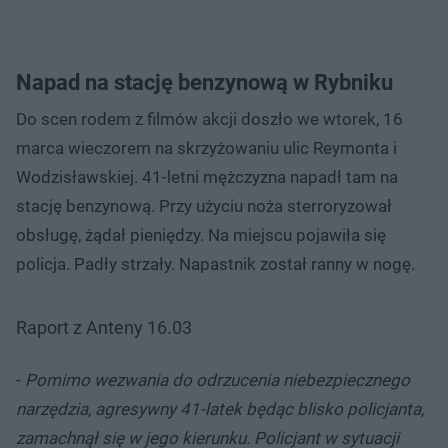
Napad na stację benzynową w Rybniku
Do scen rodem z filmów akcji doszło we wtorek, 16
marca wieczorem na skrzyżowaniu ulic Reymonta i
Wodzisławskiej. 41-letni mężczyzna napadł tam na
stację benzynową. Przy użyciu noża sterroryzował
obsługę, żądał pieniędzy. Na miejscu pojawiła się
policja. Padły strzały. Napastnik został ranny w nogę.
Raport z Anteny 16.03
-
Pomimo wezwania do odrzucenia niebezpiecznego
narzędzia, agresywny 41-latek będąc blisko policjanta,
zamachnął się w jego kierunku. Policjant w sytuacji