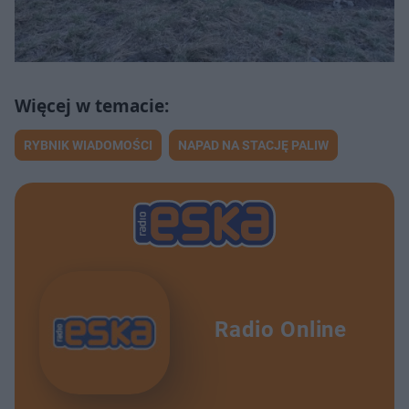
RYBNIK WIADOMOŚCI
NAPAD NA STACJĘ PALIW
Radio Online