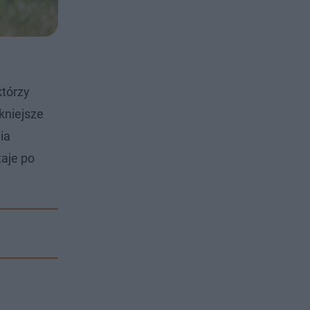
którzy
ękniejsze
ia
aje po