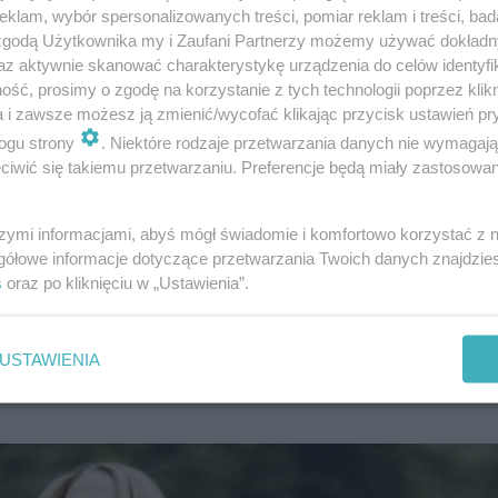
ie pada to słowo w najbardziej dramatycznych momentach
klam, wybór spersonalizowanych treści, pomiar reklam i treści, bad
 zgodą Użytkownika my i Zaufani Partnerzy możemy używać dokład
az aktywnie skanować charakterystykę urządzenia do celów identyfi
ść, prosimy o zgodę na korzystanie z tych technologii poprzez klikn
. Co znaczy? Znaczenia tego pięknego zwrotu można szu
a i zawsze możesz ją zmienić/wycofać klikając przycisk ustawień pr
 może być tłumaczone, jako: Dalej, naprzód!, albo Cała n
ogu strony
. Niektóre rodzaje przetwarzania danych nie wymagaj
iwić się takiemu przetwarzaniu. Preferencje będą miały zastosowanie
 chleba, także znalazła się w zestawieniu. To prawdopo
szymi informacjami, abyś mógł świadomie i komfortowo korzystać z
 każdemu bajtlowi, który idzie do szkoły. Klapsznity dos
gółowe informacje dotyczące przetwarzania Twoich danych znajdzi
s
oraz po kliknięciu w „Ustawienia”.
USTAWIENIA