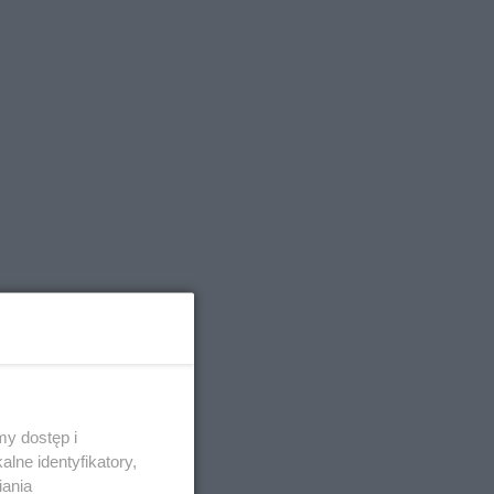
tatniej
y dostęp i
lne identyfikatory,
 TVP pt.
iania