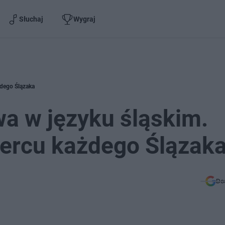
Słuchaj
Wygraj
żdego Ślązaka
wa w języku śląskim.
 sercu każdego Ślązak
Do