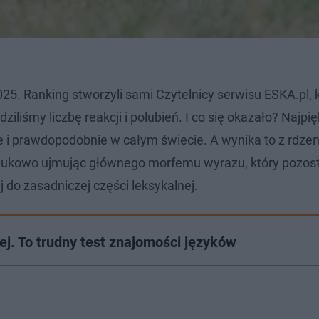
25. Ranking stworzyli sami Czytelnicy serwisu ESKA.pl, 
iliśmy liczbę reakcji i polubień. I co się okazało? Najpi
e i prawdopodobnie w całym świecie. A wynika to z rdzen
naukowo ujmując głównego morfemu wyrazu, który pozost
j do zasadniczej części leksykalnej.
iej. To trudny test znajomości języków