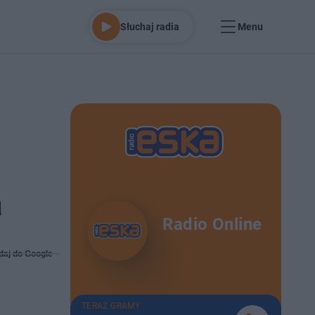
Słuchaj radia
Menu
a
Radio Online
daj do Google
TERAZ GRAMY