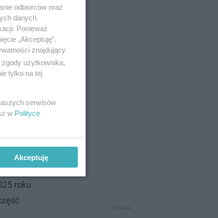
anie odbiorców oraz
nych danych
kacji. Ponieważ
ięcie „Akceptuję”.
ywatności znajdujący
ą zgody użytkownika,
 tylko na tej
 naszych serwisów
esz w
Polityce
Akceptuję
025 roku
część