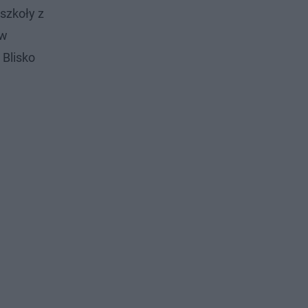
szkoły z
 w
 Blisko