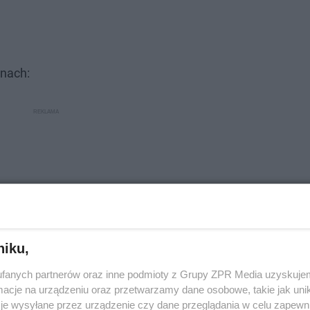
onach:
niku,
fanych partnerów oraz inne podmioty z Grupy ZPR Media uzyskujem
cje na urządzeniu oraz przetwarzamy dane osobowe, takie jak unika
je wysyłane przez urządzenie czy dane przeglądania w celu zapewn