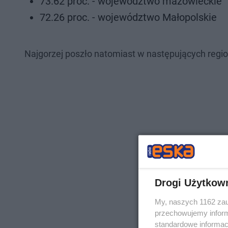
73.62 proc. - województwo mazowieckie
72.26 proc. - województwo Małopolskie
Najgorzej poszło natomiast w następujących regi
Drogi Użytkow
My, naszych 1162 zau
przechowujemy informa
standardowe informac