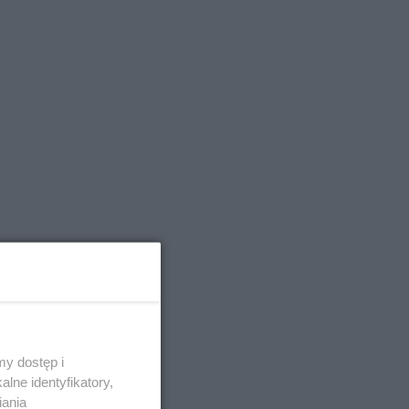
y dostęp i
lne identyfikatory,
iania