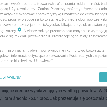
klam, wybór spersonalizowanych treści, pomiar reklam i treści, bad
orskie
 zgodą Użytkownika my i Zaufani Partnerzy możemy używać dokład
az aktywnie skanować charakterystykę urządzenia do celów identyfi
ść, prosimy o zgodę na korzystanie z tych technologii poprzez klikn
a i zawsze możesz ją zmienić/wycofać klikając przycisk ustawień pr
orskie
ogu strony
. Niektóre rodzaje przetwarzania danych nie wymagaj
iwić się takiemu przetwarzaniu. Preferencje będą miały zastosowanie
zurskie
szymi informacjami, abyś mógł świadomie i komfortowo korzystać z
gółowe informacje dotyczące przetwarzania Twoich danych znajdzi
skim. Tu uczniowie osiągają najsłabsze …
s
oraz po kliknięciu w „Ustawienia”.
gzamin ósmoklasisty?
USTAWIENIA
lniające średnie wyniki zdających według powiatów. W 2
i tam średnio 75,04 proc. Jak prezentuje się pozostała 