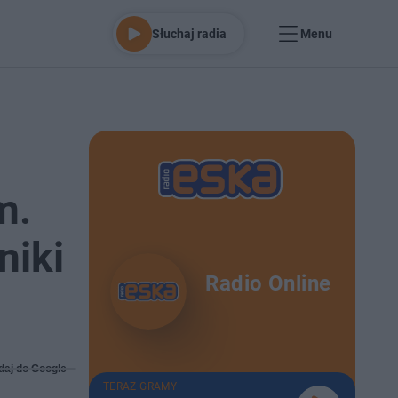
Słuchaj radia
Menu
m.
niki
Radio Online
daj do Google
TERAZ GRAMY