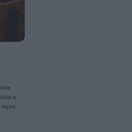
olsce
ników w
m wyżej