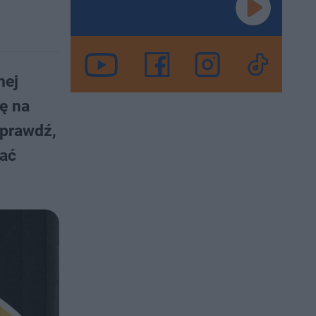
nej
ę na
Sprawdź,
wać