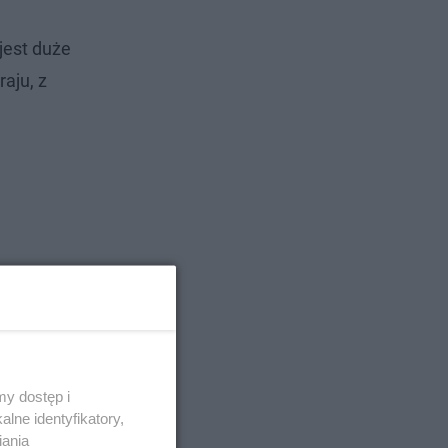
jest duże
aju, z
y dostęp i
lne identyfikatory,
iania