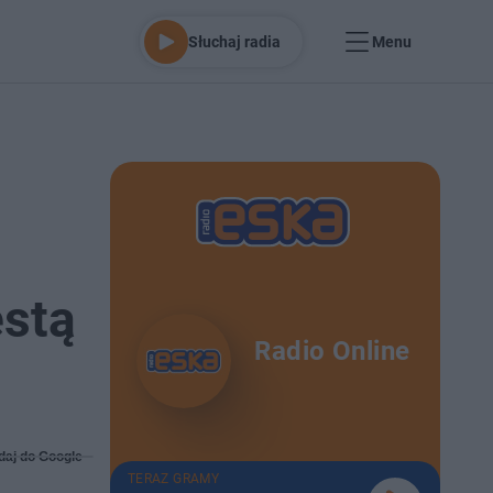
Słuchaj radia
Menu
ęstą
Radio Online
daj do Google
TERAZ GRAMY