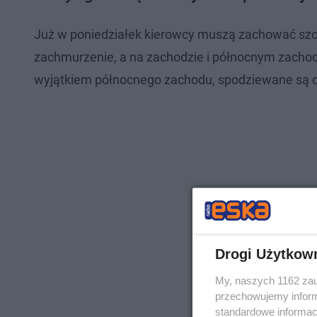
Już w poniedziałek kierowcy muszą zachować szc
zachmurzenie, a na zachodzie i północnym zachodz
wyjątkiem północnego zachodu, spodziewane są 
Drogi Użytkow
My, naszych 1162 zau
przechowujemy informa
standardowe informac