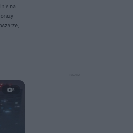
lnie na
gorszy
bszarze,
5