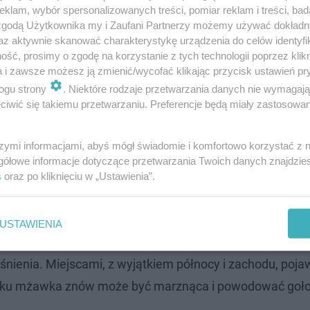
klam, wybór spersonalizowanych treści, pomiar reklam i treści, bad
 zgodą Użytkownika my i Zaufani Partnerzy możemy używać dokład
wie. Wszystko pokryte lodem
az aktywnie skanować charakterystykę urządzenia do celów identyfi
ść, prosimy o zgodę na korzystanie z tych technologii poprzez klikn
a i zawsze możesz ją zmienić/wycofać klikając przycisk ustawień pr
która na południu, wschodzie Kujaw oraz na Pomorzu 
ogu strony
. Niektóre rodzaje przetwarzania danych nie wymagaj
no w Karpatach, jak i Sudetach, popada śnieg. Dodatk
iwić się takiemu przetwarzaniu. Preferencje będą miały zastosowanie
ocy i w południowej połowie kraju mogą ograniczać widz
niesie od 1°C na północnym wschodzie, przez około 3
szymi informacjami, abyś mógł świadomie i komfortowo korzystać z
gółowe informacje dotyczące przetwarzania Twoich danych znajdzi
s
oraz po kliknięciu w „Ustawienia”.
. Uważajcie na marznące mgły!
USTAWIENIA
 drogach. Zachmurzenie będzie duże, choć na obszarach
śnienia. Miejscami, z wyjątkiem północy i zachodu, pojaw
ląsku mżawka znów może być marznąca i powodować goło