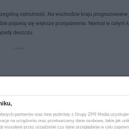
zególną ostrożność. Na wschodzie kraju prognozowane 
ie pojawią się większe przejaśnienia. Niemal w całym kr
opady deszczu.
niku,
fanych partnerów oraz inne podmioty z Grupy ZPR Media uzyskujem
cje na urządzeniu oraz przetwarzamy dane osobowe, takie jak unika
je wysyłane przez urządzenie czy dane przeglądania w celu zapewn