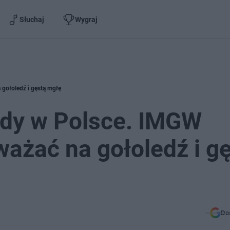
Słuchaj
Wygraj
gołoledź i gęstą mgłę
dy w Polsce. IMGW
ważać na gołoledź i g
Do