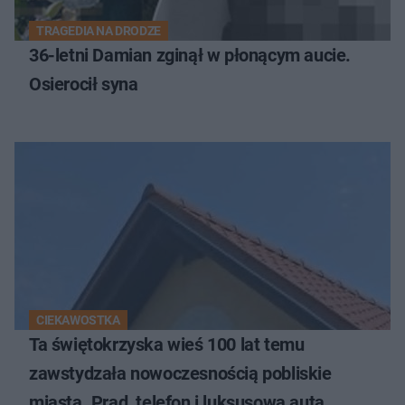
TRAGEDIA NA DRODZE
36-letni Damian zginął w płonącym aucie.
Osierocił syna
CIEKAWOSTKA
Ta świętokrzyska wieś 100 lat temu
zawstydzała nowoczesnością pobliskie
miasta. Prąd, telefon i luksusowa auta