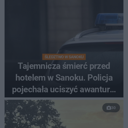
ŚLEDZTWO W SANOKU
Tajemnicza śmierć przed
hotelem w Sanoku. Policja
pojechała uciszyć awanturę,
znaleźli ciało
30