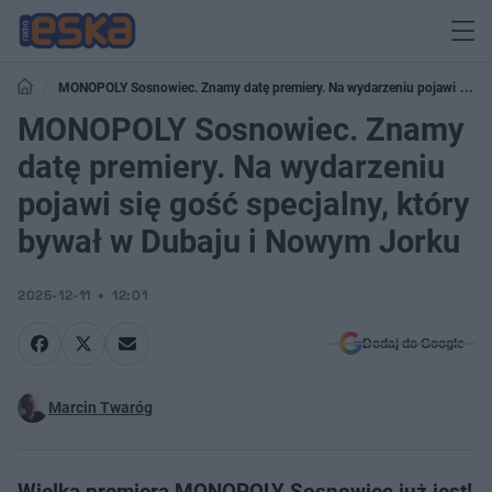
MONOPOLY Sosnowiec. Znamy datę premiery. Na wydarzeniu pojawi się
gość specjalny, który bywał w Dubaju i Nowym Jorku
MONOPOLY Sosnowiec. Znamy
datę premiery. Na wydarzeniu
pojawi się gość specjalny, który
bywał w Dubaju i Nowym Jorku
2025-12-11
12:01
Dodaj do Google
Marcin Twaróg
Wielka premiera MONOPOLY Sosnowiec już jest!