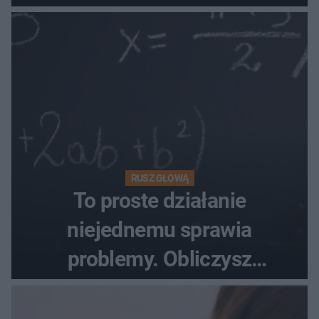
towaru
RUSZ GŁOWĄ
To proste działanie
niejednemu sprawia
problemy. Obliczysz
poprawnie, ile to jest
72+7×7−7×5=?