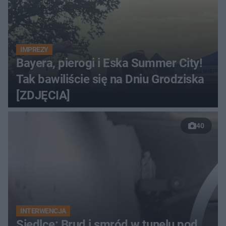
IMPREZY
Bayera, pierogi i Eska Summer City!
Tak bawiliście się na Dniu Grodziska
[ZDJĘCIA]
40
INTERWENCJA
Siedlce: Brud i smród w tunelu pod