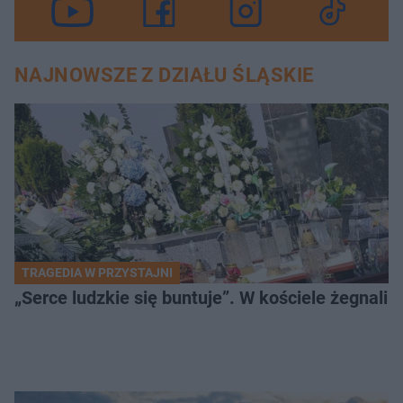
NAJNOWSZE Z DZIAŁU ŚLĄSKIE
TRAGEDIA W PRZYSTAJNI
„Serce ludzkie się buntuje”. W kościele żegnali