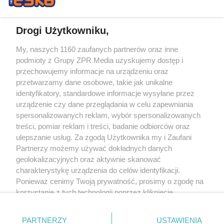
Drogi Użytkowniku,
My, naszych 1160 zaufanych partnerów oraz inne
Żaden utwór zamieszczony w serwisie nie może być powielany i
podmioty z Grupy ZPR Media uzyskujemy dostęp i
rozpowszechniany lub dalej rozpowszechniany w jakikolwiek sposób (w
tym także elektroniczny lub mechaniczny) na jakimkolwiek polu
przechowujemy informacje na urządzeniu oraz
eksploatacji w jakiejkolwiek formie, włącznie z umieszczaniem w Internecie
przetwarzamy dane osobowe, takie jak unikalne
bez pisemnej zgody właściciela praw. Jakiekolwiek użycie lub
identyfikatory, standardowe informacje wysyłane przez
wykorzystanie utworów w całości lub w części z naruszeniem prawa, tzn.
bez właściwej zgody, jest zabronione pod groźbą kary i może być ścigane
urządzenie czy dane przeglądania w celu zapewniania
prawnie.
spersonalizowanych reklam, wybór spersonalizowanych
treści, pomiar reklam i treści, badanie odbiorców oraz
ulepszanie usług. Za zgodą Użytkownika my i Zaufani
Partnerzy możemy używać dokładnych danych
geolokalizacyjnych oraz aktywnie skanować
charakterystykę urządzenia do celów identyfikacji.
Ponieważ cenimy Twoją prywatność, prosimy o zgodę na
O nas
korzystanie z tych technologii poprzez kliknięcie
Informacje prawne
„Akceptuję”. Zgoda jest dobrowolna i zawsze możesz ją
zmienić/wycofać klikając przycisk ustawień prywatności
Nasze serwisy
PARTNERZY
USTAWIENIA