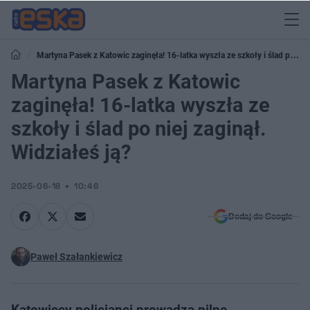
Martyna Pasek z Katowic zaginęła! 16-latka wyszła ze szkoły i ślad po
niej zaginął. Widziałeś ją?
Martyna Pasek z Katowic
zaginęła! 16-latka wyszła ze
szkoły i ślad po niej zaginął.
Widziałeś ją?
2025-06-18
10:46
Dodaj do Google
Paweł Szałankiewicz
Katowiccy policjanci prowadzą pilne