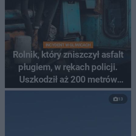
INCYDENT W GLIWICACH
Rolnik, który zniszczył asfalt
pługiem, w rękach policji.
Uszkodził aż 200 metrów
nowej drogi
13