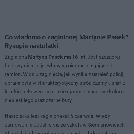
Co wiadomo o zaginionej Martynie Pasek?
Rysopis nastolatki
Zaginiona
Martyna Pasek ma 16 lat
. Jest szczupłej
budowy ciała, a jej włosy są ciemne, sięgające do
ramion. W dniu zaginięcia, jak wynika z ustaleń policji,
ubrana była w charakterystyczny strój: czarny t-shirt z
krótkim rękawem, szerokie spodnie jeansowe koloru
niebieskiego oraz czarne buty.
Nastolatka jest zaginiona od 6 czerwca. Wtedy
samowolnie oddaliła się ze szkoły w Siemianowicach
Śląskich i od tamtej pory nie nawiązała kontaktu z