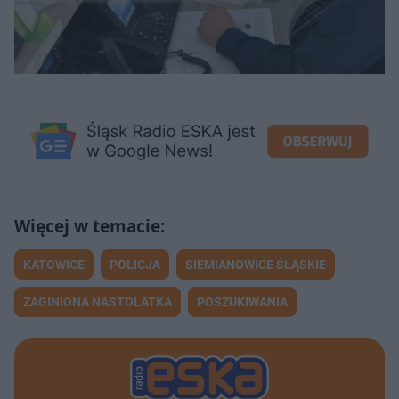
KATOWICE
POLICJA
SIEMIANOWICE ŚLĄSKIE
ZAGINIONA NASTOLATKA
POSZUKIWANIA