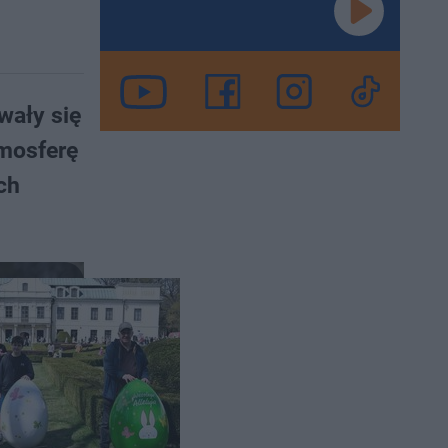
wały się
tmosferę
ch