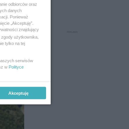
anie odbiorców oraz
nych danych
kacji. Ponieważ
ięcie „Akceptuję”.
ywatności znajdujący
ą zgody użytkownika,
29
 tylko na tej
 naszych serwisów
esz w
Polityce
Akceptuję