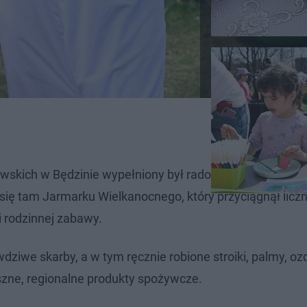
zewskich w Będzinie wypełniony był radosnym gwarem i 
ię tam Jarmarku Wielkanocnego, który przyciągnął licz
 rodzinnej zabawy.
iwe skarby, a w tym ręcznie robione stroiki, palmy, oz
szne, regionalne produkty spożywcze.