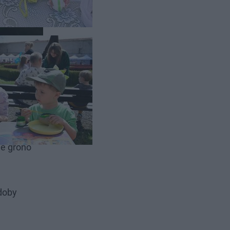
świąteczna
ne grono
doby