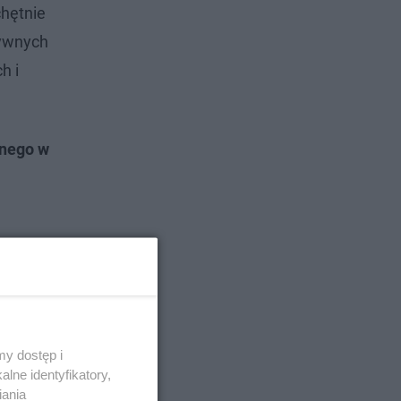
chętnie
tywnych
h i
cnego w
y dostęp i
lne identyfikatory,
iania