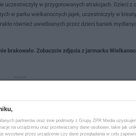
nie uczestniczyły w przygotowanych atrakcjach. Dzieci z 
ytych w parku wielkanocnych jajek, uczestniczyły w krea
rakło również uwielbianych przez dzieci baniek mydlanyc
 nie brakowało. Zobaczcie zdjęcia z jarmarku Wielkano
niku,
fanych partnerów oraz inne podmioty z Grupy ZPR Media uzyskujem
cje na urządzeniu oraz przetwarzamy dane osobowe, takie jak unika
je wysyłane przez urządzenie czy dane przeglądania w celu zapewn