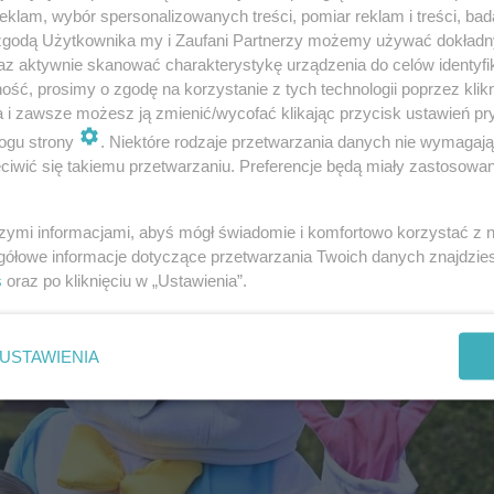
klam, wybór spersonalizowanych treści, pomiar reklam i treści, bad
 zgodą Użytkownika my i Zaufani Partnerzy możemy używać dokład
az aktywnie skanować charakterystykę urządzenia do celów identyfi
ść, prosimy o zgodę na korzystanie z tych technologii poprzez klikn
a i zawsze możesz ją zmienić/wycofać klikając przycisk ustawień pr
ogu strony
. Niektóre rodzaje przetwarzania danych nie wymagaj
iwić się takiemu przetwarzaniu. Preferencje będą miały zastosowanie
szymi informacjami, abyś mógł świadomie i komfortowo korzystać z
gółowe informacje dotyczące przetwarzania Twoich danych znajdzi
s
oraz po kliknięciu w „Ustawienia”.
USTAWIENIA