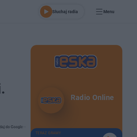
Słuchaj radia
Menu
.
Radio Online
daj do Google
TERAZ GRAMY