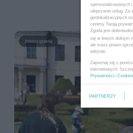
spersonalizowanych re
ulepszanie usług. Za
geolokalizacyjnych or
cenimy Twoją prywatno
Zgoda jest dobrowoln
się w lewym dolnym r
ale masz prawo sprzec
witrynie.
Zapoznaj się z poniż
internetowych. Szcze
Prywatności
i
Cookie
PARTNERZY