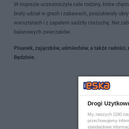
W imprezie uczestniczyła całe rodziny, które chęt
brały udział w grach i zabawach, poszukiwały ukr
warsztatach i z zapałem sadziły rzeżuchę. Nie zab
balonowych zwierzaków.
Pisanek, zajączków, uśmiechów, a także radości,
Będzinie.
Drogi Użytkow
My, naszych 1160 zau
przechowujemy informa
standardowe informac