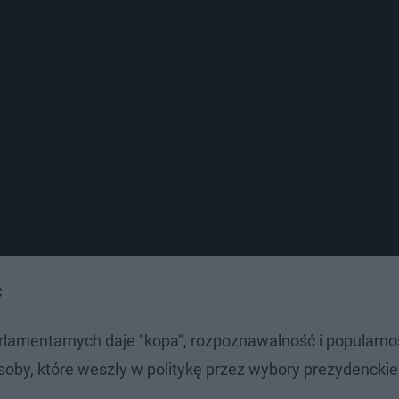
ć
rlamentarnych daje "kopa", rozpoznawalność i popularno
oby, które weszły w politykę przez wybory prezydenckie