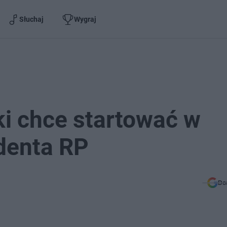
Słuchaj
Wygraj
i chce startować w
denta RP
Do