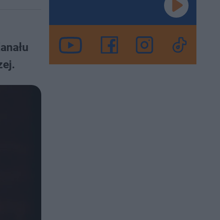
Kanału
ej.