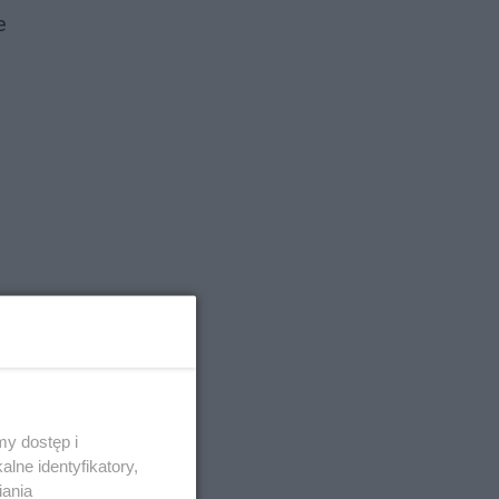
e
y dostęp i
lne identyfikatory,
iania