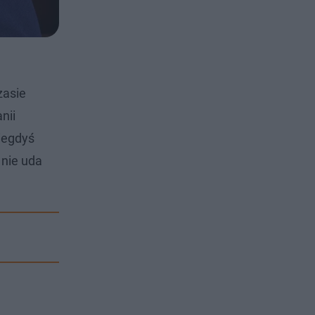
zasie
nii
iegdyś
 nie uda