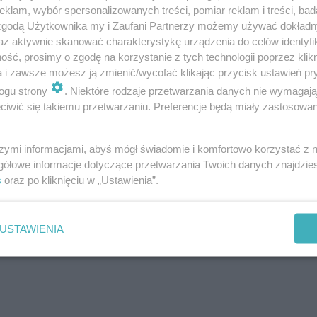
klam, wybór spersonalizowanych treści, pomiar reklam i treści, bad
 zgodą Użytkownika my i Zaufani Partnerzy możemy używać dokład
az aktywnie skanować charakterystykę urządzenia do celów identyfi
ść, prosimy o zgodę na korzystanie z tych technologii poprzez klikn
a i zawsze możesz ją zmienić/wycofać klikając przycisk ustawień pr
ogu strony
. Niektóre rodzaje przetwarzania danych nie wymagaj
 powodu współistnienia COVID-19 z innymi schorzeniam
iwić się takiemu przetwarzaniu. Preferencje będą miały zastosowanie
szymi informacjami, abyś mógł świadomie i komfortowo korzystać z
gółowe informacje dotyczące przetwarzania Twoich danych znajdzi
s
oraz po kliknięciu w „Ustawienia”.
USTAWIENIA