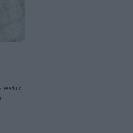
e. Według
eń