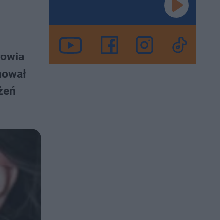
rowia
mował
żeń