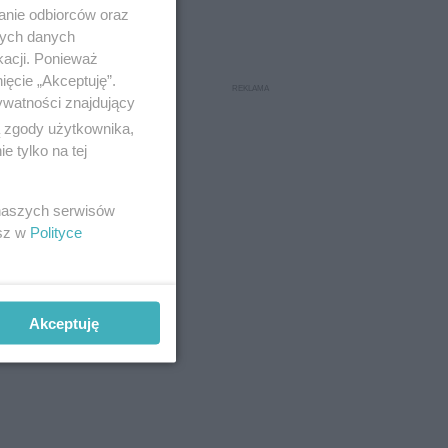
anie odbiorców oraz
nych danych
kacji. Ponieważ
ięcie „Akceptuję”.
ywatności znajdujący
ą zgody użytkownika,
i zmarło
 tylko na tej
 naszych serwisów
esz w
Polityce
Akceptuję