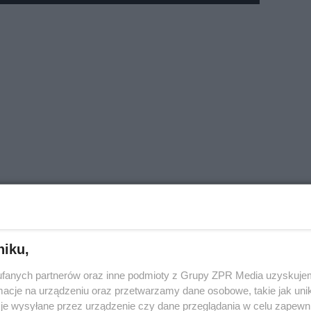
niku,
fanych partnerów oraz inne podmioty z Grupy ZPR Media uzyskujem
cje na urządzeniu oraz przetwarzamy dane osobowe, takie jak unika
je wysyłane przez urządzenie czy dane przeglądania w celu zapewn