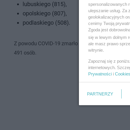
lubuskiego (815),
spersonalizowanych re
ulepszanie usług. Za
opolskiego (807),
geolokalizacyjnych or
podlaskiego (508).
cenimy Twoją prywatno
Zgoda jest dobrowoln
się w lewym dolnym r
Z powodu COVID-19 zmarło 130 osób, natomiast z
ale masz prawo sprzec
witrynie.
491 osób.
Zapoznaj się z poniż
internetowych. Szcze
Prywatności
i
Cookie
PARTNERZY