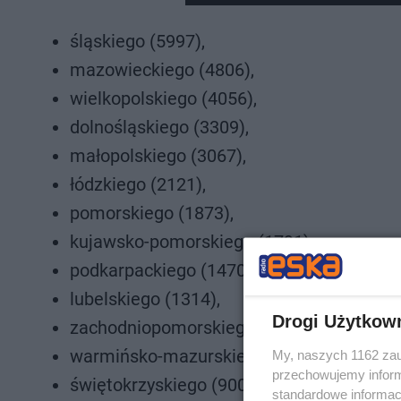
śląskiego (5997),
mazowieckiego (4806),
wielkopolskiego (4056),
dolnośląskiego (3309),
małopolskiego (3067),
łódzkiego (2121),
pomorskiego (1873),
kujawsko-pomorskiego (1791),
podkarpackiego (1470),
lubelskiego (1314),
Drogi Użytkow
zachodniopomorskiego (1074),
warmińsko-mazurskiego (935),
My, naszych 1162 zau
przechowujemy informa
świętokrzyskiego (900),
standardowe informac