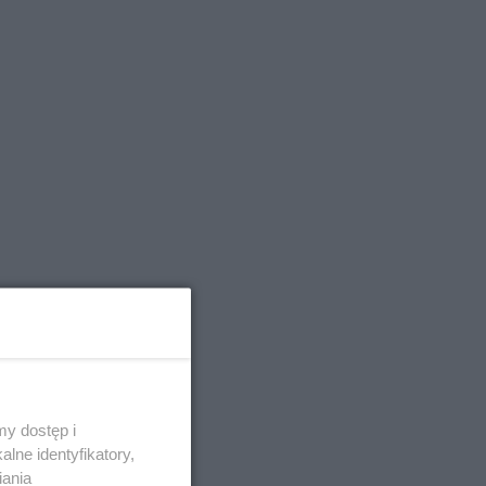
y dostęp i
lne identyfikatory,
iania