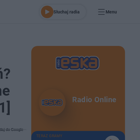
Słuchaj radia
Menu
ń?
ne
Radio Online
1]
daj do Google
TERAZ GRAMY