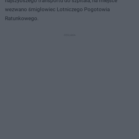
najszybszego transportu do szpitala, na miejsce
wezwano śmigłowiec Lotniczego Pogotowia
Ratunkowego.