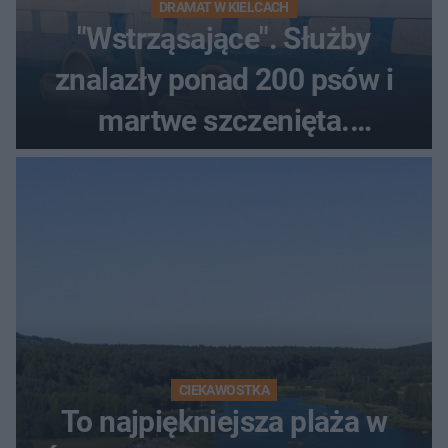
DRAMAT W KIELCACH
"Wstrząsające". Służby
znalazły ponad 200 psów i
martwe szczenięta.
Zatrzymano 35-latka
CIEKAWOSTKA
To najpiękniejsza plaża w