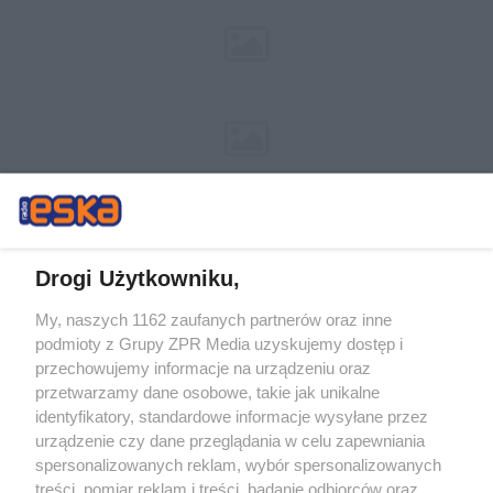
Drogi Użytkowniku,
My, naszych 1162 zaufanych partnerów oraz inne
Żaden utwór zamieszczony w serwisie nie może być powielany i
podmioty z Grupy ZPR Media uzyskujemy dostęp i
rozpowszechniany lub dalej rozpowszechniany w jakikolwiek sposób (w
tym także elektroniczny lub mechaniczny) na jakimkolwiek polu
przechowujemy informacje na urządzeniu oraz
eksploatacji w jakiejkolwiek formie, włącznie z umieszczaniem w Internecie
przetwarzamy dane osobowe, takie jak unikalne
bez pisemnej zgody właściciela praw. Jakiekolwiek użycie lub
wykorzystanie utworów w całości lub w części z naruszeniem prawa, tzn.
identyfikatory, standardowe informacje wysyłane przez
bez właściwej zgody, jest zabronione pod groźbą kary i może być ścigane
urządzenie czy dane przeglądania w celu zapewniania
prawnie.
spersonalizowanych reklam, wybór spersonalizowanych
treści, pomiar reklam i treści, badanie odbiorców oraz