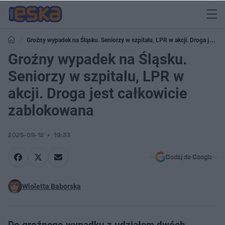
Groźny wypadek na Śląsku. Seniorzy w szpitalu, LPR w akcji. Droga jest
całkowicie zablokowana
Groźny wypadek na Śląsku.
Seniorzy w szpitalu, LPR w
akcji. Droga jest całkowicie
zablokowana
2025-09-12
19:33
Dodaj do Google
Wioletta Baborska
Do groźnego wypadku z udziałem dwóch