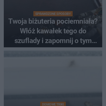
SPRAWDZONE SPOSOBY
Twoja biżuteria pociemniała?
Włóż kawałek tego do
szuflady i zapomnij o tym
problemie. Sposób na
pociemniałą biżuterię
DOMOWE TRIKI