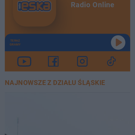
Radio Online
TERAZ
GRAMY
NAJNOWSZE Z DZIAŁU ŚLĄSKIE