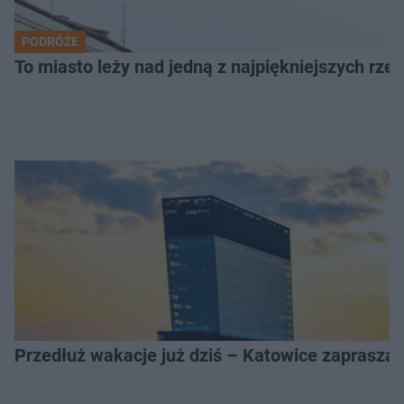
PODRÓŻE
To miasto leży nad jedną z najpiękniejszych rze
Przedłuż wakacje już dziś – Katowice zapraszaj