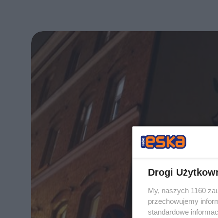
Drogi Użytkow
My, naszych 1160 zau
przechowujemy informa
standardowe informac