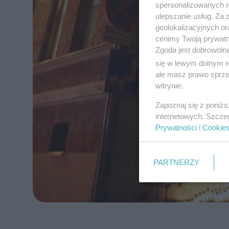
spersonalizowanych re
ulepszanie usług. Za
geolokalizacyjnych or
cenimy Twoją prywatno
Zgoda jest dobrowoln
się w lewym dolnym r
ale masz prawo sprzec
witrynie.
Zapoznaj się z poniż
internetowych. Szcze
Prywatności
i
Cookie
PARTNERZY