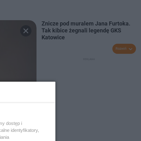
Znicze pod muralem Jana Furtoka.
Tak kibice żegnali legendę GKS
Katowice
Rozwiń
y dostęp i
lne identyfikatory,
iania