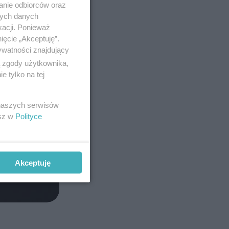
anie odbiorców oraz
nych danych
kacji. Ponieważ
ięcie „Akceptuję”.
ywatności znajdujący
ą zgody użytkownika,
 tylko na tej
 naszych serwisów
esz w
Polityce
Akceptuję