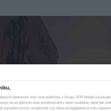
niku,
fanych partnerów oraz inne podmioty z Grupy ZPR Media uzyskujem
cje na urządzeniu oraz przetwarzamy dane osobowe, takie jak unika
je wysyłane przez urządzenie czy dane przeglądania w celu zapewn