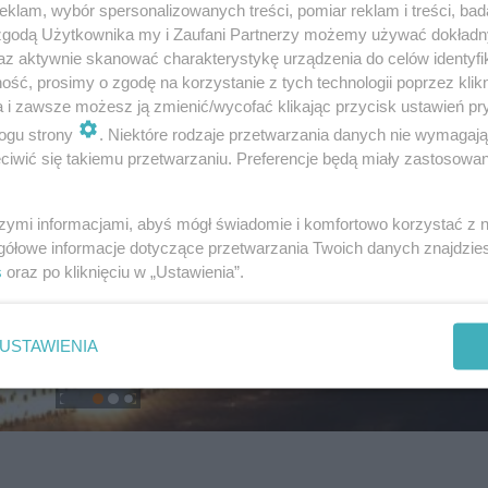
klam, wybór spersonalizowanych treści, pomiar reklam i treści, bad
 zgodą Użytkownika my i Zaufani Partnerzy możemy używać dokład
az aktywnie skanować charakterystykę urządzenia do celów identyfi
ść, prosimy o zgodę na korzystanie z tych technologii poprzez klikn
a i zawsze możesz ją zmienić/wycofać klikając przycisk ustawień pr
ogu strony
. Niektóre rodzaje przetwarzania danych nie wymagaj
iwić się takiemu przetwarzaniu. Preferencje będą miały zastosowanie
szymi informacjami, abyś mógł świadomie i komfortowo korzystać z
gółowe informacje dotyczące przetwarzania Twoich danych znajdzi
s
oraz po kliknięciu w „Ustawienia”.
USTAWIENIA